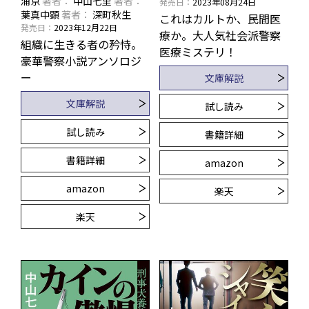
浦京
著者
中山七里
著者
発売日
2023年08月24日
葉真中顕
著者
深町秋生
これはカルトか、民間医
発売日
2023年12月22日
療か――。大人気社会派警察
組織に生きる者の矜恃。
医療ミステリ！
豪華警察小説アンソロジ
ー
文庫解説
文庫解説
試し読み
試し読み
書籍詳細
書籍詳細
amazon
amazon
楽天
楽天