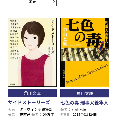
楽天
角川文庫
角川文庫
サイドストーリーズ
七色の毒 刑事犬養隼人
著者
ダ・ヴィンチ編集部
著者
中山七里
著者
東直己
著者
冲方丁
発売日
2015年01月24日