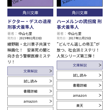
角川文庫
角川文庫
ドクター・デスの遺産
ハーメルンの誘拐魔 刑
刑事犬養隼人
事犬養隼人
著者
中山七里
著者
中山七里
発売日
2019年02月23日
発売日
2017年11月25日
綾野剛・北川景子共演で
”どんでん返しの帝王”が
映画化！ 安楽死の闇と
放つ、社会派ミステリ！
向き合う警察医療ミステ
人気シリーズ第三弾！
リ！
文庫解説
文庫解説
試し読み
試し読み
書籍詳細
書籍詳細
amazon
amazon
楽天