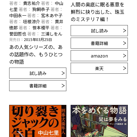
著者
貴志祐介
著者
中山
人間の奥底に眠る悪意を
七里
著者
狗飼恭子
著者
鮮烈に抉り出した、珠玉
中田永一
著者
宮木あや子
のミステリ７編！
著者
垣根涼介
著者
貫井
徳郎
著者
笹本稜平
著者
試し読み
誉田哲也
著者
三浦しをん
発売日
2015年03月25日
書籍詳細
あの人気シリーズの、あ
の話題作の、もうひとつ
amazon
の物語
楽天
試し読み
書籍詳細