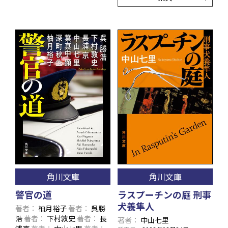
角川文庫
角川文庫
警官の道
ラスプーチンの庭 刑事
犬養隼人
著者
柚月裕子
著者
呉勝
浩
著者
下村敦史
著者
長
著者
中山七里