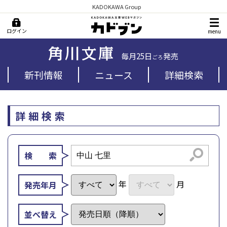
KADOKAWA Group
ログイン
menu
毎月25日
発売
ごろ
新刊情報
ニュース
詳細検索
詳細検索
検索
検 索
年
月
発売年月
並べ替え