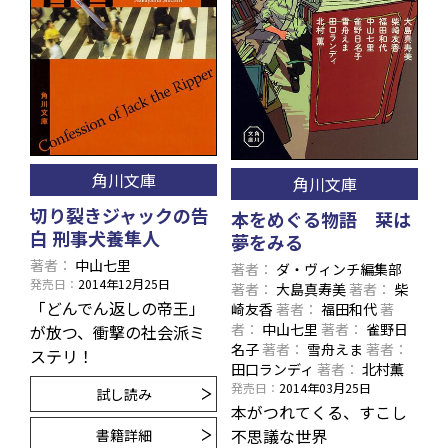
角川文庫
角川文庫
切り裂きジャックの告
本をめぐる物語 栞は
白 刑事犬養隼人
夢をみる
著者
中山七里
著者
ダ・ヴィンチ編集部
発売日
2014年12月25日
著者
大島真寿美
著者
柴
「どんでん返しの帝王」
崎友香
著者
福田和代
著
者
中山七里
著者
雀野日
が放つ、衝撃の社会派ミ
名子
著者
雪舟えま
著者
ステリ！
田口ランディ
著者
北村薫
発売日
2014年03月25日
試し読み
本がつれてくる、すこし
不思議な世界
書籍詳細