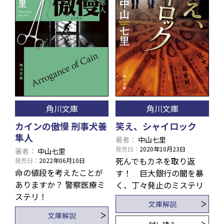
角川文庫
角川文庫
笑え、シャイロック
カインの傲慢 刑事犬養
隼人
著者
中山七里
発売日
2020年10月23日
著者
中山七里
死んでもカネを取り返
発売日
2022年06月10日
命の値段を考えたことが
す！ 巨大銀行の闇を暴
ありますか？ 警察医療ミ
く、丁々発止のミステリ
ステリ！
文庫解説
文庫解説