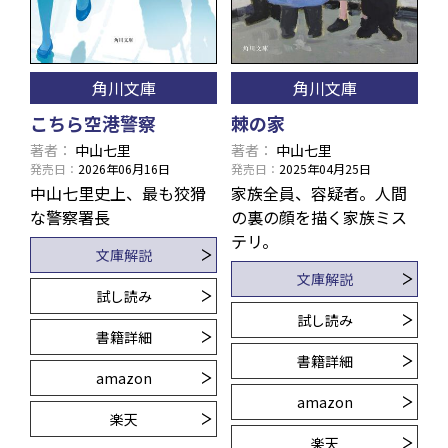
角川文庫
角川文庫
こちら空港警察
棘の家
著者
中山七里
著者
中山七里
発売日
2026年06月16日
発売日
2025年04月25日
中山七里史上、最も狡猾
家族全員、容疑者。人間
な警察署長
の裏の顔を描く家族ミス
テリ。
文庫解説
文庫解説
試し読み
試し読み
書籍詳細
書籍詳細
amazon
amazon
楽天
楽天