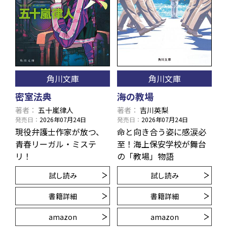
角川文庫
角川文庫
密室法典
海の教場
著者
五十嵐律人
著者
吉川英梨
発売日
2026年07月24日
発売日
2026年07月24日
現役弁護士作家が放つ、
命と向き合う姿に感涙必
青春リーガル・ミステ
至！海上保安学校が舞台
リ！
の「教場」物語
試し読み
試し読み
書籍詳細
書籍詳細
amazon
amazon