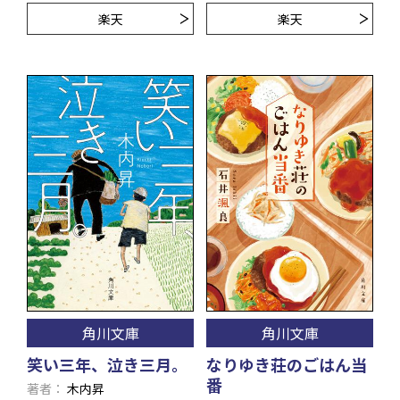
楽天
楽天
角川文庫
角川文庫
笑い三年、泣き三月。
なりゆき荘のごはん当
番
著者
木内昇