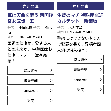
角川文庫
角川文庫
華は天命を謳う 莉国後
生贄のマチ 特殊捜査班
宮女医伝 五
カルテット 新装版
著者
小田菜摘
著者
Mino
著者
大沢在昌
ru
発売日
2026年07月24日
発売日
2026年07月24日
警察にはできないやり方
医師の仕事か、愛する人
で犯罪を暴く、異端者四
との未来か。 中華医療お
人組の潜入捜査！
仕事ミステリ、堂々完
試し読み
結！
書籍詳細
試し読み
amazon
書籍詳細
楽天
amazon
楽天