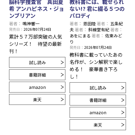
脳科学捜査官 真田夏
教科書には、載せられ
希 アンハピネス・ジョ
ない!? 君に綴る５つの
ンブリアン
パロディ
著者
鳴神響一
著者
恩田陸
著者
五条紀
発売日
2026年07月24日
夫
著者
斜線堂有紀
著者
あをにまる
著者
佐東みど
累計５７万部突破の人気
り
シリーズ！ 待望の最新
発売日
2026年07月24日
刊！
教科書に載っていたあの
名作が、シン解釈で楽し
試し読み
める！ 豪華書き下ろ
書籍詳細
し！
amazon
試し読み
楽天
書籍詳細
amazon
楽天