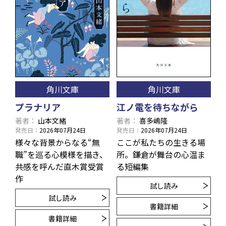
角川文庫
角川文庫
プラナリア
江ノ電を待ちながら
著者
山本文緒
著者
喜多嶋隆
発売日
2026年07月24日
発売日
2026年07月24日
様々な背景からなる“無
ここが私たちの生きる場
職”を巡る心模様を描き、
所。鎌倉が舞台の心温ま
共感を呼んだ直木賞受賞
る短編集
作
試し読み
試し読み
書籍詳細
書籍詳細