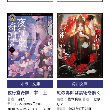
ホラー文庫
角川文庫
夜行堂奇譚 参 上
紅の毒師は禁術を解く
著者
嗣人
著者
佐木真紘
著者
七原
発売日
2026年07月24日
しえ
発売日
2026年07月24日
隻腕の見鬼とオカルト嫌