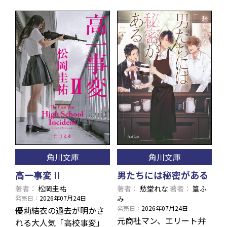
角川文庫
角川文庫
高一事変 II
男たちには秘密がある
著者
松岡圭祐
著者
愁堂れな
著者
篁ふ
発売日
2026年07月24日
み
発売日
2026年07月24日
優莉結衣の過去が明かさ
元商社マン、エリート弁
れる大人気「高校事変」