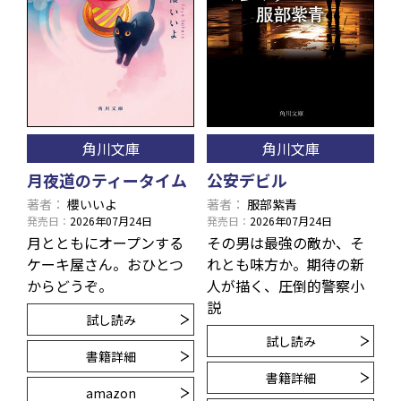
角川文庫
角川文庫
月夜道のティータイム
公安デビル
著者
櫻いいよ
著者
服部紫青
発売日
2026年07月24日
発売日
2026年07月24日
月とともにオープンする
その男は最強の敵か、そ
ケーキ屋さん。おひとつ
れとも味方か。期待の新
からどうぞ。
人が描く、圧倒的警察小
説
試し読み
試し読み
書籍詳細
書籍詳細
amazon