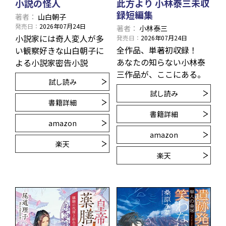
小説の怪人
此方より 小林泰三未収
録短編集
著者
山白朝子
発売日
2026年07月24日
著者
小林泰三
小説家には奇人変人が多
発売日
2026年07月24日
全作品、単著初収録！
い――観察好きな山白朝子に
あなたの知らない小林泰
よる小説家密告小説
三作品が、ここにある。
試し読み
試し読み
書籍詳細
書籍詳細
amazon
amazon
楽天
楽天