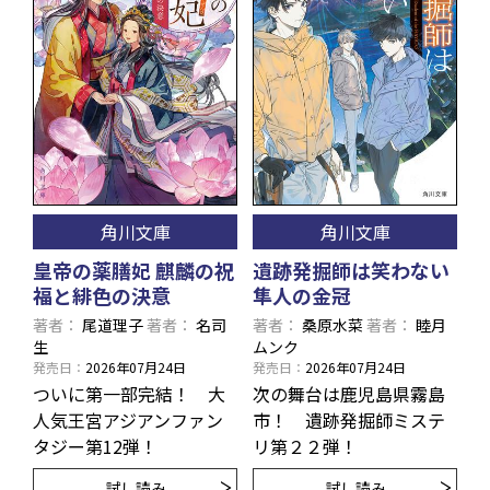
角川文庫
角川文庫
皇帝の薬膳妃 麒麟の祝
遺跡発掘師は笑わない
福と緋色の決意
隼人の金冠
著者
尾道理子
著者
名司
著者
桑原水菜
著者
睦月
生
ムンク
発売日
2026年07月24日
発売日
2026年07月24日
ついに第一部完結！ 大
次の舞台は鹿児島県霧島
人気王宮アジアンファン
市！ 遺跡発掘師ミステ
タジー第12弾！
リ第２２弾！
試し読み
試し読み