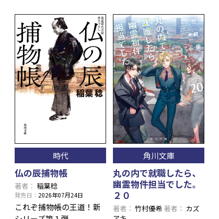
時代
角川文庫
仏の辰捕物帳
丸の内で就職したら、
幽霊物件担当でした。
著者
稲葉稔
２０
発売日
2026年07月24日
これぞ捕物帳の王道！新
著者
竹村優希
著者
カズ
シリーズ第１弾
アキ