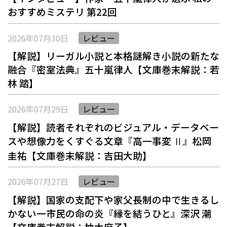
おすすめミステリ 第22回
2026年07月30日
レビュー
【解説】リーガル小説と本格謎解き小説の新たな
融合――『密室法典』五十嵐律人【文庫巻末解説：若
林 踏】
2026年07月29日
レビュー
【解説】読者それぞれのビジュアル・データベー
スや想像力をくすぐる文章――『高一事変 Ⅱ』松岡
圭祐【文庫巻末解説：吉田大助】
2026年07月27日
レビュー
【解説】国家の支配下や家父長制の中で生きるし
かない一市民の命の炎――『縁を結うひと』深沢 潮
【文庫巻末解説：柚木麻子】