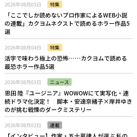
2026年08月05日
特集
「ここでしか読めないプロ作家によるWEB小説
の連載」――カクヨムネクストで読めるホラー作品5
選
2026年08月04日
特集
活字で味わう極上の恐怖……カクヨムで読める
最恐ホラー作品5選
2026年08月03日
ニュース
恩田 陸『ユージニア』WOWOWにて実写化・連
続ドラマ化決定！ 脚本・安達奈緒子×岸井ゆき
のが挑む戦慄のダークミステリー
2026年08月02日
連載
【インタビュー】作家・五十嵐律人が選ぶ 私の