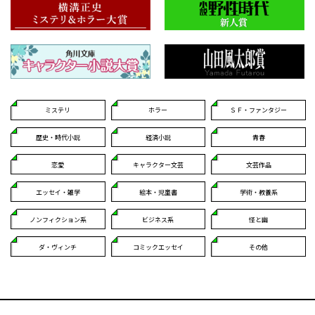
ミステリ
ホラー
ＳＦ・ファンタジー
歴史・時代小説
経済小説
青春
恋愛
キャラクター文芸
文芸作品
エッセイ・雑学
絵本・児童書
学術・教養系
ノンフィクション系
ビジネス系
怪と幽
ダ・ヴィンチ
コミックエッセイ
その他