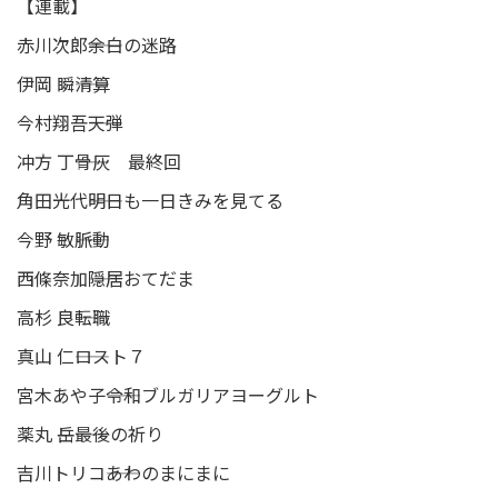
【連載】
赤川次郎――余白の迷路
伊岡 瞬――清算
今村翔吾――天弾
冲方 丁――骨灰 最終回
角田光代――明日も一日きみを見てる
今野 敏――脈動
西條奈加――隠居おてだま
高杉 良――転職
真山 仁――ロスト７
宮木あや子――令和ブルガリアヨーグルト
薬丸 岳――最後の祈り
吉川トリコ――あわのまにまに