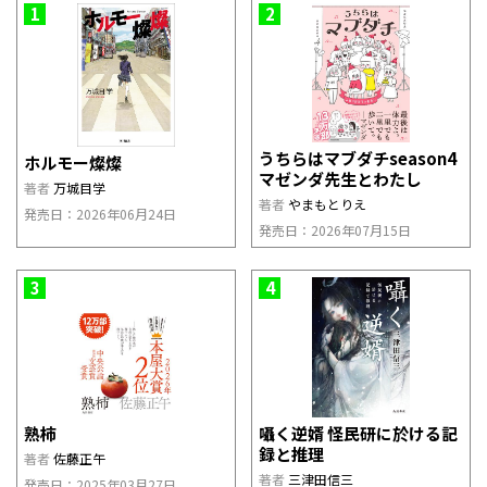
1
2
うちらはマブダチseason4
ホルモー燦燦
マゼンダ先生とわたし
著者
万城目学
著者
やまもとりえ
発売日：2026年06月24日
発売日：2026年07月15日
3
4
熟柿
囁く逆婿 怪民研に於ける記
録と推理
著者
佐藤正午
著者
三津田信三
発売日：2025年03月27日