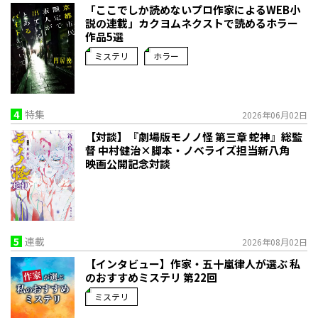
「ここでしか読めないプロ作家によるWEB小
説の連載」――カクヨムネクストで読めるホラー
作品5選
ミステリ
ホラー
4
特集
2026年06月02日
【対談】『劇場版モノノ怪 第三章 蛇神』総監
督 中村健治×脚本・ノベライズ担当新八角
映画公開記念対談
5
連載
2026年08月02日
【インタビュー】作家・五十嵐律人が選ぶ 私
のおすすめミステリ 第22回
ミステリ