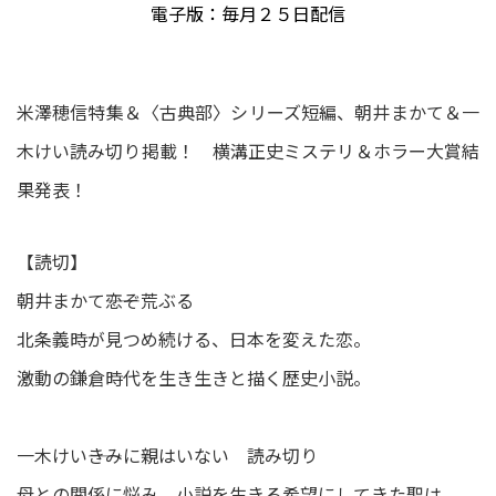
電子版：毎月２５日配信
米澤穂信特集＆〈古典部〉シリーズ短編、朝井まかて＆一
木けい読み切り掲載！ 横溝正史ミステリ＆ホラー大賞結
果発表！
【読切】
朝井まかて――恋ぞ荒ぶる
北条義時が見つめ続ける、日本を変えた恋。
激動の鎌倉時代を生き生きと描く歴史小説。
一木けい――きみに親はいない 読み切り
母との関係に悩み、小説を生きる希望にしてきた聖は、