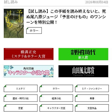
試し読み
2026年08月04日
【試し読み】この手紙を読み終えないと、死
ぬ――尾八原ジュージ『予言のけもの』のワンシ
ーンを特別公開！
ホラー
ミステリ
ホラー
ＳＦ・ファンタジー
歴史・時代小説
経済小説
青春
恋愛
キャラクター文芸
文芸作品