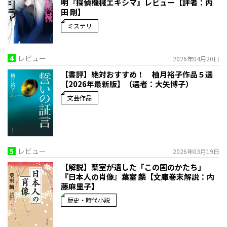
明『探偵機械エキシマ』レビュー【評者：内
田 剛】
ミステリ
4
レビュー
2026年04月20日
【書評】絶対おすすめ！ 柚月裕子作品５選
【2026年最新版】（選者：大矢博子）
文芸作品
5
レビュー
2026年03月19日
【解説】葉室が遺した「この国のかたち」――
『日本人の肖像』葉室 麟【文庫巻末解説：内
藤麻里子】
歴史・時代小説