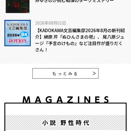
井ゆきのが挑む戦慄のダークミステリー
2026年08月01日
【KADOKAWA文芸編集部2026年8月の新刊紹
介】綿原 芹『ぬひんさまの塔』、 尾八原ジュ
ージ『予言のけもの』など注目作が盛りだく
さん！
もっとみる
小説 野性時代