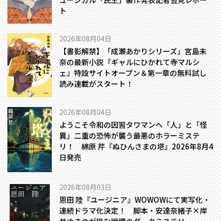
ト
2026年08月04日
【書影解禁】「成瀬あかりシリーズ」宮島未
奈の最新小説『ギャルにひかれて寺マルシ
ェ』特設サイトオープン＆第一章の無料試し
読み連載がスタート！
2026年08月04日
ようこそ令和の因習タワマンへ――「人」と「怪
異」二重の恐怖が襲う最悪のホラーミステ
リ！ 綿原 芹『ぬひんさまの塔』2026年8月4
日発売
2026年08月03日
恩田 陸『ユージニア』WOWOWにて実写化・
連続ドラマ化決定！ 脚本・安達奈緒子×岸