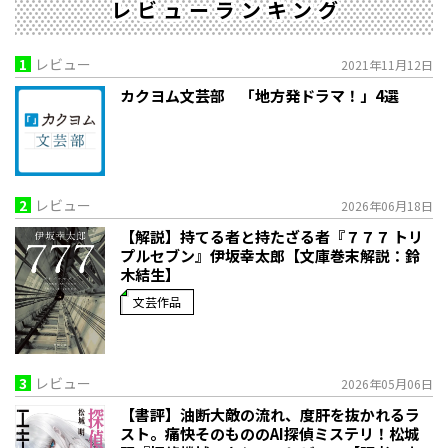
レビューランキング
1
レビュー
2021年11月12日
カクヨム文芸部 「地方発ドラマ！」4選
2
レビュー
2026年06月18日
【解説】持てる者と持たざる者――『７７７ トリ
プルセブン』伊坂幸太郎【文庫巻末解説：鈴
木結生】
文芸作品
3
レビュー
2026年05月06日
【書評】油断大敵の流れ、度肝を抜かれるラ
スト。痛快そのもののAI探偵ミステリ！――松城