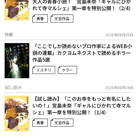
大人の青春小説！ 宮島未奈『ギャルにひか
れて寺マルシェ』第一章を特別公開！（2/4）
青春
文芸作品
特集
2026年08月05日
「ここでしか読めないプロ作家によるWEB小
説の連載」――カクヨムネクストで読めるホラー
作品5選
ミステリ
ホラー
試し読み
2026年08月04日
【試し読み】「このお寺をもっと有名にした
いの！」宮島未奈『ギャルにひかれて寺マル
シェ』第一章を特別公開！（1/4）
青春
文芸作品