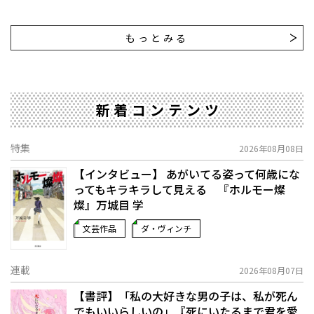
もっとみる
新着コンテンツ
特集
2026年08月08日
【インタビュー】 あがいてる姿って何歳にな
ってもキラキラして見える 『ホルモー燦
燦』万城目 学
文芸作品
ダ・ヴィンチ
連載
2026年08月07日
【書評】「私の大好きな男の子は、私が死ん
でもいいらしいの」――『死にいたるまで君を愛