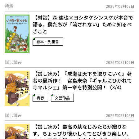
特集
2026年08月07日
【対談】森 達也×ヨシタケシンスケが本音で
語る、僕たちが「流されない」ために知るべ
きこと
絵本・児童書
試し読み
2026年08月06日
【試し読み】『成瀬は天下を取りにいく』著
者の最新作！ 宮島未奈『ギャルにひかれて
寺マルシェ』第一章を特別公開！（3/4）
青春
文芸作品
試し読み
2026年08月05日
【試し読み】最高の幼なじみたちが織りな
す、ちょっぴり懐かしくてとびきり楽しい、