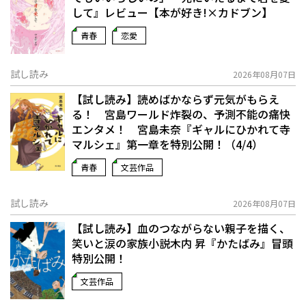
して』レビュー【本が好き!×カドブン】
青春
恋愛
試し読み
2026年08月07日
【試し読み】読めばかならず元気がもらえ
る！ 宮島ワールド炸裂の、予測不能の痛快
エンタメ！ 宮島未奈『ギャルにひかれて寺
マルシェ』第一章を特別公開！（4/4）
青春
文芸作品
試し読み
2026年08月07日
【試し読み】血のつながらない親子を描く、
笑いと涙の家族小説――木内 昇『かたばみ』冒頭
特別公開！
文芸作品