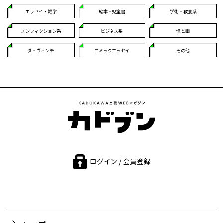
エッセイ・雑学
絵本・児童書
学術・教養系
ノンフィクション系
ビジネス系
怪と幽
ダ・ヴィンチ
コミックエッセイ
その他
ログイン / 会員登録