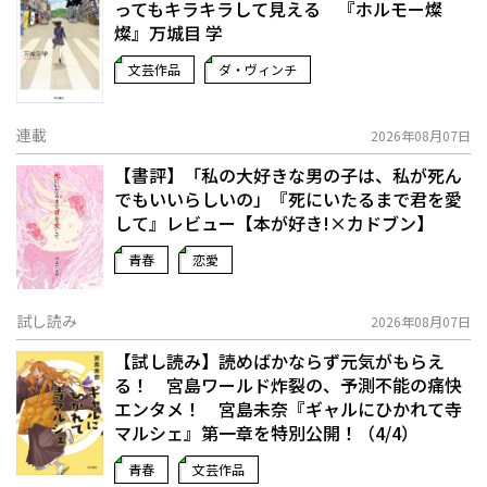
ってもキラキラして見える 『ホルモー燦
燦』万城目 学
文芸作品
ダ・ヴィンチ
連載
2026年08月07日
【書評】「私の大好きな男の子は、私が死ん
でもいいらしいの」――『死にいたるまで君を愛
して』レビュー【本が好き!×カドブン】
青春
恋愛
試し読み
2026年08月07日
【試し読み】読めばかならず元気がもらえ
る！ 宮島ワールド炸裂の、予測不能の痛快
エンタメ！ 宮島未奈『ギャルにひかれて寺
マルシェ』第一章を特別公開！（4/4）
青春
文芸作品