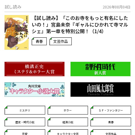
試し読み
2026年08月04日
【試し読み】「このお寺をもっと有名にした
いの！」宮島未奈『ギャルにひかれて寺マル
シェ』第一章を特別公開！（1/4）
青春
文芸作品
ミステリ
ホラー
ＳＦ・ファンタジー
歴史・時代小説
経済小説
青春
恋愛
キャラクター文芸
文芸作品