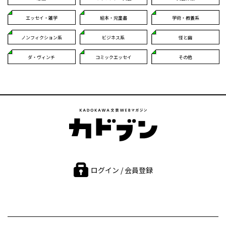
エッセイ・雑学
絵本・児童書
学術・教養系
ノンフィクション系
ビジネス系
怪と幽
ダ・ヴィンチ
コミックエッセイ
その他
ログイン / 会員登録