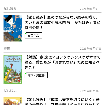
試し読み
2026年08月07日
【試し読み】血のつながらない親子を描く、
笑いと涙の家族小説――木内 昇『かたばみ』冒頭
特別公開！
文芸作品
特集
2026年08月07日
【対談】森 達也×ヨシタケシンスケが本音で
語る、僕たちが「流されない」ために知るべ
きこと
絵本・児童書
試し読み
2026年08月06日
【試し読み】『成瀬は天下を取りにいく』著
者の最新作！ 宮島未奈『ギャルにひかれて