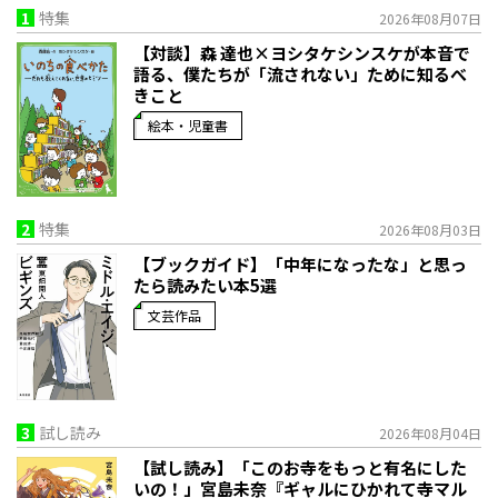
1
特集
2026年08月07日
【対談】森 達也×ヨシタケシンスケが本音で
語る、僕たちが「流されない」ために知るべ
きこと
絵本・児童書
2
特集
2026年08月03日
【ブックガイド】「中年になったな」と思っ
たら読みたい本5選
文芸作品
3
試し読み
2026年08月04日
【試し読み】「このお寺をもっと有名にした
いの！」宮島未奈『ギャルにひかれて寺マル