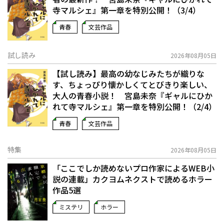
寺マルシェ』第一章を特別公開！（3/4）
青春
文芸作品
試し読み
2026年08月05日
【試し読み】最高の幼なじみたちが織りな
す、ちょっぴり懐かしくてとびきり楽しい、
大人の青春小説！ 宮島未奈『ギャルにひか
れて寺マルシェ』第一章を特別公開！（2/4）
青春
文芸作品
特集
2026年08月05日
「ここでしか読めないプロ作家によるWEB小
説の連載」――カクヨムネクストで読めるホラー
作品5選
ミステリ
ホラー