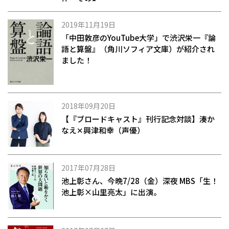
2019年11月19日
「中田敦彦のYouTube大学」で渋沢栄一『論
語と算盤』（角川ソフィア文庫）が紹介され
ました！
2018年09月20日
【『ブロードキャスト』刊行記念対談】湊か
なえ✕興津和幸（声優）
2017年07月28日
池上彰さん、今晩7/28（金）深夜 MBS「生！
池上彰×山里亮太」に出演。