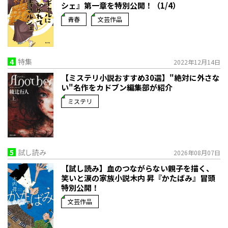
シェ』第一章を特別公開！（1/4）
青春
文芸作品
4
特集
2022年12月14日
【ミステリ小説おすすめ30選】"絶対に外さな
い"名作をカドブン編集部が紹介
ミステリ
5
試し読み
2026年08月07日
【試し読み】血のつながらない親子を描く、
笑いと涙の家族小説――木内 昇『かたばみ』冒頭
特別公開！
文芸作品