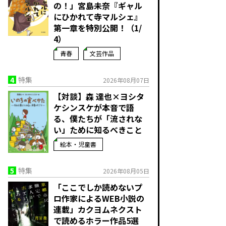
の！」宮島未奈『ギャル
にひかれて寺マルシェ』
第一章を特別公開！（1/
4）
青春
文芸作品
4
特集
2026年08月07日
【対談】森 達也×ヨシタ
ケシンスケが本音で語
る、僕たちが「流されな
い」ために知るべきこと
絵本・児童書
5
特集
2026年08月05日
「ここでしか読めないプ
ロ作家によるWEB小説の
連載」――カクヨムネクスト
で読めるホラー作品5選