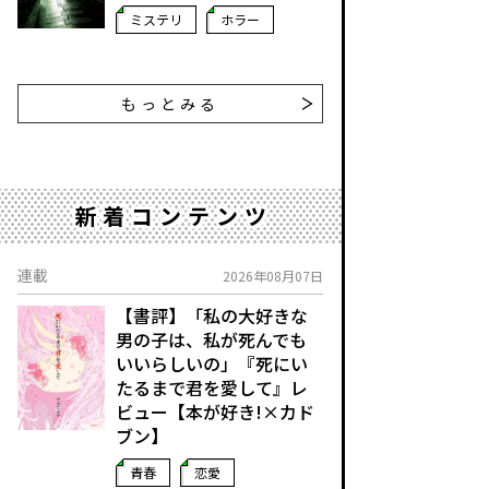
ミステリ
ホラー
もっとみる
新着コンテンツ
連載
2026年08月07日
【書評】「私の大好きな
男の子は、私が死んでも
いいらしいの」――『死にい
たるまで君を愛して』レ
ビュー【本が好き!×カド
ブン】
青春
恋愛