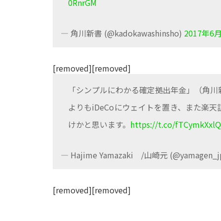
0RnrGM
— 角川新書 (@kadokawashinsho)
2017年6
[removed][removed]
「シンプルにわかる確定拠出年金」（角川
よりもiDeCoにウェイトを置き、また楽
けかと思います。
https://t.co/fTCymkXxlQ
— Hajime Yamazaki /山崎元 (@yamagen_j
[removed][removed]