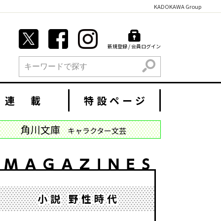
KADOKAWA Group
新規登録 / 会員ログイン
検索
連 載
特設ページ
角川文庫
キャラクター文芸
小説 野性時代