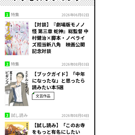
1
特集
2026年06月02日
【対談】『劇場版モノノ
怪 第三章 蛇神』総監督 中
村健治×脚本・ノベライ
ズ担当新八角 映画公開
記念対談
2
特集
2026年08月03日
【ブックガイド】「中年
になったな」と思ったら
読みたい本5選
文芸作品
3
試し読み
2026年08月04日
【試し読み】「このお寺
をもっと有名にしたい