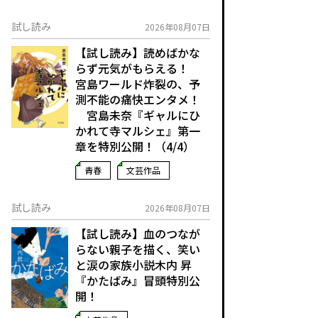
試し読み
2026年08月07日
【試し読み】読めばかな
らず元気がもらえる！
宮島ワールド炸裂の、予
測不能の痛快エンタメ！
宮島未奈『ギャルにひ
かれて寺マルシェ』第一
章を特別公開！（4/4）
青春
文芸作品
試し読み
2026年08月07日
【試し読み】血のつなが
らない親子を描く、笑い
と涙の家族小説――木内 昇
『かたばみ』冒頭特別公
開！