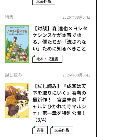
文芸作品
特集
2026年08月07日
【対談】森 達也×ヨシタ
ケシンスケが本音で語
る、僕たちが「流されな
い」ために知るべきこと
絵本・児童書
試し読み
2026年08月06日
【試し読み】『成瀬は天
下を取りにいく』著者の
最新作！ 宮島未奈『ギ
ャルにひかれて寺マルシ
ェ』第一章を特別公開！
（3/4）
青春
文芸作品