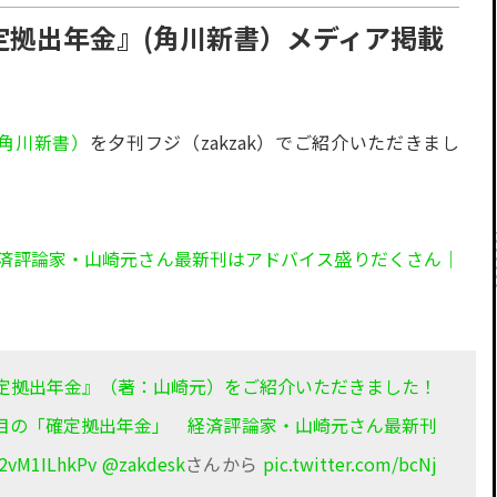
定拠出年金』(角川新書）メディア掲載
角川新書）
を夕刊フジ（zakzak）でご紹介いただきまし
済評論家・山崎元さん最新刊はアドバイス盛りだくさん｜
定拠出年金』（著：山崎元）をご紹介いただきました！
目の「確定拠出年金」 経済評論家・山崎元さん最新刊
o/2vM1ILhkPv
@zakdesk
さんから
pic.twitter.com/bcNj