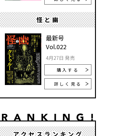
怪と幽
最新号
Vol.022
4月27日 発売
購入する
詳しく見る
アクセスランキング