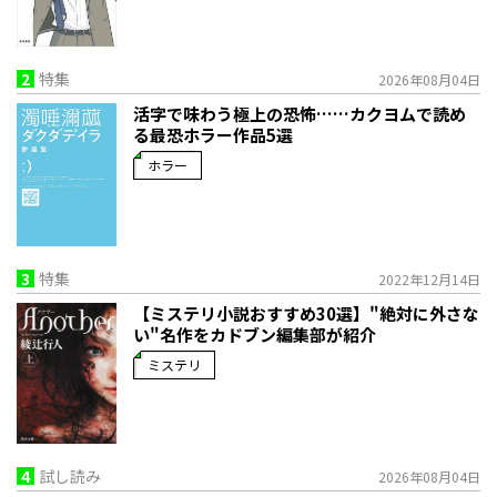
2
特集
2026年08月04日
活字で味わう極上の恐怖……カクヨムで読め
る最恐ホラー作品5選
ホラー
3
特集
2022年12月14日
【ミステリ小説おすすめ30選】"絶対に外さな
い"名作をカドブン編集部が紹介
ミステリ
4
試し読み
2026年08月04日