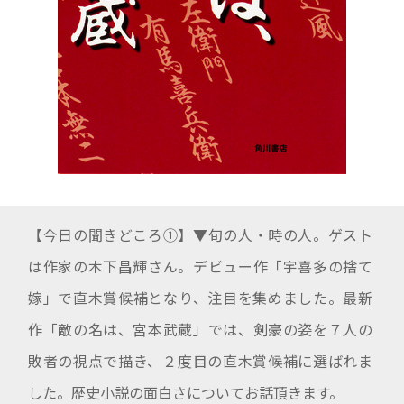
【今日の聞きどころ①】▼旬の人・時の人。ゲスト
は作家の木下昌輝さん。デビュー作「宇喜多の捨て
嫁」で直木賞候補となり、注目を集めました。最新
作「敵の名は、宮本武蔵」では、剣豪の姿を７人の
敗者の視点で描き、２度目の直木賞候補に選ばれま
した。歴史小説の面白さについてお話頂きます。