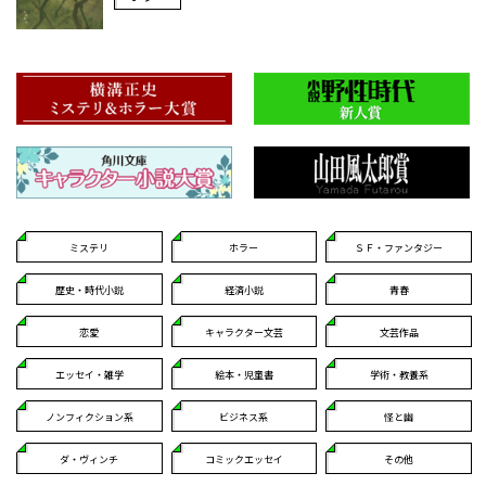
ミステリ
ホラー
ＳＦ・ファンタジー
歴史・時代小説
経済小説
青春
恋愛
キャラクター文芸
文芸作品
エッセイ・雑学
絵本・児童書
学術・教養系
ノンフィクション系
ビジネス系
怪と幽
ダ・ヴィンチ
コミックエッセイ
その他