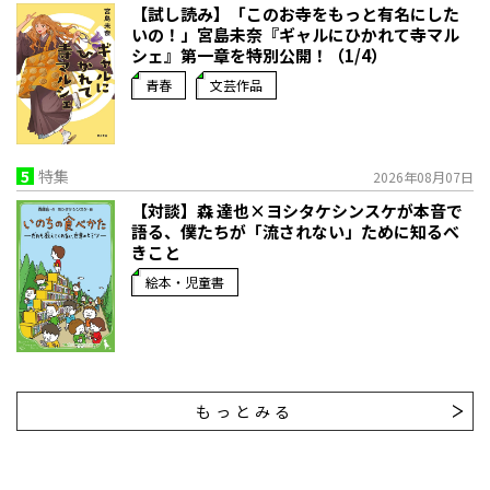
【試し読み】「このお寺をもっと有名にした
いの！」宮島未奈『ギャルにひかれて寺マル
シェ』第一章を特別公開！（1/4）
青春
文芸作品
5
特集
2026年08月07日
【対談】森 達也×ヨシタケシンスケが本音で
語る、僕たちが「流されない」ために知るべ
きこと
絵本・児童書
もっとみる