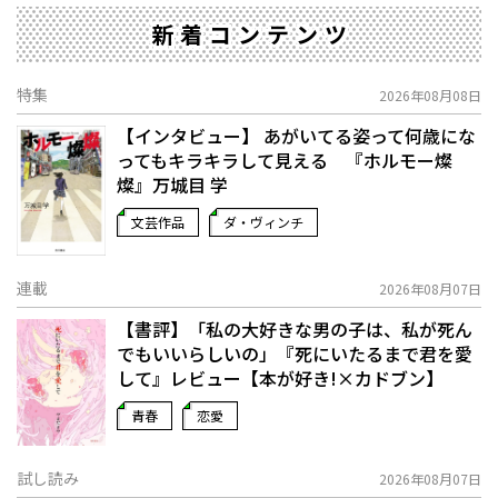
新着コンテンツ
特集
2026年08月08日
【インタビュー】 あがいてる姿って何歳にな
ってもキラキラして見える 『ホルモー燦
燦』万城目 学
文芸作品
ダ・ヴィンチ
連載
2026年08月07日
【書評】「私の大好きな男の子は、私が死ん
でもいいらしいの」――『死にいたるまで君を愛
して』レビュー【本が好き!×カドブン】
青春
恋愛
試し読み
2026年08月07日