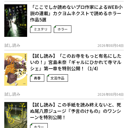
「ここでしか読めないプロ作家によるWEB小
説の連載」――カクヨムネクストで読めるホラー
作品5選
ミステリ
ホラー
試し読み
2026年08月04日
【試し読み】「このお寺をもっと有名にした
いの！」宮島未奈『ギャルにひかれて寺マル
シェ』第一章を特別公開！（1/4）
青春
文芸作品
試し読み
2026年08月04日
【試し読み】この手紙を読み終えないと、死
ぬ――尾八原ジュージ『予言のけもの』のワンシ
ーンを特別公開！
ホラー