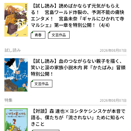
【試し読み】読めばかならず元気がもらえ
る！ 宮島ワールド炸裂の、予測不能の痛快
エンタメ！ 宮島未奈『ギャルにひかれて寺
マルシェ』第一章を特別公開！（4/4）
青春
文芸作品
試し読み
2026年08月07日
【試し読み】血のつながらない親子を描く、
笑いと涙の家族小説――木内 昇『かたばみ』冒頭
特別公開！
文芸作品
特集
2026年08月07日
【対談】森 達也×ヨシタケシンスケが本音で
語る、僕たちが「流されない」ために知るべ
きこと