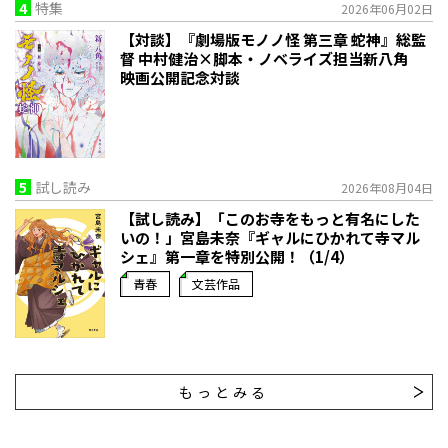
4
特集
2026年06月02日
【対談】『劇場版モノノ怪 第三章 蛇神』総監
督 中村健治×脚本・ノベライズ担当新八角
映画公開記念対談
5
試し読み
2026年08月04日
【試し読み】「このお寺をもっと有名にした
いの！」宮島未奈『ギャルにひかれて寺マル
シェ』第一章を特別公開！（1/4）
青春
文芸作品
もっとみる