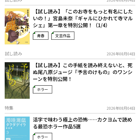
【試し読み】「このお寺をもっと有名にした
いの！」宮島未奈『ギャルにひかれて寺マル
シェ』第一章を特別公開！（1/4）
青春
文芸作品
試し読み
2026年08月04日
【試し読み】この手紙を読み終えないと、死
ぬ――尾八原ジュージ『予言のけもの』のワンシ
ーンを特別公開！
ホラー
特集
2026年08月04日
活字で味わう極上の恐怖……カクヨムで読め
る最恐ホラー作品5選
ホラー