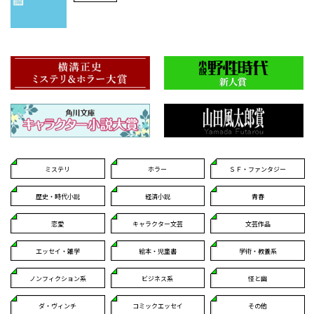
ミステリ
ホラー
ＳＦ・ファンタジー
歴史・時代小説
経済小説
青春
恋愛
キャラクター文芸
文芸作品
エッセイ・雑学
絵本・児童書
学術・教養系
ノンフィクション系
ビジネス系
怪と幽
ダ・ヴィンチ
コミックエッセイ
その他