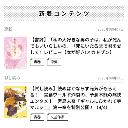
新着コンテンツ
連載
2026年08月07日
【書評】「私の大好きな男の子は、私が死ん
でもいいらしいの」――『死にいたるまで君を愛
して』レビュー【本が好き!×カドブン】
青春
恋愛
試し読み
2026年08月07日
【試し読み】読めばかならず元気がもらえ
る！ 宮島ワールド炸裂の、予測不能の痛快
エンタメ！ 宮島未奈『ギャルにひかれて寺
マルシェ』第一章を特別公開！（4/4）
青春
文芸作品