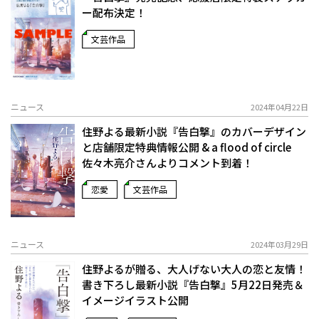
ー配布決定！
文芸作品
ニュース
2024年04月22日
住野よる最新小説『告白撃』のカバーデザイン
と店舗限定特典情報公開 & a flood of circle
佐々木亮介さんよりコメント到着！
恋愛
文芸作品
ニュース
2024年03月29日
住野よるが贈る、大人げない大人の恋と友情！
書き下ろし最新小説『告白撃』5月22日発売＆
イメージイラスト公開