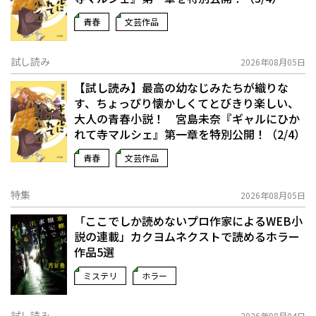
青春
文芸作品
試し読み
2026年08月05日
【試し読み】最高の幼なじみたちが織りな
す、ちょっぴり懐かしくてとびきり楽しい、
大人の青春小説！ 宮島未奈『ギャルにひか
れて寺マルシェ』第一章を特別公開！（2/4）
青春
文芸作品
特集
2026年08月05日
「ここでしか読めないプロ作家によるWEB小
説の連載」――カクヨムネクストで読めるホラー
作品5選
ミステリ
ホラー
試し読み
2026年08月04日