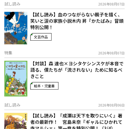
試し読み
2026年08月07日
【試し読み】血のつながらない親子を描く、
笑いと涙の家族小説――木内 昇『かたばみ』冒頭
特別公開！
文芸作品
特集
2026年08月07日
【対談】森 達也×ヨシタケシンスケが本音で
語る、僕たちが「流されない」ために知るべ
きこと
絵本・児童書
試し読み
2026年08月06日
【試し読み】『成瀬は天下を取りにいく』著
者の最新作！ 宮島未奈『ギャルにひかれて
寺マルシェ』第一章を特別公開！（3/4）