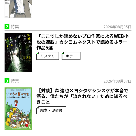
2
特集
2026年08月05日
「ここでしか読めないプロ作家によるWEB小
説の連載」――カクヨムネクストで読めるホラー
作品5選
ミステリ
ホラー
3
特集
2026年08月07日
【対談】森 達也×ヨシタケシンスケが本音で
語る、僕たちが「流されない」ために知るべ
きこと
絵本・児童書