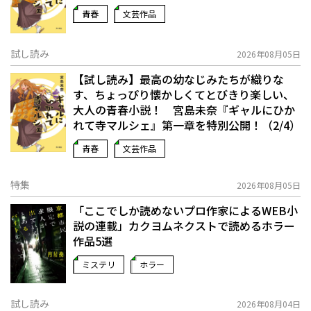
青春
文芸作品
試し読み
2026年08月05日
【試し読み】最高の幼なじみたちが織りな
す、ちょっぴり懐かしくてとびきり楽しい、
大人の青春小説！ 宮島未奈『ギャルにひか
れて寺マルシェ』第一章を特別公開！（2/4）
青春
文芸作品
特集
2026年08月05日
「ここでしか読めないプロ作家によるWEB小
説の連載」――カクヨムネクストで読めるホラー
作品5選
ミステリ
ホラー
試し読み
2026年08月04日