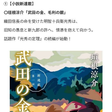
①【小説新連載】
〇垣根涼介「武田の金、毛利の銀」
織田信長の命を受けた明智十兵衛光秀は、
旧知の愚息と新九郎の許へ、憤懣を抱えて向かう。
話題作『光秀の定理』の続編が始動！