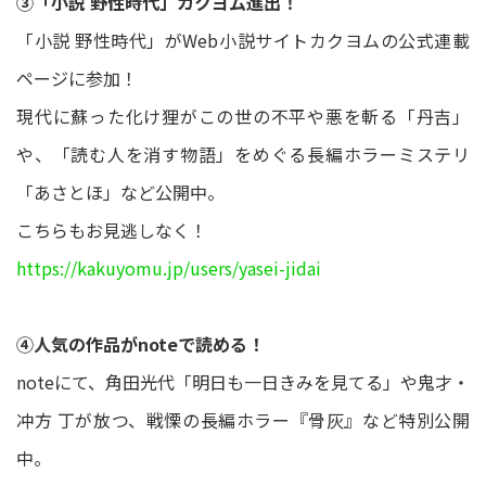
③「小説 野性時代」カクヨム進出！
「小説 野性時代」がWeb小説サイトカクヨムの公式連載
ページに参加！
現代に蘇った化け狸がこの世の不平や悪を斬る「丹吉」
や、「読む人を消す物語」をめぐる長編ホラーミステリ
「あさとほ」など公開中。
こちらもお見逃しなく！
https://kakuyomu.jp/users/yasei-jidai
④人気の作品がnoteで読める！
noteにて、角田光代「明日も一日きみを見てる」や鬼才・
冲方 丁が放つ、戦慄の長編ホラー『骨灰』など特別公開
中。