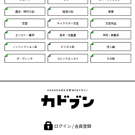
歴史・時代小説
経済小説
青春
恋愛
キャラクター文芸
文芸作品
エッセイ・雑学
絵本・児童書
学術・教養系
ノンフィクション系
ビジネス系
怪と幽
ダ・ヴィンチ
コミックエッセイ
その他
ログイン / 会員登録