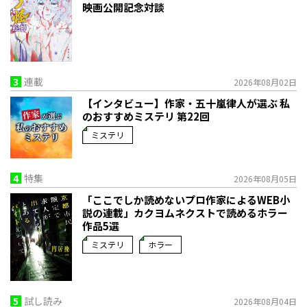
映画公開記念対談
3
連載
2026年08月02日
【インタビュー】作家・五十嵐律人が選ぶ 私
のおすすめミステリ 第22回
ミステリ
4
特集
2026年08月05日
「ここでしか読めないプロ作家によるWEB小
説の連載」――カクヨムネクストで読めるホラー
作品5選
ミステリ
ホラー
5
試し読み
2026年08月04日