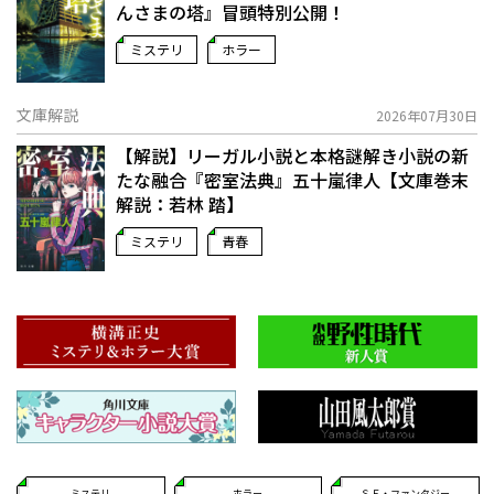
んさまの塔』冒頭特別公開！
ミステリ
ホラー
文庫解説
2026年07月30日
【解説】リーガル小説と本格謎解き小説の新
たな融合――『密室法典』五十嵐律人【文庫巻末
解説：若林 踏】
ミステリ
青春
ミステリ
ホラー
ＳＦ・ファンタジー