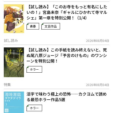
【試し読み】「このお寺をもっと有名にした
いの！」宮島未奈『ギャルにひかれて寺マル
シェ』第一章を特別公開！（1/4）
青春
文芸作品
試し読み
2026年08月04日
【試し読み】この手紙を読み終えないと、死
ぬ――尾八原ジュージ『予言のけもの』のワンシ
ーンを特別公開！
ホラー
特集
2026年08月04日
活字で味わう極上の恐怖……カクヨムで読め
る最恐ホラー作品5選
ホラー