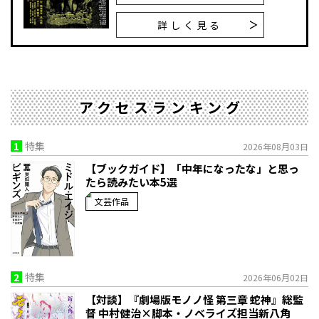
詳しく見る
アクセスランキング
1
特集
2026年08月03日
【ブックガイド】「中年になったな」と思っ
たら読みたい本5選
文芸作品
2
特集
2026年06月02日
【対談】『劇場版モノノ怪 第三章 蛇神』総監
督 中村健治×脚本・ノベライズ担当新八角