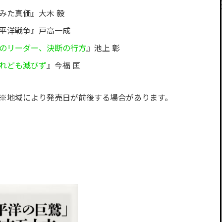
みた真価』大木 毅
太平洋戦争』戸高一成
界のリーダー、決断の行方
』池上 彰
すれども滅びず
』今福 匡
判 ※地域により発売日が前後する場合があります。