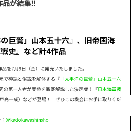
作品が結集‼
洋の巨鷲」山本五十六』、旧帝国海
戦史』など計4作品
4作品を7月9日（金）に発売いたしました。
元で神話と俗説を解体する『
「太平洋の巨鷲」山本五十六
究の第一人者が実態を徹底解説した決定版！『
日本海軍戦
戸高一成）などが登場！ ぜひこの機会にお手に取りくだ
r：
＠kadokawashinsho