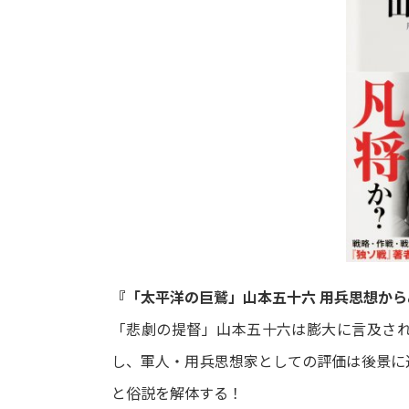
『「太平洋の巨鷲」山本五十六 用兵思想か
「悲劇の提督」山本五十六は膨大に言及さ
し、軍人・用兵思想家としての評価は後景に
と俗説を解体する！