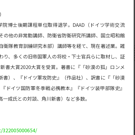
）
学院博士後期課程単位取得退学。DAAD（ドイツ学術交流
その他の非常勤講師、防衛省防衛研究所講師、国立昭和館
自衛隊教育訓練研究本部）講師等を経て、現在著述業。雑
わり、多くの旧帝国軍人の将校・下士官兵らに取材し、証
新書大賞2020大賞を受賞。著書に『「砂漠の狐」ロンメ
新書）、『ドイツ軍攻防史』（作品社）、訳書に『「砂漠
』『ドイツ国防軍冬季戦必携教本』『ドイツ装甲部隊史』
高一成氏との対談、角川新書）など多数。
t/322005000654/