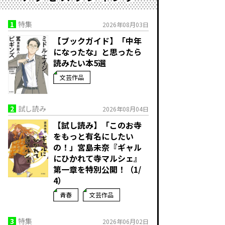
1
特集
2026年08月03日
【ブックガイド】「中年
になったな」と思ったら
読みたい本5選
文芸作品
2
試し読み
2026年08月04日
【試し読み】「このお寺
をもっと有名にしたい
の！」宮島未奈『ギャル
にひかれて寺マルシェ』
第一章を特別公開！（1/
4）
青春
文芸作品
3
特集
2026年06月02日