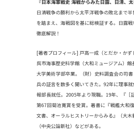
『日本海軍戦史 海戦からみた日露、日清、
日清戦争の勝利から太平洋戦争の敗北まで半
を踏まえ、海戦図を基に総検証する。日露戦
徹底解説！
[著者プロフィール] 戸高一成（とだか・かず
呉市海事歴史科学館（大和ミュージアム）館長
大学美術学部卒業。（財）史料調査会の司書
兵の証言を数多く聞いてきた。92年に理事就
報部長就任。2005年より現職。19年、『［
第67回菊池寛賞を受賞。著書に『戦艦大和
文書、オーラルヒストリーからみる』（大木
（中央公論新社）などがある。