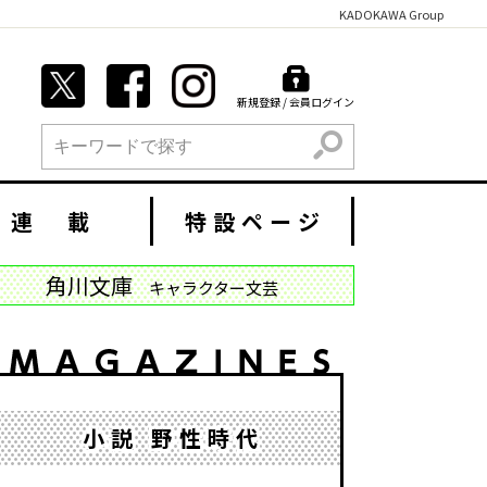
KADOKAWA Group
新規登録 / 会員ログイン
検索
連 載
特設ページ
角川文庫
キャラクター文芸
小説 野性時代