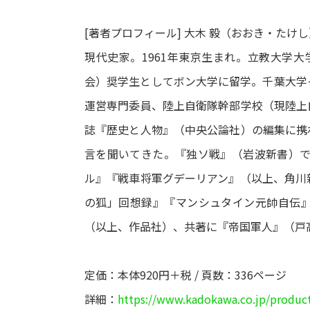
[著者プロフィール] 大木 毅（おおき・たけし
現代史家。1961年東京生まれ。立教大学大
会）奨学生としてボン大学に留学。千葉大学
運営専門委員、陸上自衛隊幹部学校（現陸上
誌『歴史と人物』（中央公論社）の編集に携
言を聞いてきた。『独ソ戦』（岩波新書）で
ル』『戦車将軍グデーリアン』（以上、角川
の狐」回想録』『マンシュタイン元帥自伝
（以上、作品社）、共著に『帝国軍人』（戸
定価：本体920円＋税 / 頁数：336ページ
詳細：
https://www.kadokawa.co.jp/produc