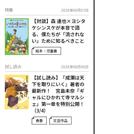
特集
2026年08月07日
【対談】森 達也×ヨシタ
ケシンスケが本音で語
る、僕たちが「流されな
い」ために知るべきこと
絵本・児童書
試し読み
2026年08月06日
【試し読み】『成瀬は天
下を取りにいく』著者の
最新作！ 宮島未奈『ギ
ャルにひかれて寺マルシ
ェ』第一章を特別公開！
（3/4）
青春
文芸作品