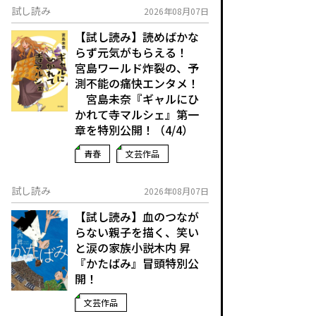
試し読み
2026年08月07日
【試し読み】読めばかな
らず元気がもらえる！
宮島ワールド炸裂の、予
測不能の痛快エンタメ！
宮島未奈『ギャルにひ
かれて寺マルシェ』第一
章を特別公開！（4/4）
青春
文芸作品
試し読み
2026年08月07日
【試し読み】血のつなが
らない親子を描く、笑い
と涙の家族小説――木内 昇
『かたばみ』冒頭特別公
開！
文芸作品