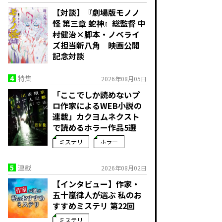
【対談】『劇場版モノノ
怪 第三章 蛇神』総監督 中
村健治×脚本・ノベライ
ズ担当新八角 映画公開
記念対談
4
特集
2026年08月05日
「ここでしか読めないプ
ロ作家によるWEB小説の
連載」――カクヨムネクスト
で読めるホラー作品5選
ミステリ
ホラー
5
連載
2026年08月02日
【インタビュー】作家・
五十嵐律人が選ぶ 私のお
すすめミステリ 第22回
ミステリ