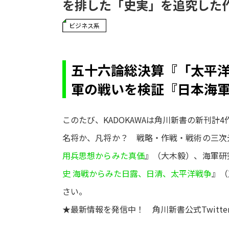
を排した「史実」を追究した
ビジネス系
五十六論総決算『「太平
軍の戦いを検証『日本海軍
このたび、KADOKAWAは角川新書の新刊計
名将か、凡将か？ 戦略・作戦・戦術の三次
用兵思想からみた真価
』（大木毅）、海軍研
史 海戦からみた日露、日清、太平洋戦争
』（
さい。
★最新情報を発信中！ 角川新書公式Twitte