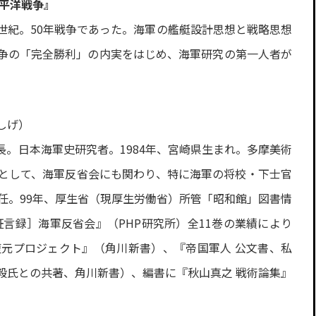
太平洋戦争』
世紀。50年戦争であった。海軍の艦艇設計思想と戦略思想
争の「完全勝利」の内実をはじめ、海軍研究の第一人者が
しげ）
。日本海軍史研究者。1984年、宮崎県生まれ。多摩美術
として、海軍反省会にも関わり、特に海軍の将校・下士官
任。99年、厚生省（現厚生労働省）所管「昭和館」図書情
証言録］海軍反省会』（PHP研究所）全11巻の業績により
復元プロジェクト』（角川新書）、『帝国軍人 公文書、私
毅氏との共著、角川新書）、編書に『秋山真之 戦術論集』