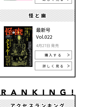
怪と幽
最新号
Vol.022
4月27日 発売
購入する
詳しく見る
アクセスランキング