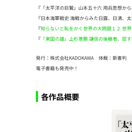
『「太平洋の巨鷲」山本五十六 用兵思想から
『日本海軍戦史 海戦からみた日露、日清、
『
知らないと恥をかく世界の大問題１２ 世
『
「東国の雄」上杉景勝 謙信の後継者、屈
発行：株式会社KADOKAWA 体裁：新書
電子書籍も発売中！
各作品概要