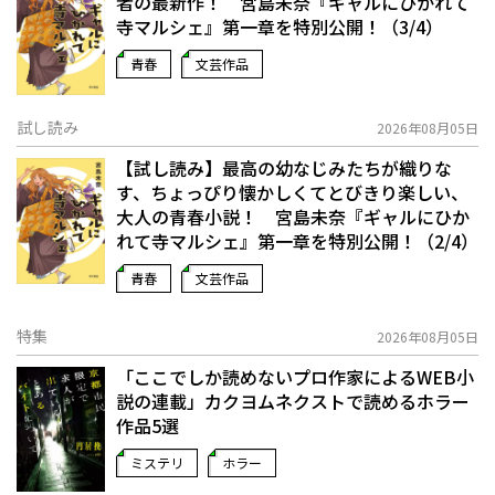
者の最新作！ 宮島未奈『ギャルにひかれて
寺マルシェ』第一章を特別公開！（3/4）
青春
文芸作品
試し読み
2026年08月05日
【試し読み】最高の幼なじみたちが織りな
す、ちょっぴり懐かしくてとびきり楽しい、
大人の青春小説！ 宮島未奈『ギャルにひか
れて寺マルシェ』第一章を特別公開！（2/4）
青春
文芸作品
特集
2026年08月05日
「ここでしか読めないプロ作家によるWEB小
説の連載」――カクヨムネクストで読めるホラー
作品5選
ミステリ
ホラー