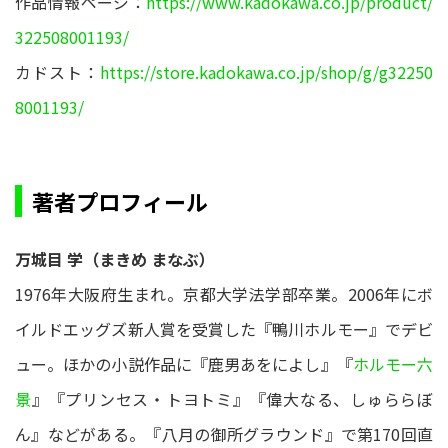
作品情報ページ：
https://www.kadokawa.co.jp/product/
322508001193/
カドスト：
https://store.kadokawa.co.jp/shop/g/g32250
8001193/
著者プロフィール
万城目 学（まきめ まなぶ）
1976年大阪府生まれ。京都大学法学部卒業。2006年にボ
イルドエッグズ新人賞を受賞した『鴨川ホルモー』でデビ
ュー。ほかの小説作品に『鹿男あをによし』『
ホルモー六
景
』『プリンセス・トヨトミ』『偉大なる、しゅららぼ
ん』などがある。『八月の御所グラウンド』で第170回直