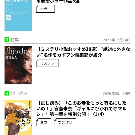
る最恐ホラー作品5選
ホラー
3
特集
2022年12月14日
【ミステリ小説おすすめ30選】"絶対に外さな
い"名作をカドブン編集部が紹介
ミステリ
4
試し読み
2026年08月04日
【試し読み】「このお寺をもっと有名にした
いの！」宮島未奈『ギャルにひかれて寺マル
シェ』第一章を特別公開！（1/4）
青春
文芸作品