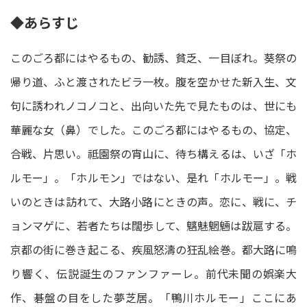
◆あらすじ
このごろ都にはやるもの、勧誘、貧乏、一目ぼれ。葵祭の
帰り道、ふと渡されたビラ一枚。腹を空かせた新入生、文
句に誘われノコノコと、出向いた先で見たものは、世にも
華麗な女（鼻）でした。このごろ都にはやるもの、協定、
合戦、片思い。祗園祭の宵山に、待ち構えるは、いざ「ホ
ルモー」。「ホルモン」ではない、是れ「ホルモー」。戦
いのときは訪れて、大路小路にときの声。恋に、戦に、チ
ョンマゲに、若者たちは闊歩して、魑魅魍魎は跋扈する。
京都の街に巻き起こる、疾風怒濤の狂乱絵巻。都大路に鳴
り響く、伝説誕生のファンファーレ。前代未聞の娯楽大
作、碁盤の目をした夢芝居。「鴨川ホルモー」ここにあ