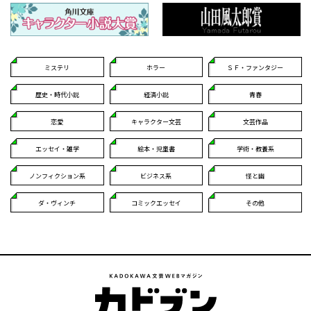
ミステリ
ホラー
ＳＦ・ファンタジー
歴史・時代小説
経済小説
青春
恋愛
キャラクター文芸
文芸作品
エッセイ・雑学
絵本・児童書
学術・教養系
ノンフィクション系
ビジネス系
怪と幽
ダ・ヴィンチ
コミックエッセイ
その他