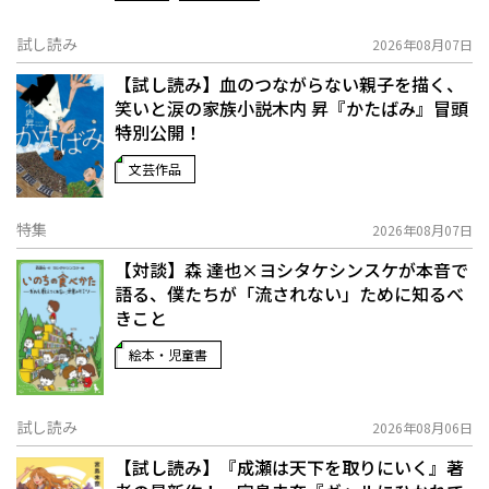
試し読み
2026年08月07日
【試し読み】血のつながらない親子を描く、
笑いと涙の家族小説――木内 昇『かたばみ』冒頭
特別公開！
文芸作品
特集
2026年08月07日
【対談】森 達也×ヨシタケシンスケが本音で
語る、僕たちが「流されない」ために知るべ
きこと
絵本・児童書
試し読み
2026年08月06日
【試し読み】『成瀬は天下を取りにいく』著