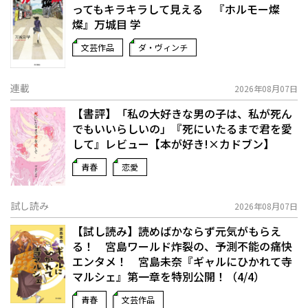
ってもキラキラして見える 『ホルモー燦
燦』万城目 学
文芸作品
ダ・ヴィンチ
連載
2026年08月07日
【書評】「私の大好きな男の子は、私が死ん
でもいいらしいの」――『死にいたるまで君を愛
して』レビュー【本が好き!×カドブン】
青春
恋愛
試し読み
2026年08月07日
【試し読み】読めばかならず元気がもらえ
る！ 宮島ワールド炸裂の、予測不能の痛快
エンタメ！ 宮島未奈『ギャルにひかれて寺
マルシェ』第一章を特別公開！（4/4）
青春
文芸作品