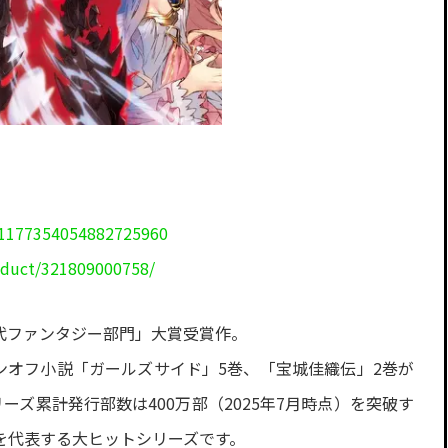
/1177354054882725960
oduct/321809000758/
現代ファンタジー部門」大賞受賞作。
ンオフ小説「ガールズサイド」5巻、「宝城佳織伝」2巻が
リーズ累計発行部数は400万部（2025年7月時点）を突破す
を代表する大ヒットシリーズです。