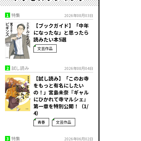
1
特集
2026年08月03日
【ブックガイド】「中年
になったな」と思ったら
読みたい本5選
文芸作品
2
試し読み
2026年08月04日
【試し読み】「このお寺
をもっと有名にしたい
の！」宮島未奈『ギャル
にひかれて寺マルシェ』
第一章を特別公開！（1/
4）
青春
文芸作品
3
特集
2026年06月02日