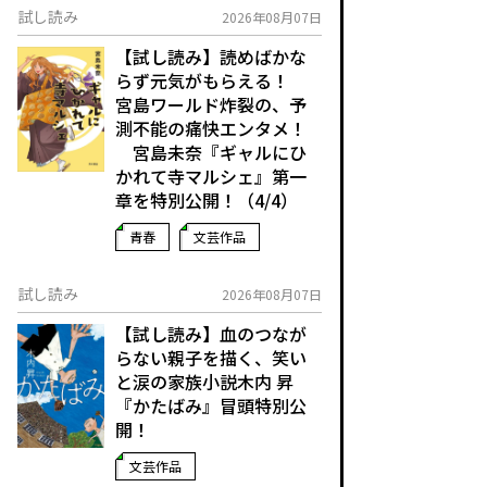
試し読み
2026年08月07日
【試し読み】読めばかな
らず元気がもらえる！
宮島ワールド炸裂の、予
測不能の痛快エンタメ！
宮島未奈『ギャルにひ
かれて寺マルシェ』第一
章を特別公開！（4/4）
青春
文芸作品
試し読み
2026年08月07日
【試し読み】血のつなが
らない親子を描く、笑い
と涙の家族小説――木内 昇
『かたばみ』冒頭特別公
開！
文芸作品