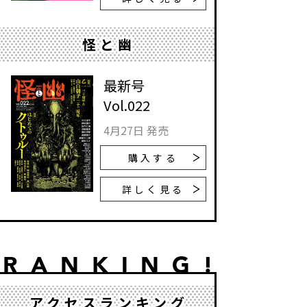
怪と幽
最新号
Vol.022
4月27日 発売
購入する
詳しく見る
アクセスランキング