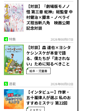
【対談】『劇場版モノノ
怪 第三章 蛇神』総監督 中
村健治×脚本・ノベライ
ズ担当新八角 映画公開
記念対談
4
特集
2026年08月07日
【対談】森 達也×ヨシタ
ケシンスケが本音で語
る、僕たちが「流されな
い」ために知るべきこと
絵本・児童書
5
連載
2026年08月02日
【インタビュー】作家・
五十嵐律人が選ぶ 私のお
すすめミステリ 第22回
ミステリ