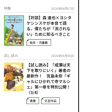
特集
2026年08月07日
【対談】森 達也×ヨシタ
ケシンスケが本音で語
る、僕たちが「流されな
い」ために知るべきこと
絵本・児童書
試し読み
2026年08月06日
【試し読み】『成瀬は天
下を取りにいく』著者の
最新作！ 宮島未奈『ギ
ャルにひかれて寺マルシ
ェ』第一章を特別公開！
（3/4）
青春
文芸作品