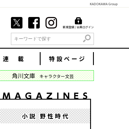
KADOKAWA Group
新規登録 / 会員ログイン
検索
連 載
特設ページ
角川文庫
キャラクター文芸
小説 野性時代