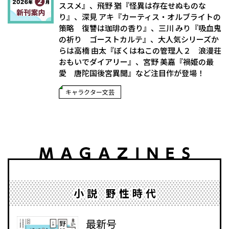
ススメ』、飛野 猶『怪異は存在せぬものな
り』、深見 アキ『カーティス・オルブライトの
策略 復讐は珈琲の香り』、三川 みり『吸血鬼
の祈り ゴーストカルテ』、大人気シリーズか
らは高橋 由太『ぼくはねこの管理人２ 浪漫荘
おもいでダイアリー』、宮野 美嘉『禍姫の最
愛 唐陀国後宮異聞』など注目作が登場！
キャラクター文芸
小説 野性時代
最新号