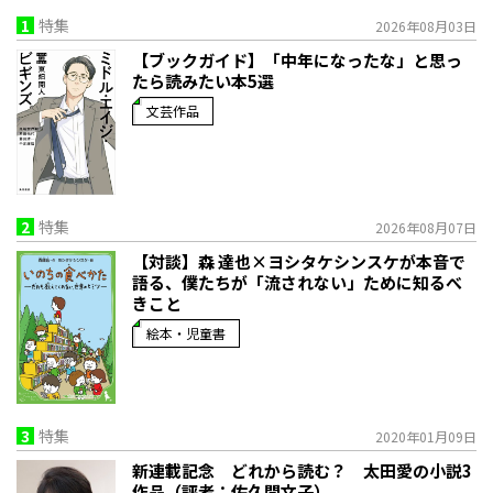
1
特集
2026年08月03日
【ブックガイド】「中年になったな」と思っ
たら読みたい本5選
文芸作品
2
特集
2026年08月07日
【対談】森 達也×ヨシタケシンスケが本音で
語る、僕たちが「流されない」ために知るべ
きこと
絵本・児童書
3
特集
2020年01月09日
新連載記念 どれから読む？ 太田愛の小説3
作品（評者：佐久間文子）