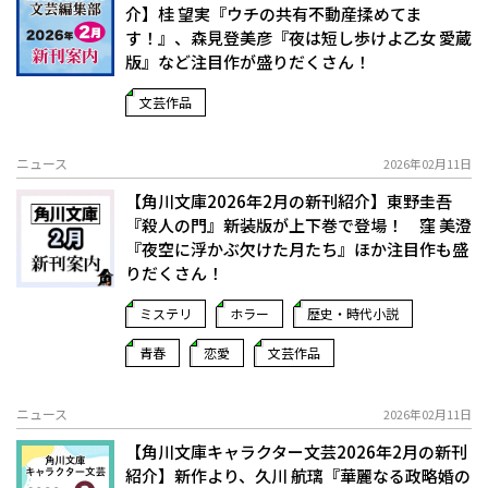
介】桂 望実『ウチの共有不動産揉めてま
す！』、森見登美彦『夜は短し歩けよ乙女 愛蔵
版』など注目作が盛りだくさん！
文芸作品
ニュース
2026年02月11日
【角川文庫2026年2月の新刊紹介】東野圭吾
『殺人の門』新装版が上下巻で登場！ 窪 美澄
『夜空に浮かぶ欠けた月たち』ほか注目作も盛
りだくさん！
ミステリ
ホラー
歴史・時代小説
青春
恋愛
文芸作品
ニュース
2026年02月11日
【角川文庫キャラクター文芸2026年2月の新刊
紹介】新作より、久川 航璃『華麗なる政略婚の