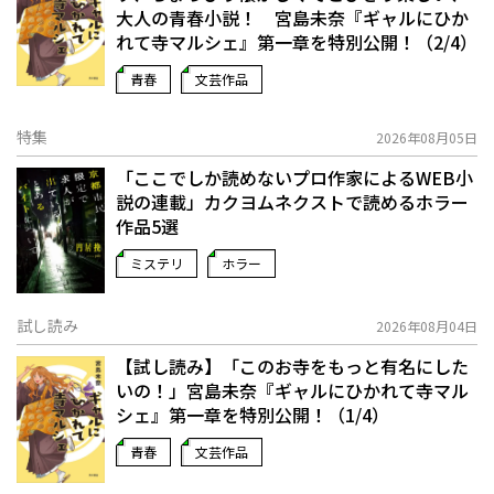
大人の青春小説！ 宮島未奈『ギャルにひか
れて寺マルシェ』第一章を特別公開！（2/4）
青春
文芸作品
特集
2026年08月05日
「ここでしか読めないプロ作家によるWEB小
説の連載」――カクヨムネクストで読めるホラー
作品5選
ミステリ
ホラー
試し読み
2026年08月04日
【試し読み】「このお寺をもっと有名にした
いの！」宮島未奈『ギャルにひかれて寺マル
シェ』第一章を特別公開！（1/4）
青春
文芸作品