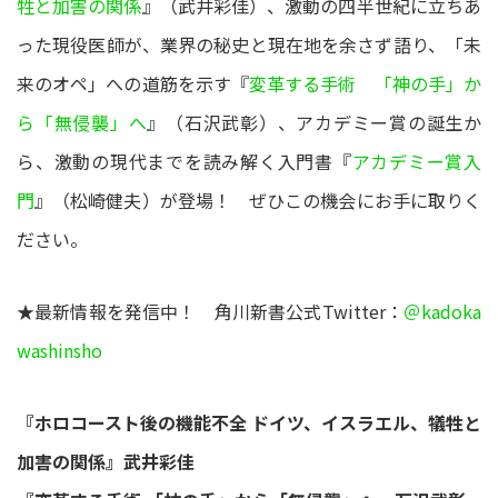
牲と加害の関係
』（武井彩佳）、激動の四半世紀に立ちあ
った現役医師が、業界の秘史と現在地を余さず語り、「未
来のオペ」への道筋を示す『
変革する手術 「神の手」か
ら「無侵襲」へ
』（石沢武彰）、アカデミー賞の誕生か
ら、激動の現代までを読み解く入門書『
アカデミー賞入
門
』（松崎健夫）が登場！ ぜひこの機会にお手に取りく
ださい。
★最新情報を発信中！ 角川新書公式Twitter：
＠kadoka
washinsho
『ホロコースト後の機能不全 ドイツ、イスラエル、犠牲と
加害の関係』武井彩佳