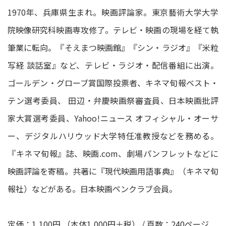
1970年、兵庫県生まれ。映画評論家。東京藝術大学大学
院映像研究科映画専攻修了。テレビ・映画の現場を経て執
筆業に転向。『そえまつ映画館』『シン・ラジオ』『米粒
写経 談話室』など、テレビ・ラジオ・配信番組に出演。
ゴールデン・グローブ賞国際投票者、キネマ旬報ベスト・
テン選考委員、 田辺・弁慶映画祭審査員、日本映画批評
家大賞選考委員、Yahoo!ニュース オフィシャル・オーサ
ー、デジタルハリウッド大学特任准教授などを務める。
『キネマ旬報』誌、映画.com、劇場パンフレットなどに
映画評論を寄稿。共著に『現代映画用語事典』（キネマ旬
報社）などがある。日本映画ペンクラブ会員。
定価：1,100円 （本体1,000円＋税） / 頁数：240ページ