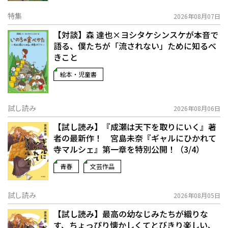
特集
2026年08月07日
【対談】森 達也×ヨシタケシンスケが本音で
語る、僕たちが「流されない」ために知るべ
きこと
絵本・児童書
試し読み
2026年08月06日
【試し読み】『成瀬は天下を取りにいく』著
者の最新作！ 宮島未奈『ギャルにひかれて
寺マルシェ』第一章を特別公開！（3/4）
青春
文芸作品
試し読み
2026年08月05日
【試し読み】最高の幼なじみたちが織りな
す、ちょっぴり懐かしくてとびきり楽しい、