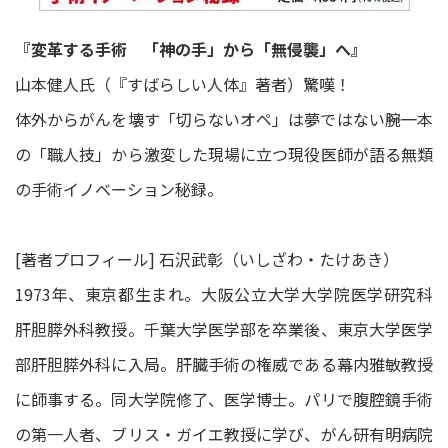
『変革する手術 「神の手」から「無侵襲」へ』
山本健人氏（『すばらしい人体』著者）驚嘆！
体外からがんを壊す「切らないオペ」は夢ではない――腕一本
の「職人技」から激変した現場に立つ現役医師が語る無類
の手術イノベーション秘録。
[著者プロフィール] 石沢武彰（いしざわ・たけあき）
1973年、東京都生まれ。大阪公立大学大学院医学研究科
肝胆膵外科教授。千葉大学医学部を卒業後、東京大学医学
部肝胆膵外科に入局。肝臓手術の権威である幕内雅敏教授
に師事する。同大学院修了、医学博士。パリで腹腔鏡手術
の第一人者、ブリス・ガイエ教授に学び、がん研有明病院