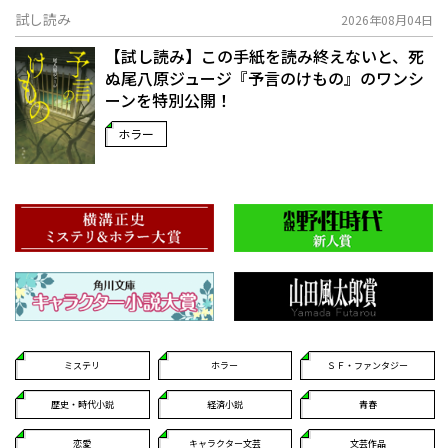
試し読み
2026年08月04日
【試し読み】この手紙を読み終えないと、死
ぬ――尾八原ジュージ『予言のけもの』のワンシ
ーンを特別公開！
ホラー
ミステリ
ホラー
ＳＦ・ファンタジー
歴史・時代小説
経済小説
青春
恋愛
キャラクター文芸
文芸作品