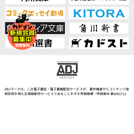
ABJマークは、この電子書店・電子書籍配信サービスが、著作権者からコンテンツ使
用許諾を得た正規版配信サービスであることを示す登録商標（登録番号 第6091713
号）です。ABJマークの詳細、ABJマークを掲示しているサービスの一覧はこちら。
https://aebs.or.jp/
©2026 KADOKAWA All Rights Reserved.