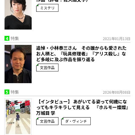
ミステリ
4
特集
2021年01月13日
追悼・小林泰三さん その誰からも愛された
お人柄と、『玩具修理者』『アリス殺し』な
ど多岐に及ぶ作品を振り返る
文芸作品
5
特集
2026年08月08日
【インタビュー】 あがいてる姿って何歳にな
ってもキラキラして見える 『ホルモー燦燦』
万城目 学
文芸作品
ダ・ヴィンチ