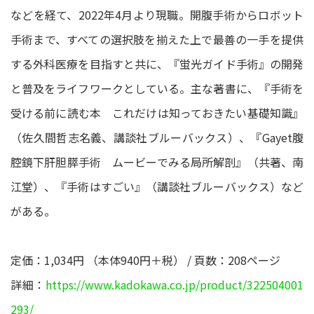
などを経て、2022年4月より現職。開腹手術からロボット
手術まで、すべての選択肢を揃えた上で最善の一手を提供
する外科医療を目指すと共に、『蛍光ガイド手術』の開発
と普及をライフワークとしている。主な著書に、『手術を
受ける前に読む本 これだけは知っておきたい基礎知識』
（佐久間哲志名義、講談社ブルーバックス）、『Gayet腹
腔鏡下肝胆膵手術 ムービーでみる局所解剖』（共著、南
江堂）、『手術はすごい』（講談社ブルーバックス）など
がある。
定価：1,034円 （本体940円＋税） / 頁数：208ページ
詳細：
https://www.kadokawa.co.jp/product/322504001
293/