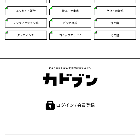
エッセイ・雑学
絵本・児童書
学術・教養系
ノンフィクション系
ビジネス系
怪と幽
ダ・ヴィンチ
コミックエッセイ
その他
ログイン / 会員登録