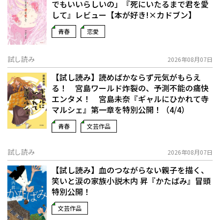
でもいいらしいの」――『死にいたるまで君を愛
して』レビュー【本が好き!×カドブン】
青春
恋愛
試し読み
2026年08月07日
【試し読み】読めばかならず元気がもらえ
る！ 宮島ワールド炸裂の、予測不能の痛快
エンタメ！ 宮島未奈『ギャルにひかれて寺
マルシェ』第一章を特別公開！（4/4）
青春
文芸作品
試し読み
2026年08月07日
【試し読み】血のつながらない親子を描く、
笑いと涙の家族小説――木内 昇『かたばみ』冒頭
特別公開！
文芸作品