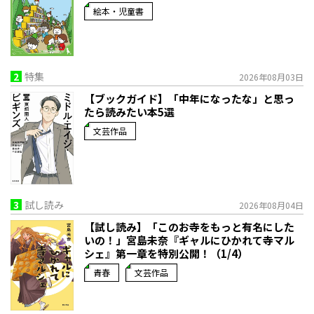
絵本・児童書
2
特集
2026年08月03日
【ブックガイド】「中年になったな」と思っ
たら読みたい本5選
文芸作品
3
試し読み
2026年08月04日
【試し読み】「このお寺をもっと有名にした
いの！」宮島未奈『ギャルにひかれて寺マル
シェ』第一章を特別公開！（1/4）
青春
文芸作品