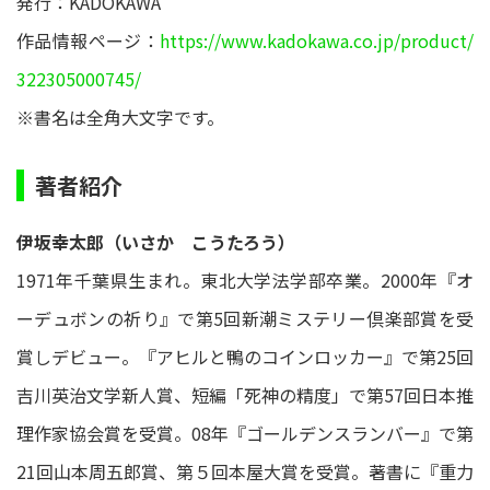
発行：KADOKAWA
作品情報ページ：
https://www.kadokawa.co.jp/product/
322305000745/
※書名は全角大文字です。
著者紹介
伊坂幸太郎（いさか こうたろう）
1971年千葉県生まれ。東北大学法学部卒業。2000年『オ
ーデュボンの祈り』で第5回新潮ミステリー倶楽部賞を受
賞しデビュー。『アヒルと鴨のコインロッカー』で第25回
吉川英治文学新人賞、短編「死神の精度」で第57回日本推
理作家協会賞を受賞。08年『ゴールデンスランバー』で第
21回山本周五郎賞、第５回本屋大賞を受賞。著書に『重力