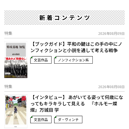
新着コンテンツ
特集
2026年08月09日
【ブックガイド】平和の鍵はこの手の中に――ノ
ンフィクションと小説を通して考える戦争
文芸作品
ノンフィクション系
特集
2026年08月08日
【インタビュー】 あがいてる姿って何歳にな
ってもキラキラして見える 『ホルモー燦
燦』万城目 学
文芸作品
ダ・ヴィンチ