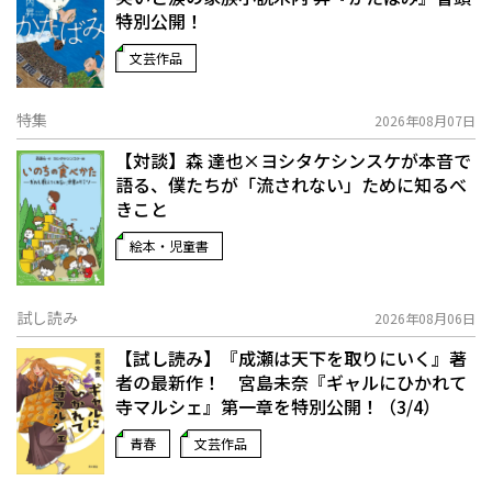
特別公開！
文芸作品
特集
2026年08月07日
【対談】森 達也×ヨシタケシンスケが本音で
語る、僕たちが「流されない」ために知るべ
きこと
絵本・児童書
試し読み
2026年08月06日
【試し読み】『成瀬は天下を取りにいく』著
者の最新作！ 宮島未奈『ギャルにひかれて
寺マルシェ』第一章を特別公開！（3/4）
青春
文芸作品