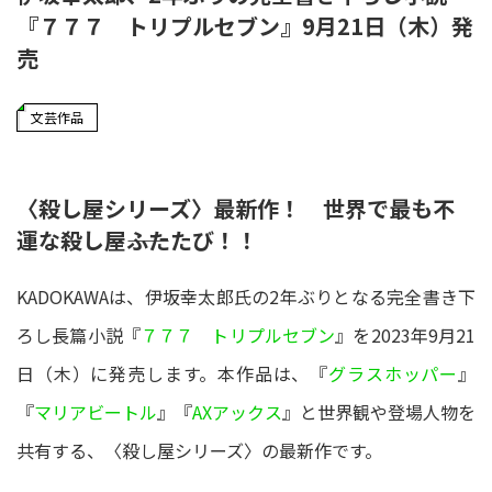
『７７７ トリプルセブン』9月21日（木）発
売
文芸作品
〈殺し屋シリーズ〉最新作！ 世界で最も不
運な殺し屋――ふたたび！！
KADOKAWAは、伊坂幸太郎氏の2年ぶりとなる完全書き下
ろし長篇小説『
７７７ トリプルセブン
』を2023年9月21
日（木）に発売します。本作品は、『
グラスホッパー
』
『
マリアビートル
』『
AXアックス
』と世界観や登場人物を
共有する、〈殺し屋シリーズ〉の最新作です。