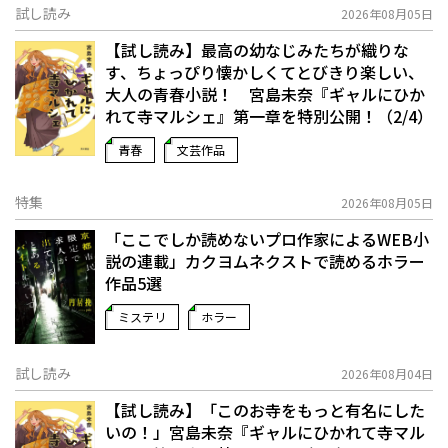
試し読み
2026年08月05日
【試し読み】最高の幼なじみたちが織りな
す、ちょっぴり懐かしくてとびきり楽しい、
大人の青春小説！ 宮島未奈『ギャルにひか
れて寺マルシェ』第一章を特別公開！（2/4）
青春
文芸作品
特集
2026年08月05日
「ここでしか読めないプロ作家によるWEB小
説の連載」――カクヨムネクストで読めるホラー
作品5選
ミステリ
ホラー
試し読み
2026年08月04日
【試し読み】「このお寺をもっと有名にした
いの！」宮島未奈『ギャルにひかれて寺マル