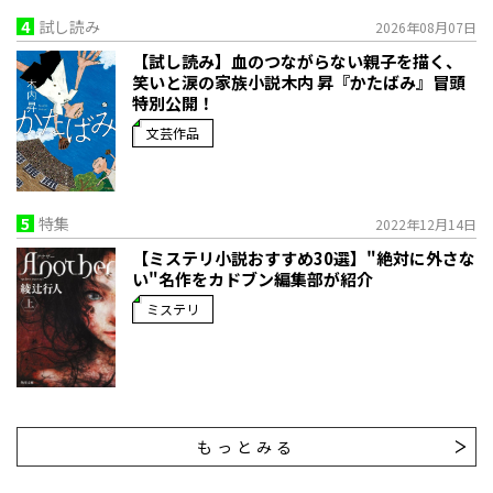
4
試し読み
2026年08月07日
【試し読み】血のつながらない親子を描く、
笑いと涙の家族小説――木内 昇『かたばみ』冒頭
特別公開！
文芸作品
5
特集
2022年12月14日
【ミステリ小説おすすめ30選】"絶対に外さな
い"名作をカドブン編集部が紹介
ミステリ
もっとみる