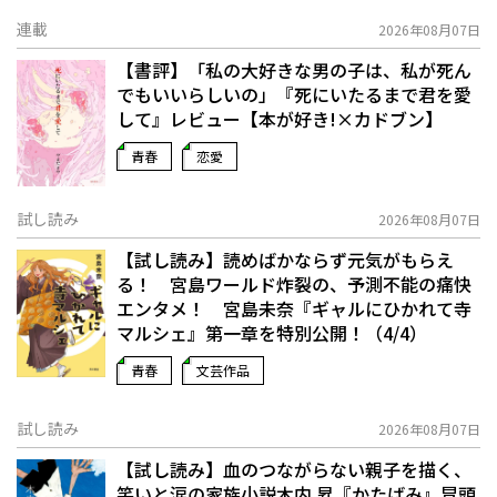
連載
2026年08月07日
【書評】「私の大好きな男の子は、私が死ん
でもいいらしいの」――『死にいたるまで君を愛
して』レビュー【本が好き!×カドブン】
青春
恋愛
試し読み
2026年08月07日
【試し読み】読めばかならず元気がもらえ
る！ 宮島ワールド炸裂の、予測不能の痛快
エンタメ！ 宮島未奈『ギャルにひかれて寺
マルシェ』第一章を特別公開！（4/4）
青春
文芸作品
試し読み
2026年08月07日
【試し読み】血のつながらない親子を描く、
笑いと涙の家族小説――木内 昇『かたばみ』冒頭