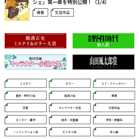
シェ』第一章を特別公開！（1/4）
青春
文芸作品
ミステリ
ホラー
ＳＦ・ファンタジー
歴史・時代小説
経済小説
青春
恋愛
キャラクター文芸
文芸作品
エッセイ・雑学
絵本・児童書
学術・教養系
ノンフィクション系
ビジネス系
怪と幽