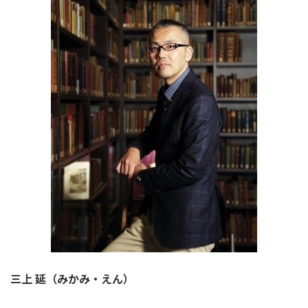
三上 延（みかみ・えん）