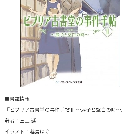
■書誌情報
『ビブリア古書堂の事件手帖Ⅱ ～扉子と空白の時～』
著者：三上 延
イラスト：越島はぐ