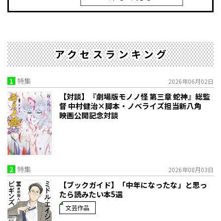
アクセスランキング
1
特集
2026年06月02日
【対談】『劇場版モノノ怪 第三章 蛇神』総監
督 中村健治×脚本・ノベライズ担当新八角
映画公開記念対談
2
特集
2026年08月03日
【ブックガイド】「中年になったな」と思っ
たら読みたい本5選
文芸作品