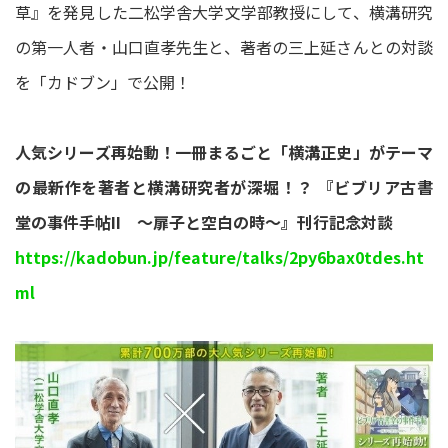
草』を発見した二松学舎大学文学部教授にして、横溝研究
の第一人者・山口直孝先生と、著者の三上延さんとの対談
を「カドブン」で公開！
人気シリーズ再始動！一冊まるごと「横溝正史」がテーマ
の最新作を著者と横溝研究者が深堀！？ 『ビブリア古書
堂の事件手帖II ～扉子と空白の時～』刊行記念対談
https://kadobun.jp/feature/talks/2py6bax0tdes.ht
ml