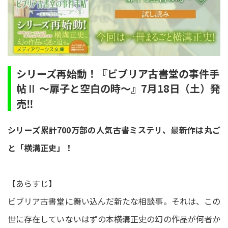
シリーズ再始動！『ビブリア古書堂の事件手
帖Ⅱ ～扉子と空白の時～』7月18日（土）発
売‼
シリーズ累計700万部の人気古書ミステリ、最新作は丸ご
と「横溝正史」！
【あらすじ】
ビブリア古書堂に舞い込んだ新たな相談事。それは、この
世に存在していないはずの本――横溝正史の幻の作品が何者か