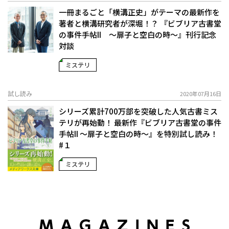
一冊まるごと「横溝正史」がテーマの最新作を
著者と横溝研究者が深堀！？ 『ビブリア古書堂
の事件手帖II ～扉子と空白の時～』刊行記念
対談
ミステリ
試し読み
2020年07月16日
シリーズ累計700万部を突破した人気古書ミス
テリが再始動！ 最新作『ビブリア古書堂の事件
手帖II ～扉子と空白の時～』を特別試し読み！
#１
ミステリ