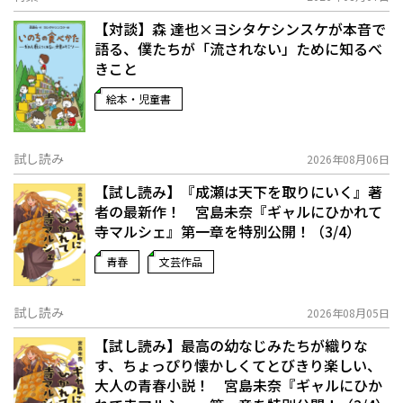
【対談】森 達也×ヨシタケシンスケが本音で
語る、僕たちが「流されない」ために知るべ
きこと
絵本・児童書
試し読み
2026年08月06日
【試し読み】『成瀬は天下を取りにいく』著
者の最新作！ 宮島未奈『ギャルにひかれて
寺マルシェ』第一章を特別公開！（3/4）
青春
文芸作品
試し読み
2026年08月05日
【試し読み】最高の幼なじみたちが織りな
す、ちょっぴり懐かしくてとびきり楽しい、
大人の青春小説！ 宮島未奈『ギャルにひか