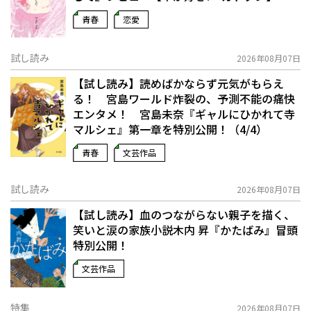
青春
恋愛
試し読み
2026年08月07日
【試し読み】読めばかならず元気がもらえ
る！ 宮島ワールド炸裂の、予測不能の痛快
エンタメ！ 宮島未奈『ギャルにひかれて寺
マルシェ』第一章を特別公開！（4/4）
青春
文芸作品
試し読み
2026年08月07日
【試し読み】血のつながらない親子を描く、
笑いと涙の家族小説――木内 昇『かたばみ』冒頭
特別公開！
文芸作品
特集
2026年08月07日