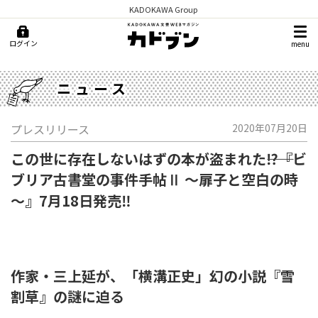
KADOKAWA Group
ログイン
menu
ニュース
プレスリリース
2020年07月20日
この世に存在しないはずの本が盗まれた――⁉『ビ
ブリア古書堂の事件手帖Ⅱ ～扉子と空白の時
～』7月18日発売‼
作家・三上延が、「横溝正史」幻の小説『雪
割草』の謎に迫る