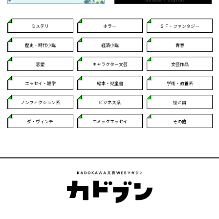
ミステリ
ホラー
ＳＦ・ファンタジー
歴史・時代小説
経済小説
青春
恋愛
キャラクター文芸
文芸作品
エッセイ・雑学
絵本・児童書
学術・教養系
ノンフィクション系
ビジネス系
怪と幽
ダ・ヴィンチ
コミックエッセイ
その他