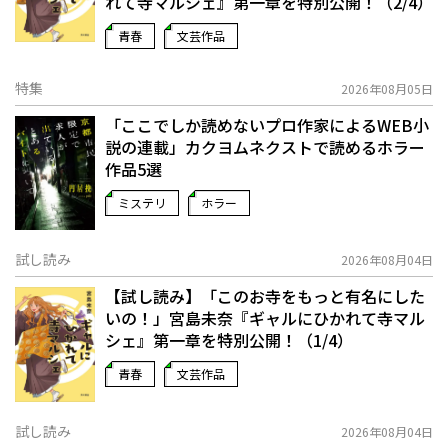
れて寺マルシェ』第一章を特別公開！（2/4）
青春
文芸作品
特集
2026年08月05日
「ここでしか読めないプロ作家によるWEB小
説の連載」――カクヨムネクストで読めるホラー
作品5選
ミステリ
ホラー
試し読み
2026年08月04日
【試し読み】「このお寺をもっと有名にした
いの！」宮島未奈『ギャルにひかれて寺マル
シェ』第一章を特別公開！（1/4）
青春
文芸作品
試し読み
2026年08月04日