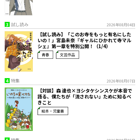
3
試し読み
2026年08月04日
【試し読み】「このお寺をもっと有名にした
いの！」宮島未奈『ギャルにひかれて寺マル
シェ』第一章を特別公開！（1/4）
青春
文芸作品
4
特集
2026年08月07日
【対談】森 達也×ヨシタケシンスケが本音で
語る、僕たちが「流されない」ために知るべ
きこと
絵本・児童書
5
特集