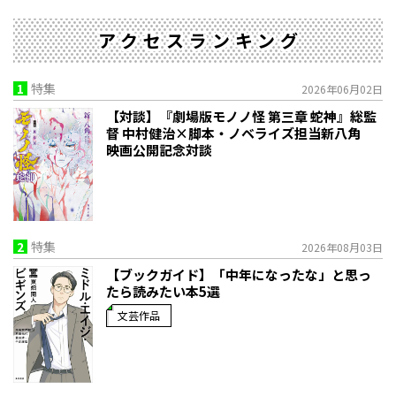
アクセスランキング
1
特集
2026年06月02日
【対談】『劇場版モノノ怪 第三章 蛇神』総監
督 中村健治×脚本・ノベライズ担当新八角
映画公開記念対談
2
特集
2026年08月03日
【ブックガイド】「中年になったな」と思っ
たら読みたい本5選
文芸作品