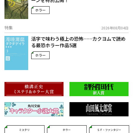
ホラー
特集
2026年08月04日
活字で味わう極上の恐怖……カクヨムで読め
る最恐ホラー作品5選
ホラー
ミステリ
ホラー
ＳＦ・ファンタジー