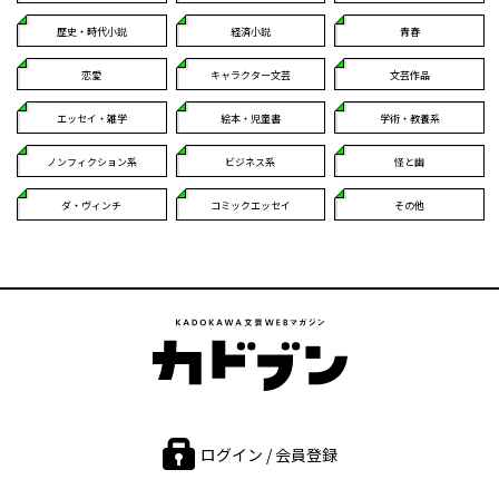
歴史・時代小説
経済小説
青春
恋愛
キャラクター文芸
文芸作品
エッセイ・雑学
絵本・児童書
学術・教養系
ノンフィクション系
ビジネス系
怪と幽
ダ・ヴィンチ
コミックエッセイ
その他
ログイン / 会員登録