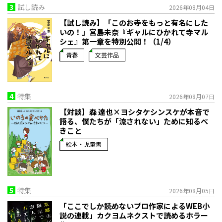
3
試し読み
2026年08月04日
【試し読み】「このお寺をもっと有名にした
いの！」宮島未奈『ギャルにひかれて寺マル
シェ』第一章を特別公開！（1/4）
青春
文芸作品
4
特集
2026年08月07日
【対談】森 達也×ヨシタケシンスケが本音で
語る、僕たちが「流されない」ために知るべ
きこと
絵本・児童書
5
特集
2026年08月05日
「ここでしか読めないプロ作家によるWEB小
説の連載」――カクヨムネクストで読めるホラー