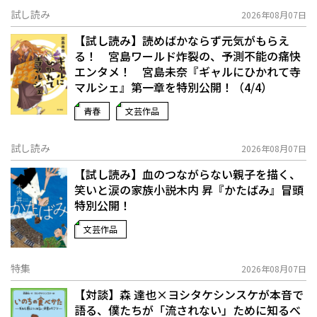
試し読み
2026年08月07日
【試し読み】読めばかならず元気がもらえ
る！ 宮島ワールド炸裂の、予測不能の痛快
エンタメ！ 宮島未奈『ギャルにひかれて寺
マルシェ』第一章を特別公開！（4/4）
青春
文芸作品
試し読み
2026年08月07日
【試し読み】血のつながらない親子を描く、
笑いと涙の家族小説――木内 昇『かたばみ』冒頭
特別公開！
文芸作品
特集
2026年08月07日
【対談】森 達也×ヨシタケシンスケが本音で
語る、僕たちが「流されない」ために知るべ