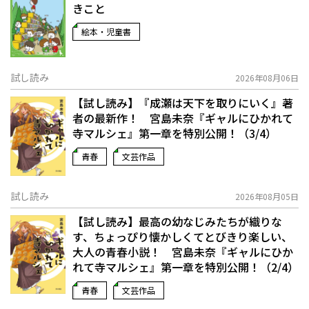
きこと
絵本・児童書
試し読み
2026年08月06日
【試し読み】『成瀬は天下を取りにいく』著
者の最新作！ 宮島未奈『ギャルにひかれて
寺マルシェ』第一章を特別公開！（3/4）
青春
文芸作品
試し読み
2026年08月05日
【試し読み】最高の幼なじみたちが織りな
す、ちょっぴり懐かしくてとびきり楽しい、
大人の青春小説！ 宮島未奈『ギャルにひか
れて寺マルシェ』第一章を特別公開！（2/4）
青春
文芸作品