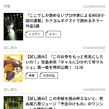
特集
2026年08月05日
「ここでしか読めないプロ作家によるWEB小
説の連載」――カクヨムネクストで読めるホラー
作品5選
ミステリ
ホラー
試し読み
2026年08月04日
【試し読み】「このお寺をもっと有名にした
いの！」宮島未奈『ギャルにひかれて寺マル
シェ』第一章を特別公開！（1/4）
青春
文芸作品
試し読み
2026年08月04日
【試し読み】この手紙を読み終えないと、死
ぬ――尾八原ジュージ『予言のけもの』のワンシ
ーンを特別公開！