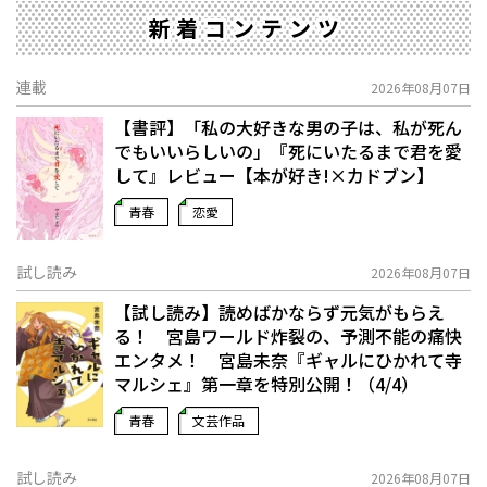
新着コンテンツ
連載
2026年08月07日
【書評】「私の大好きな男の子は、私が死ん
でもいいらしいの」――『死にいたるまで君を愛
して』レビュー【本が好き!×カドブン】
青春
恋愛
試し読み
2026年08月07日
【試し読み】読めばかならず元気がもらえ
る！ 宮島ワールド炸裂の、予測不能の痛快
エンタメ！ 宮島未奈『ギャルにひかれて寺
マルシェ』第一章を特別公開！（4/4）
青春
文芸作品
試し読み
2026年08月07日