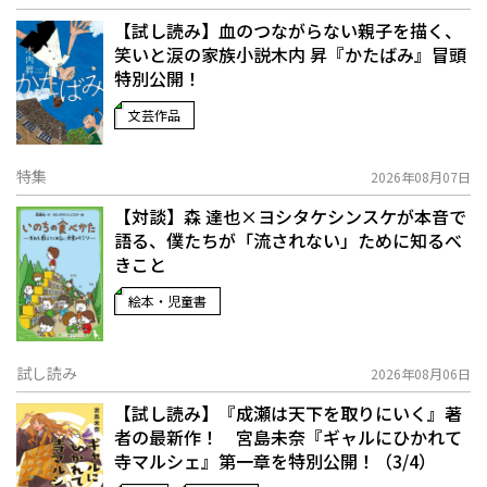
【試し読み】血のつながらない親子を描く、
笑いと涙の家族小説――木内 昇『かたばみ』冒頭
特別公開！
文芸作品
特集
2026年08月07日
【対談】森 達也×ヨシタケシンスケが本音で
語る、僕たちが「流されない」ために知るべ
きこと
絵本・児童書
試し読み
2026年08月06日
【試し読み】『成瀬は天下を取りにいく』著
者の最新作！ 宮島未奈『ギャルにひかれて
寺マルシェ』第一章を特別公開！（3/4）