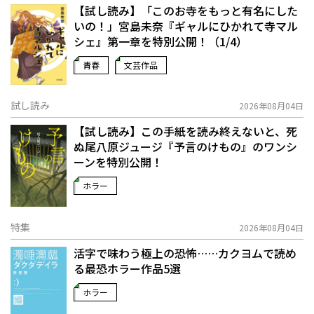
【試し読み】「このお寺をもっと有名にした
いの！」宮島未奈『ギャルにひかれて寺マル
シェ』第一章を特別公開！（1/4）
青春
文芸作品
試し読み
2026年08月04日
【試し読み】この手紙を読み終えないと、死
ぬ――尾八原ジュージ『予言のけもの』のワンシ
ーンを特別公開！
ホラー
特集
2026年08月04日
活字で味わう極上の恐怖……カクヨムで読め
る最恐ホラー作品5選
ホラー