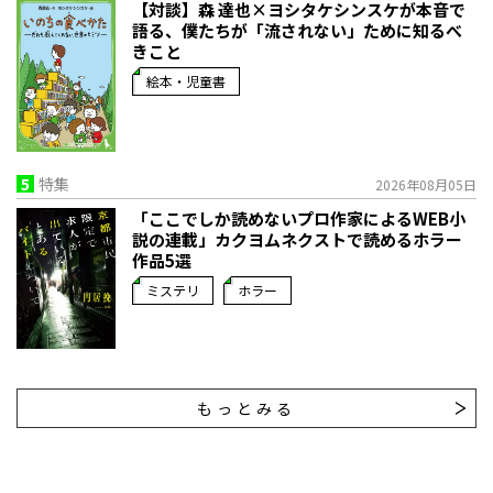
【対談】森 達也×ヨシタケシンスケが本音で
語る、僕たちが「流されない」ために知るべ
きこと
絵本・児童書
5
特集
2026年08月05日
「ここでしか読めないプロ作家によるWEB小
説の連載」――カクヨムネクストで読めるホラー
作品5選
ミステリ
ホラー
もっとみる