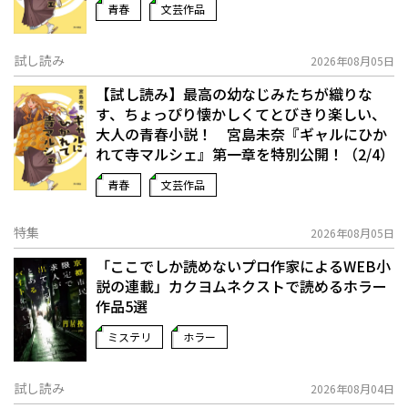
青春
文芸作品
試し読み
2026年08月05日
【試し読み】最高の幼なじみたちが織りな
す、ちょっぴり懐かしくてとびきり楽しい、
大人の青春小説！ 宮島未奈『ギャルにひか
れて寺マルシェ』第一章を特別公開！（2/4）
青春
文芸作品
特集
2026年08月05日
「ここでしか読めないプロ作家によるWEB小
説の連載」――カクヨムネクストで読めるホラー
作品5選
ミステリ
ホラー
試し読み
2026年08月04日