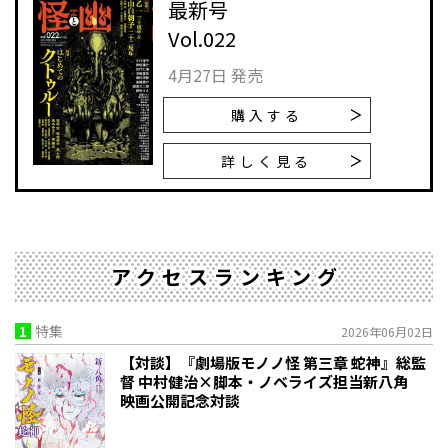
最新号
Vol.022
4月27日 発売
購入する
詳しく見る
アクセスランキング
1
特集
2026年06月02日
【対談】『劇場版モノノ怪 第三章 蛇神』総監
督 中村健治×脚本・ノベライズ担当新八角
映画公開記念対談