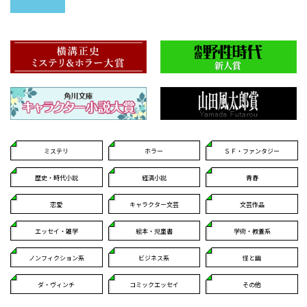
ミステリ
ホラー
ＳＦ・ファンタジー
歴史・時代小説
経済小説
青春
恋愛
キャラクター文芸
文芸作品
エッセイ・雑学
絵本・児童書
学術・教養系
ノンフィクション系
ビジネス系
怪と幽
ダ・ヴィンチ
コミックエッセイ
その他