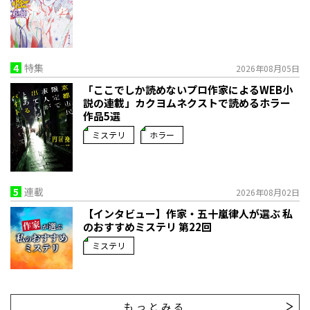
4
特集
2026年08月05日
「ここでしか読めないプロ作家によるWEB小
説の連載」――カクヨムネクストで読めるホラー
作品5選
ミステリ
ホラー
5
連載
2026年08月02日
【インタビュー】作家・五十嵐律人が選ぶ 私
のおすすめミステリ 第22回
ミステリ
もっとみる