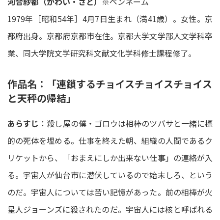
河合紗都（かわい・さと）
※ペンネーム
1979年［昭和54年］4月7日生まれ（満41歳）。女性。京
都府出身。京都府京都市在住。京都大学文学部人文学科卒
業、同大学院文学研究科文献文化学科修士課程修了。
作品名：「連鎖するチョイスチョイスチョイス
と天秤の帰結」
あらすじ
：殺し屋の僕・ゴロウは相棒のツバサと一緒に標
的の死体を埋める。仕事を終えた朝、組織の人間であるク
リケットから、「おまえにしか出来ない仕事」の連絡が入
る。宇宙人が仙台市に潜伏しているので始末しろ、という
のだ。宇宙人については苦い記憶があった。前の相棒が火
星人ジョーンズに殺されたのだ。宇宙人には核と呼ばれる