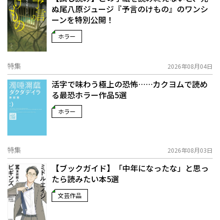
ぬ――尾八原ジュージ『予言のけもの』のワンシ
ーンを特別公開！
ホラー
特集
2026年08月04日
活字で味わう極上の恐怖……カクヨムで読め
る最恐ホラー作品5選
ホラー
特集
2026年08月03日
【ブックガイド】「中年になったな」と思っ
たら読みたい本5選
文芸作品