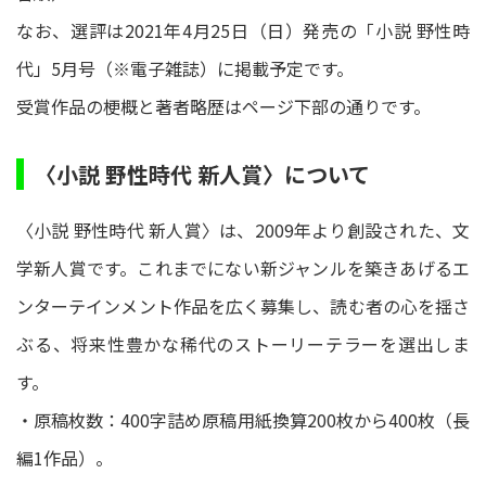
なお、選評は2021年4⽉25⽇（日）発売の「⼩説 野性時
代」5⽉号（※電子雑誌）に掲載予定です。
受賞作品の梗概と著者略歴はページ下部の通りです。
〈⼩説 野性時代 新⼈賞〉について
〈⼩説 野性時代 新⼈賞〉は、2009年より創設された、⽂
学新⼈賞です。これまでにない新ジャンルを築きあげるエ
ンターテインメント作品を広く募集し、読む者の⼼を揺さ
ぶる、将来性豊かな稀代のストーリーテラーを選出しま
す。
・原稿枚数：400字詰め原稿⽤紙換算200枚から400枚（⻑
編1作品）。