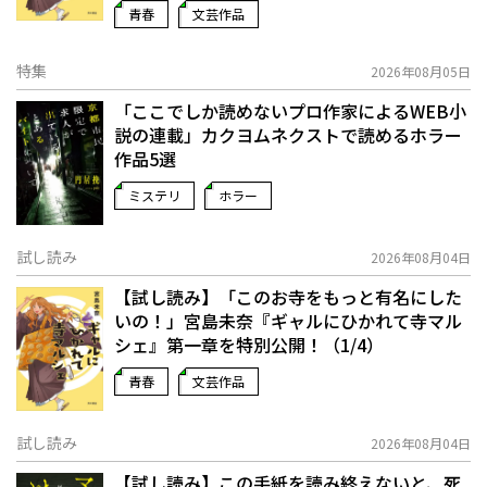
青春
文芸作品
特集
2026年08月05日
「ここでしか読めないプロ作家によるWEB小
説の連載」――カクヨムネクストで読めるホラー
作品5選
ミステリ
ホラー
試し読み
2026年08月04日
【試し読み】「このお寺をもっと有名にした
いの！」宮島未奈『ギャルにひかれて寺マル
シェ』第一章を特別公開！（1/4）
青春
文芸作品
試し読み
2026年08月04日
【試し読み】この手紙を読み終えないと、死