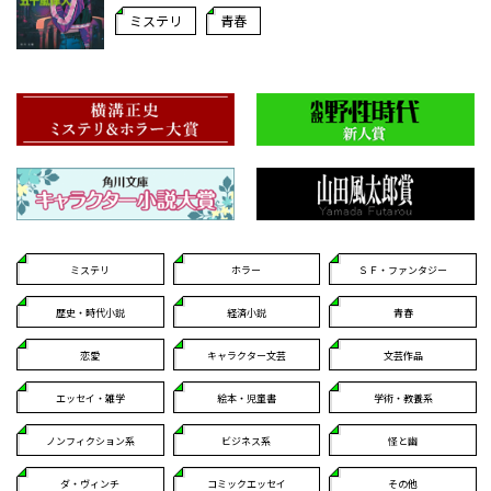
ミステリ
青春
ミステリ
ホラー
ＳＦ・ファンタジー
歴史・時代小説
経済小説
青春
恋愛
キャラクター文芸
文芸作品
エッセイ・雑学
絵本・児童書
学術・教養系
ノンフィクション系
ビジネス系
怪と幽
ダ・ヴィンチ
コミックエッセイ
その他