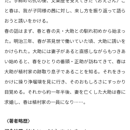
た。手締めの式の後、文楽座を支えてきた〈おえさん〉こ
と春は、我が子同様の茜に対し、来し方を振り返って語ら
おうと誘いをかける。
春の話はまず、春と春の夫・大助との馴れ初めから始まっ
た。明治三年、春が茶見世で働いていた頃、大助に誘いを
かけられた。大助には妻子があると直感しながらもつきあ
い始めると、春をひとりの番頭・正助が訪ねてきて、春は
大助が植村家の跡取り息子であることを知る。それをきっ
かけに操り浄瑠璃を見に行き、そのおもしろさにすっかり
目覚める。それから約一年半後、妻を亡くした大助は春に
求婚し、春は植村家の一員になり……。
〈著者略歴〉