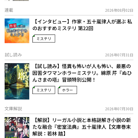
連載
2026年08月02日
【インタビュー】作家・五十嵐律人が選ぶ 私
のおすすめミステリ 第22回
ミステリ
試し読み
2026年07月31日
【試し読み】怪異も怖いが人も怖い、最悪の
因習タワマンホラーミステリ。綿原 芹『ぬひ
んさまの塔』冒頭特別公開！
ミステリ
ホラー
文庫解説
2026年07月30日
【解説】リーガル小説と本格謎解き小説の新
たな融合――『密室法典』五十嵐律人【文庫巻末
解説：若林 踏】