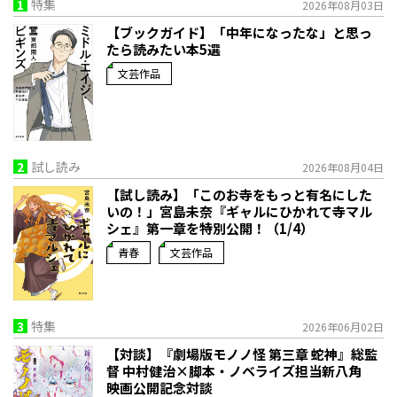
1
特集
2026年08月03日
【ブックガイド】「中年になったな」と思っ
たら読みたい本5選
文芸作品
2
試し読み
2026年08月04日
【試し読み】「このお寺をもっと有名にした
いの！」宮島未奈『ギャルにひかれて寺マル
シェ』第一章を特別公開！（1/4）
青春
文芸作品
3
特集
2026年06月02日
【対談】『劇場版モノノ怪 第三章 蛇神』総監
督 中村健治×脚本・ノベライズ担当新八角
映画公開記念対談