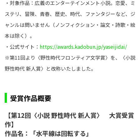
・対象作品：広義のエンターテインメント⼩説。恋愛、ミ
ステリ、冒険、⻘春、歴史、時代、ファンタジーなど、ジ
ャンルは問いません（ノンフィクション・論⽂・詩歌・絵
本は除く）。
・公式サイト：
https://awards.kadobun.jp/yaseijidai/
※第11回より〈野性時代フロンティア⽂学賞〉を、〈⼩説
野性時代 新⼈賞〉と改称いたしました。
受賞作品概要
【第12回〈小説 野性時代 新人賞〉 大賞受賞
作】
作品名：「水平線は回転する」