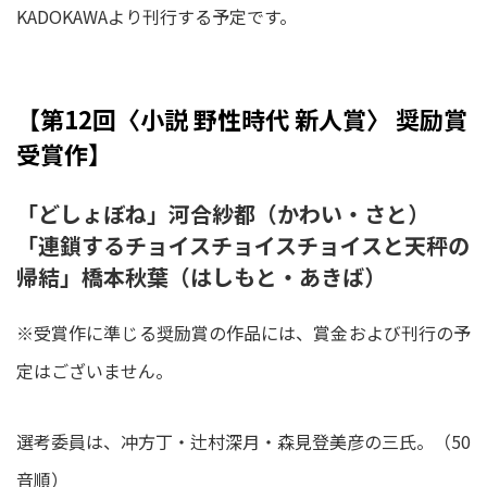
KADOKAWAより刊⾏する予定です。
【第12回〈⼩説 野性時代 新⼈賞〉 奨励賞
受賞作】
「どしょぼね」河合紗都（かわい・さと）
「連鎖するチョイスチョイスチョイスと天秤の
帰結」橋本秋葉（はしもと・あきば）
※受賞作に準じる奨励賞の作品には、賞⾦および刊⾏の予
定はございません。
選考委員は、冲⽅丁・辻村深⽉・森⾒登美彦の三⽒。（50
⾳順）