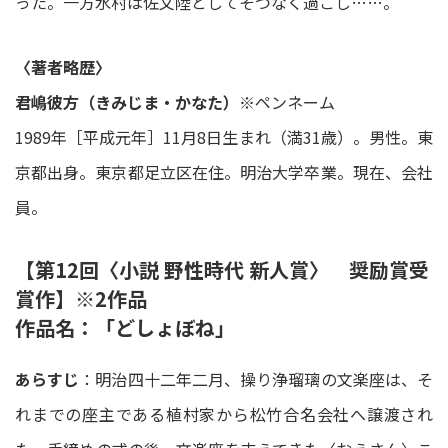
った。一方水村は佐文陸としてそつなく過ごし……。
〈著者略歴〉
君嶋彼方（きみじま・かなた）
※ペンネーム
1989年［平成元年］11月8日生まれ（満31歳）。男性。東
京都出身。東京都足立区在住。明治大学卒業。現在、会社
員。
【第12回〈小説 野性時代 新人賞〉 奨励賞受
賞作】※2作品
作品名：「どしょぼね」
あらすじ
：明治四十二年二月、操り浄瑠璃の文楽座は、そ
れまでの座主である植村家から松竹合名会社へ譲渡され