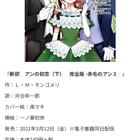
『新訳 アンの初恋（下） 完全版 -赤毛のアン３‐』
作：Ｌ・Ｍ・モンゴメリ
訳：河合祥一郎
カバー絵：南マキ
挿絵：一ノ瀬初奈
発売：2021年3月12日（金）※電子書籍同日配信
定価：本体740円＋税