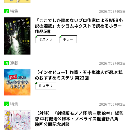
3
特集
2026年08月05日
「ここでしか読めないプロ作家によるWEB小
説の連載」――カクヨムネクストで読めるホラー
作品5選
ミステリ
ホラー
4
連載
2026年08月02日
【インタビュー】作家・五十嵐律人が選ぶ 私
のおすすめミステリ 第22回
ミステリ
5
特集
2026年06月02日
【対談】『劇場版モノノ怪 第三章 蛇神』総監
督 中村健治×脚本・ノベライズ担当新八角
映画公開記念対談