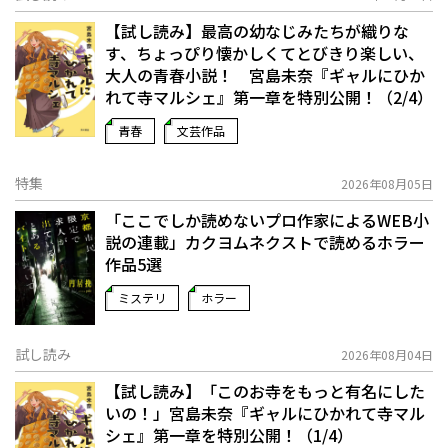
【試し読み】最高の幼なじみたちが織りな
す、ちょっぴり懐かしくてとびきり楽しい、
大人の青春小説！ 宮島未奈『ギャルにひか
れて寺マルシェ』第一章を特別公開！（2/4）
青春
文芸作品
特集
2026年08月05日
「ここでしか読めないプロ作家によるWEB小
説の連載」――カクヨムネクストで読めるホラー
作品5選
ミステリ
ホラー
試し読み
2026年08月04日
【試し読み】「このお寺をもっと有名にした
いの！」宮島未奈『ギャルにひかれて寺マル
シェ』第一章を特別公開！（1/4）