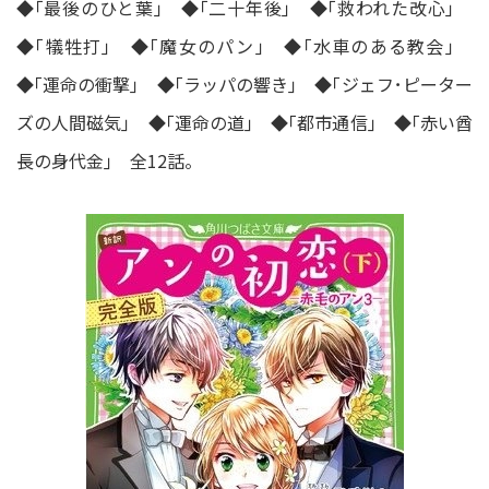
◆｢最後のひと葉｣ ◆｢二十年後｣ ◆｢救われた改心｣
◆｢犠牲打｣ ◆｢魔女のパン｣ ◆｢水車のある教会｣
◆｢運命の衝撃｣ ◆｢ラッパの響き｣ ◆｢ジェフ･ピーター
ズの人間磁気｣ ◆｢運命の道｣ ◆｢都市通信｣ ◆｢赤い酋
長の身代金｣ 全12話。