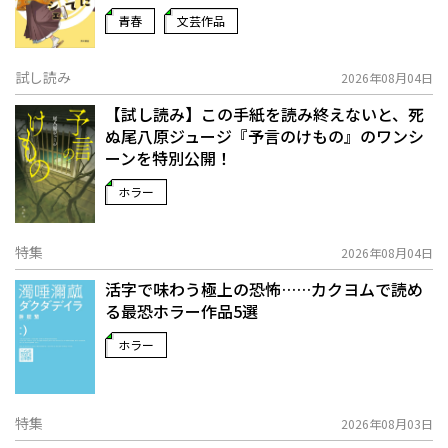
青春
文芸作品
試し読み
2026年08月04日
【試し読み】この手紙を読み終えないと、死
ぬ――尾八原ジュージ『予言のけもの』のワンシ
ーンを特別公開！
ホラー
特集
2026年08月04日
活字で味わう極上の恐怖……カクヨムで読め
る最恐ホラー作品5選
ホラー
特集
2026年08月03日