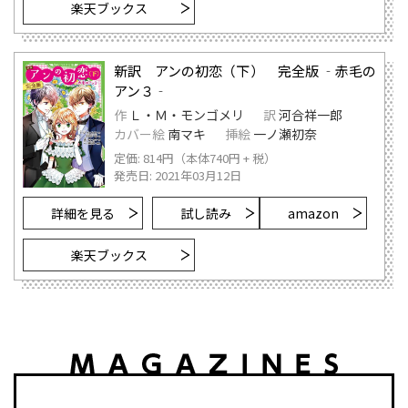
楽天ブックス
新訳 アンの初恋（下） 完全版 ‐赤毛の
アン３‐
作
Ｌ・Ｍ・モンゴメリ
訳
河合祥一郎
カバー絵
南マキ
挿絵
一ノ瀬初奈
定価: 814円（本体740円 + 税）
発売日: 2021年03月12日
詳細を見る
試し読み
amazon
楽天ブックス