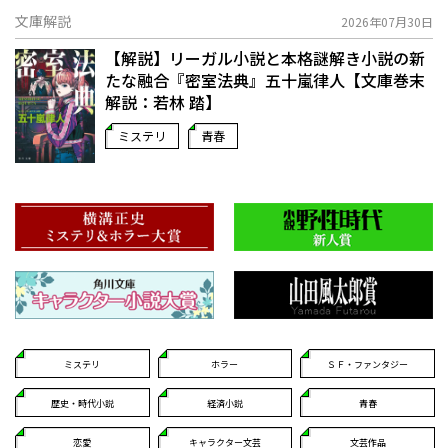
文庫解説
2026年07月30日
【解説】リーガル小説と本格謎解き小説の新
たな融合――『密室法典』五十嵐律人【文庫巻末
解説：若林 踏】
ミステリ
青春
ミステリ
ホラー
ＳＦ・ファンタジー
歴史・時代小説
経済小説
青春
恋愛
キャラクター文芸
文芸作品