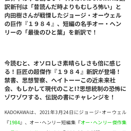
訳新刊は「昔読んだ時よりもむしろ怖い」と
内田樹さんが戦慄したジョージ・オーウェル
の巨作『１９８４』、短編の名手オー・ヘン
リーの「最後のひと葉」を新訳で！
今読むと、オソロしさ素晴らしさも倍に感じ
る！巨匠の超傑作『１９８４』新訳が登場！
禁書、思想警察、ヘイトーーこの近未来社
会、もしかして現代のこと!?思想統制の恐怖に
ゾワゾワする、伝説の書にチャレンジを！
KADOKAWAは、2021年3月24日にジョージ･オーウェル
『
1984
』、オー･ヘンリー短編集『
オー･ヘンリー傑作集