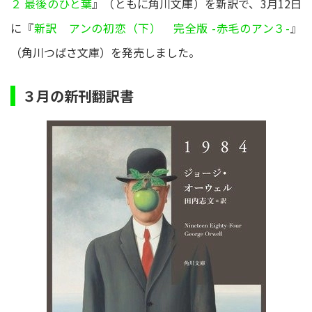
２ 最後のひと葉
』（ともに角川文庫）を新訳で、3月12日
に『
新訳 アンの初恋（下） 完全版 -赤毛のアン３-
』
（角川つばさ文庫）を発売しました。
３月の新刊翻訳書