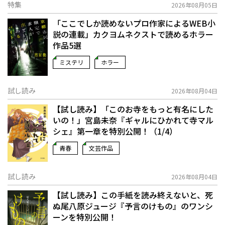
特集
2026年08月05日
「ここでしか読めないプロ作家によるWEB小
説の連載」――カクヨムネクストで読めるホラー
作品5選
ミステリ
ホラー
試し読み
2026年08月04日
【試し読み】「このお寺をもっと有名にした
いの！」宮島未奈『ギャルにひかれて寺マル
シェ』第一章を特別公開！（1/4）
青春
文芸作品
試し読み
2026年08月04日
【試し読み】この手紙を読み終えないと、死
ぬ――尾八原ジュージ『予言のけもの』のワンシ
ーンを特別公開！