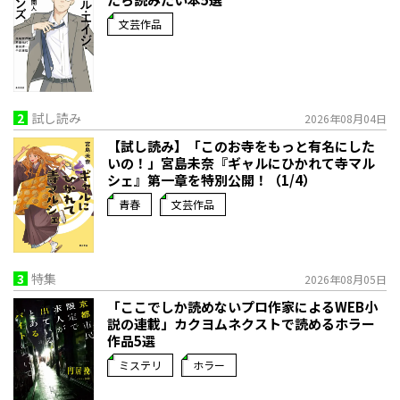
文芸作品
2
試し読み
2026年08月04日
【試し読み】「このお寺をもっと有名にした
いの！」宮島未奈『ギャルにひかれて寺マル
シェ』第一章を特別公開！（1/4）
青春
文芸作品
3
特集
2026年08月05日
「ここでしか読めないプロ作家によるWEB小
説の連載」――カクヨムネクストで読めるホラー
作品5選
ミステリ
ホラー