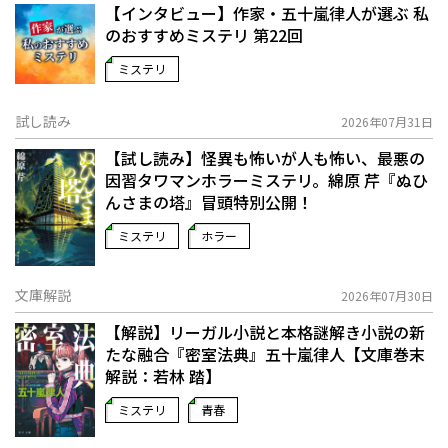
【インタビュー】作家・五十嵐律人が選ぶ 私
のおすすめミステリ 第22回
ミステリ
試し読み
2026年07月31日
【試し読み】怪異も怖いが人も怖い、最悪の
因習タワマンホラーミステリ。綿原 芹『ぬひ
んさまの塔』冒頭特別公開！
ミステリ
ホラー
文庫解説
2026年07月30日
【解説】リーガル小説と本格謎解き小説の新
たな融合――『密室法典』五十嵐律人【文庫巻末
解説：若林 踏】
ミステリ
青春