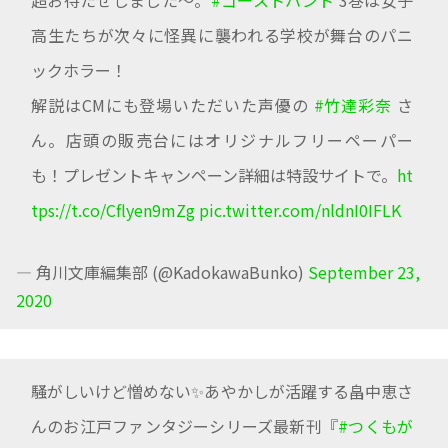
高生たちが次々に怪異に襲われる学校が舞台のパニ
ックホラー！
解説はCMにも登場いただいた声優の
#竹達彩奈
さ
ん。店頭の販売台にはオリジナルフリーペーパー
も！プレゼントキャンペーン詳細は特設サイトで。
ht
tps://t.co/Cflyen9mZg
pic.twitter.com/nldnI0IFLK
— 角川文庫編集部 (@KadokawaBunko)
September 23,
2020
騒がしいけど憎めない✨あやかしが活躍する畠中恵さ
んのお江戸ファンタジーシリーズ最新刊『
#つくもが