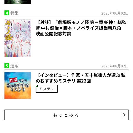
4
特集
2026年06月02日
【対談】『劇場版モノノ怪 第三章 蛇神』総監
督 中村健治×脚本・ノベライズ担当新八角
映画公開記念対談
5
連載
2026年08月02日
【インタビュー】作家・五十嵐律人が選ぶ 私
のおすすめミステリ 第22回
ミステリ
もっとみる