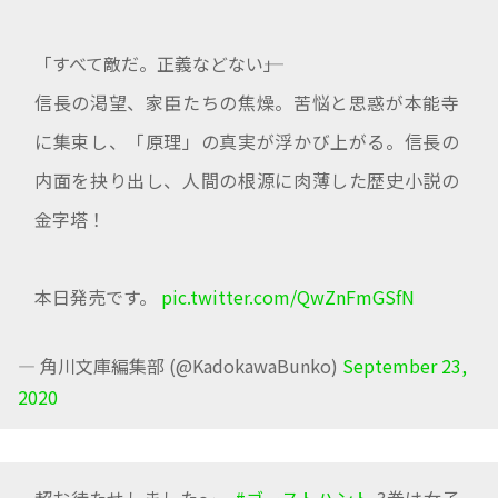
「すべて敵だ。正義などない――」
信長の渇望、家臣たちの焦燥。苦悩と思惑が本能寺
に集束し、「原理」の真実が浮かび上がる。信長の
内面を抉り出し、人間の根源に肉薄した歴史小説の
金字塔！
本日発売です。
pic.twitter.com/QwZnFmGSfN
— 角川文庫編集部 (@KadokawaBunko)
September 23,
2020
超お待たせしました～。
#ゴーストハント
3巻は女子