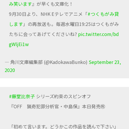
み笑います
』が早くも文庫化！
9月30日より、NHK Eテレでアニメ「
#つくもがみ貸
します
」の再放送も。毎週水曜日19:25はつくもがみ
たちに会ってあげてくださいね?
pic.twitter.com/bd
gWljEi1w
— 角川文庫編集部 (@KadokawaBunko)
September 23,
2020
#藤堂比奈子
シリーズ約束のスピンオフ
『OFF 猟奇犯罪分析官・中島保』本日発売㊗️
「初めて言います。どうかこの作品を読んで下さい」