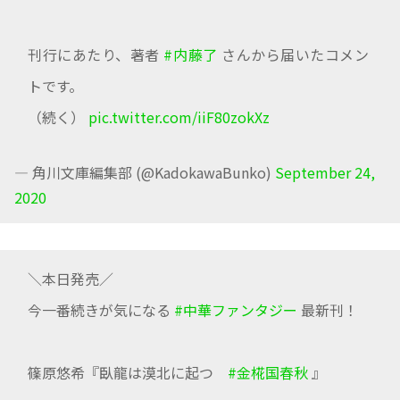
刊行にあたり、著者
#内藤了
さんから届いたコメン
トです。
（続く）
pic.twitter.com/iiF80zokXz
— 角川文庫編集部 (@KadokawaBunko)
September 24,
2020
＼本日発売／
今一番続きが気になる
#中華ファンタジー
最新刊！
篠原悠希『臥龍は漠北に起つ
#金椛国春秋
』