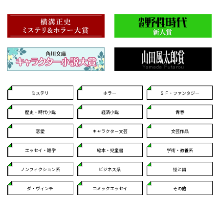
ミステリ
ホラー
ＳＦ・ファンタジー
歴史・時代小説
経済小説
青春
恋愛
キャラクター文芸
文芸作品
エッセイ・雑学
絵本・児童書
学術・教養系
ノンフィクション系
ビジネス系
怪と幽
ダ・ヴィンチ
コミックエッセイ
その他