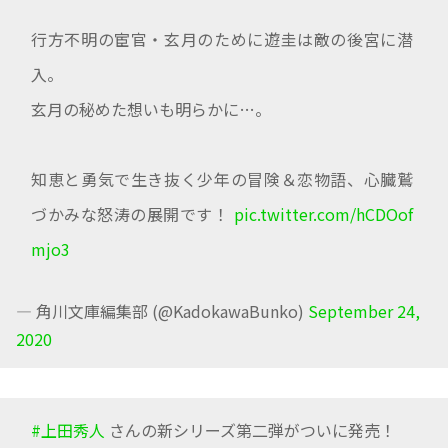
行方不明の宦官・玄月のために遊圭は敵の後宮に潜
入。
玄月の秘めた想いも明らかに…。
知恵と勇気で生き抜く少年の冒険＆恋物語、心臓鷲
づかみな怒涛の展開です！
pic.twitter.com/hCDOof
mjo3
— 角川文庫編集部 (@KadokawaBunko)
September 24,
2020
#上田秀人
さんの新シリーズ第二弾がついに発売！