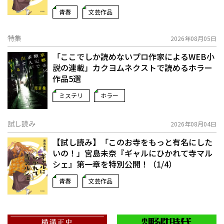
青春
文芸作品
特集
2026年08月05日
「ここでしか読めないプロ作家によるWEB小
説の連載」――カクヨムネクストで読めるホラー
作品5選
ミステリ
ホラー
試し読み
2026年08月04日
【試し読み】「このお寺をもっと有名にした
いの！」宮島未奈『ギャルにひかれて寺マル
シェ』第一章を特別公開！（1/4）
青春
文芸作品