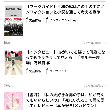
【ブックガイド】平和の鍵はこの手の中に――ノ
ンフィクションと小説を通して考える戦争
文芸作品
ノンフィクション系
特集
2026年08月08日
【インタビュー】 あがいてる姿って何歳にな
ってもキラキラして見える 『ホルモー燦
燦』万城目 学
文芸作品
ダ・ヴィンチ
連載
2026年08月07日
【書評】「私の大好きな男の子は、私が死ん
でもいいらしいの」――『死にいたるまで君を愛
して』レビュー【本が好き!×カドブン】