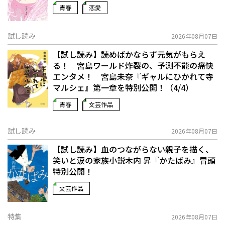
青春
恋愛
試し読み
2026年08月07日
【試し読み】読めばかならず元気がもらえ
る！ 宮島ワールド炸裂の、予測不能の痛快
エンタメ！ 宮島未奈『ギャルにひかれて寺
マルシェ』第一章を特別公開！（4/4）
青春
文芸作品
試し読み
2026年08月07日
【試し読み】血のつながらない親子を描く、
笑いと涙の家族小説――木内 昇『かたばみ』冒頭
特別公開！
文芸作品
特集
2026年08月07日