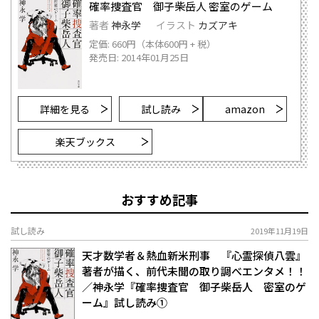
確率捜査官 御子柴岳人 密室のゲーム
著者
神永学
イラスト
カズアキ
定価: 660円（本体600円 + 税）
発売日: 2014年01月25日
詳細を見る
試し読み
amazon
楽天ブックス
おすすめ記事
試し読み
2019年11月19日
天才数学者＆熱血新米刑事 『心霊探偵八雲』
著者が描く、前代未聞の取り調べエンタメ！！
／神永学『確率捜査官 御子柴岳人 密室のゲ
ーム』試し読み①