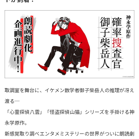
取調室を舞台に、イケメン数学者御子柴岳人の推理が冴え
渡る─
「心霊探偵八雲」「怪盗探偵山猫」シリーズを手掛ける神
永学原作。
新感覚取り調べエンタメミステリーの世界がついに朗読劇