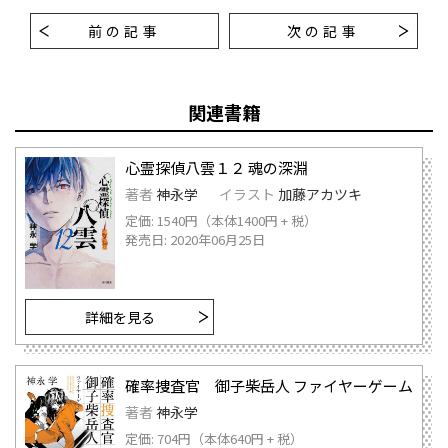
前の記事
次の記事
関連書籍
心霊探偵八雲１２ 魂の深淵
著者
神永学
イラスト
加藤アカツキ
定価: 1540円（本体1400円 + 税）
発売日: 2020年06月25日
詳細を見る
確率捜査官 御子柴岳人 ファイヤーゲーム
著者
神永学
定価: 704円（本体640円 + 税）