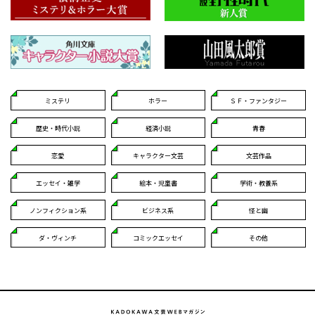
ミステリ
ホラー
ＳＦ・ファンタジー
歴史・時代小説
経済小説
青春
恋愛
キャラクター文芸
文芸作品
エッセイ・雑学
絵本・児童書
学術・教養系
ノンフィクション系
ビジネス系
怪と幽
ダ・ヴィンチ
コミックエッセイ
その他