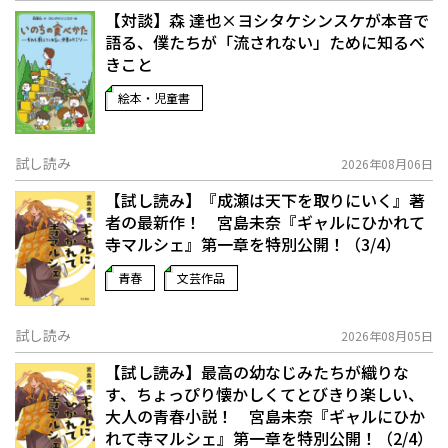
【対談】森 達也×ヨシタケシンスケが本音で
語る、僕たちが「流されない」ために知るべ
きこと
絵本・児童書
試し読み
2026年08月06日
【試し読み】『成瀬は天下を取りにいく』著
者の最新作！ 宮島未奈『ギャルにひかれて
寺マルシェ』第一章を特別公開！（3/4）
青春
文芸作品
試し読み
2026年08月05日
【試し読み】最高の幼なじみたちが織りな
す、ちょっぴり懐かしくてとびきり楽しい、
大人の青春小説！ 宮島未奈『ギャルにひか
れて寺マルシェ』第一章を特別公開！（2/4）