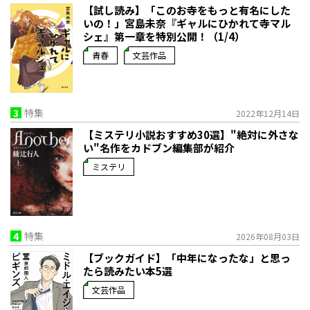
【試し読み】「このお寺をもっと有名にした
いの！」宮島未奈『ギャルにひかれて寺マル
シェ』第一章を特別公開！（1/4）
青春
文芸作品
3
特集
2022年12月14日
【ミステリ小説おすすめ30選】"絶対に外さな
い"名作をカドブン編集部が紹介
ミステリ
4
特集
2026年08月03日
【ブックガイド】「中年になったな」と思っ
たら読みたい本5選
文芸作品