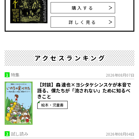
購入する
詳しく見る
アクセスランキング
1
特集
2026年08月07日
【対談】森 達也×ヨシタケシンスケが本音で
語る、僕たちが「流されない」ために知るべ
きこと
絵本・児童書
2
試し読み
2026年08月04日