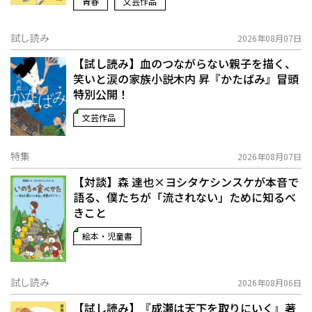
青春
文芸作品
試し読み
2026年08月07日
【試し読み】血のつながらない親子を描く、
笑いと涙の家族小説――木内 昇『かたばみ』冒頭
特別公開！
文芸作品
特集
2026年08月07日
【対談】森 達也×ヨシタケシンスケが本音で
語る、僕たちが「流されない」ために知るべ
きこと
絵本・児童書
試し読み
2026年08月06日
【試し読み】『成瀬は天下を取りにいく』著