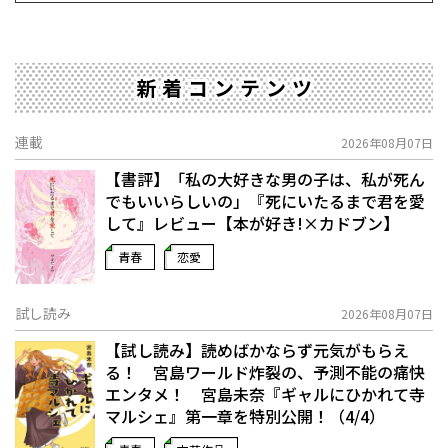
新着コンテンツ
連載
2026年08月07日
【書評】「私の大好きな男の子は、私が死ん
でもいいらしいの」――『死にいたるまで君を愛
して』レビュー【本が好き!×カドブン】
青春
恋愛
試し読み
2026年08月07日
【試し読み】読めばかならず元気がもらえ
る！ 宮島ワールド炸裂の、予測不能の痛快
エンタメ！ 宮島未奈『ギャルにひかれて寺
マルシェ』第一章を特別公開！（4/4）