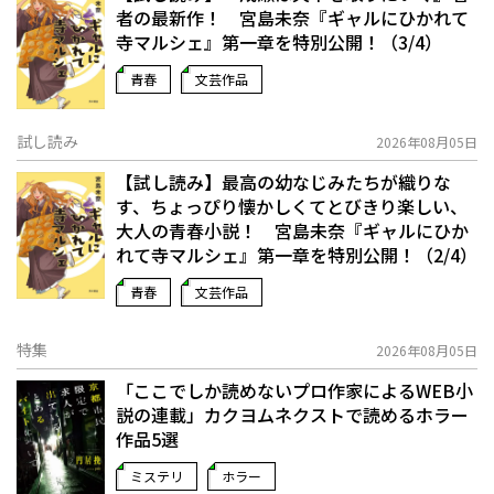
者の最新作！ 宮島未奈『ギャルにひかれて
寺マルシェ』第一章を特別公開！（3/4）
青春
文芸作品
試し読み
2026年08月05日
【試し読み】最高の幼なじみたちが織りな
す、ちょっぴり懐かしくてとびきり楽しい、
大人の青春小説！ 宮島未奈『ギャルにひか
れて寺マルシェ』第一章を特別公開！（2/4）
青春
文芸作品
特集
2026年08月05日
「ここでしか読めないプロ作家によるWEB小
説の連載」――カクヨムネクストで読めるホラー
作品5選
ミステリ
ホラー