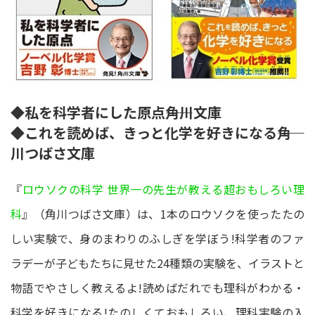
◆私を科学者にした原点――角川文庫
◆これを読めば、きっと化学を好きになる――角
川つばさ文庫
『
ロウソクの科学 世界一の先生が教える超おもしろい理
科
』（角川つばさ文庫）は、1本のロウソクを使ったたの
しい実験で、身のまわりのふしぎを学ぼう!科学者のファ
ラデーが子どもたちに見せた24種類の実験を、イラストと
物語でやさしく教えるよ!読めばだれでも理科がわかる・
科学を好きになる!たのしくておもしろい、理科実験の入