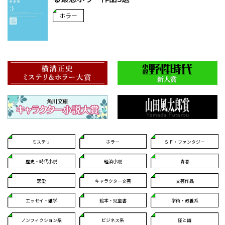
ホラー
ミステリ
ホラー
ＳＦ・ファンタジー
歴史・時代小説
経済小説
青春
恋愛
キャラクター文芸
文芸作品
エッセイ・雑学
絵本・児童書
学術・教養系
ノンフィクション系
ビジネス系
怪と幽