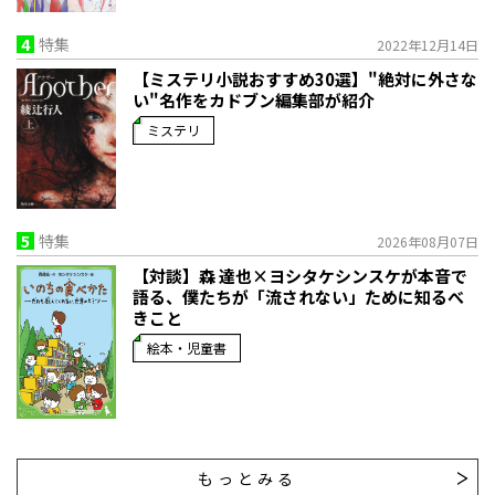
4
特集
2022年12月14日
【ミステリ小説おすすめ30選】"絶対に外さな
い"名作をカドブン編集部が紹介
ミステリ
5
特集
2026年08月07日
【対談】森 達也×ヨシタケシンスケが本音で
語る、僕たちが「流されない」ために知るべ
きこと
絵本・児童書
もっとみる