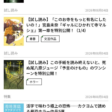
試し読み
2026年08月04日
【試し読み】「このお寺をもっと有名にした
いの！」宮島未奈『ギャルにひかれて寺マル
シェ』第一章を特別公開！（1/4）
青春
文芸作品
試し読み
2026年08月04日
【試し読み】この手紙を読み終えないと、死
ぬ――尾八原ジュージ『予言のけもの』のワンシ
ーンを特別公開！
ホラー
特集
2026年08月04日
活字で味わう極上の恐怖……カクヨムで読め
る最恐ホラー作品5選