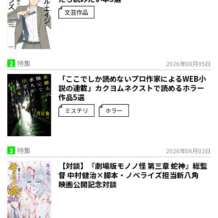
文芸作品
2
特集
2026年08月05日
「ここでしか読めないプロ作家によるWEB小
説の連載」――カクヨムネクストで読めるホラー
作品5選
ミステリ
ホラー
3
特集
2026年06月02日
【対談】『劇場版モノノ怪 第三章 蛇神』総監
督 中村健治×脚本・ノベライズ担当新八角
映画公開記念対談