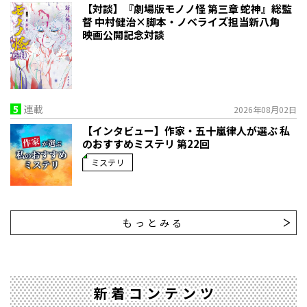
【対談】『劇場版モノノ怪 第三章 蛇神』総監
督 中村健治×脚本・ノベライズ担当新八角
映画公開記念対談
5
連載
2026年08月02日
【インタビュー】作家・五十嵐律人が選ぶ 私
のおすすめミステリ 第22回
ミステリ
もっとみる
新着コンテンツ