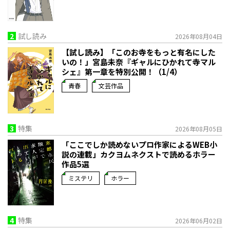
2
試し読み
2026年08月04日
【試し読み】「このお寺をもっと有名にした
いの！」宮島未奈『ギャルにひかれて寺マル
シェ』第一章を特別公開！（1/4）
青春
文芸作品
3
特集
2026年08月05日
「ここでしか読めないプロ作家によるWEB小
説の連載」――カクヨムネクストで読めるホラー
作品5選
ミステリ
ホラー
4
特集
2026年06月02日