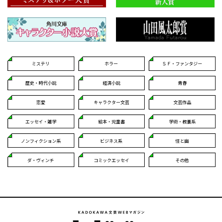
ミステリ
ホラー
ＳＦ・ファンタジー
歴史・時代小説
経済小説
青春
恋愛
キャラクター文芸
文芸作品
エッセイ・雑学
絵本・児童書
学術・教養系
ノンフィクション系
ビジネス系
怪と幽
ダ・ヴィンチ
コミックエッセイ
その他