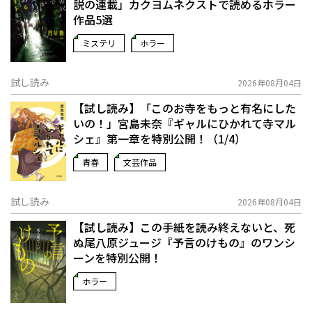
説の連載」――カクヨムネクストで読めるホラー
作品5選
ミステリ
ホラー
試し読み
2026年08月04日
【試し読み】「このお寺をもっと有名にした
いの！」宮島未奈『ギャルにひかれて寺マル
シェ』第一章を特別公開！（1/4）
青春
文芸作品
試し読み
2026年08月04日
【試し読み】この手紙を読み終えないと、死
ぬ――尾八原ジュージ『予言のけもの』のワンシ
ーンを特別公開！
ホラー