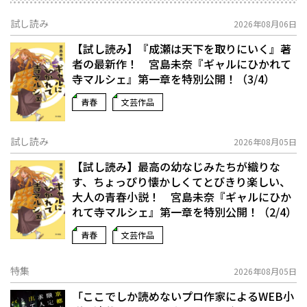
試し読み
2026年08月06日
【試し読み】『成瀬は天下を取りにいく』著
者の最新作！ 宮島未奈『ギャルにひかれて
寺マルシェ』第一章を特別公開！（3/4）
青春
文芸作品
試し読み
2026年08月05日
【試し読み】最高の幼なじみたちが織りな
す、ちょっぴり懐かしくてとびきり楽しい、
大人の青春小説！ 宮島未奈『ギャルにひか
れて寺マルシェ』第一章を特別公開！（2/4）
青春
文芸作品
特集
2026年08月05日
「ここでしか読めないプロ作家によるWEB小