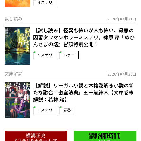
ミステリ
試し読み
2026年07月31日
【試し読み】怪異も怖いが人も怖い、最悪の
因習タワマンホラーミステリ。綿原 芹『ぬひ
んさまの塔』冒頭特別公開！
ミステリ
ホラー
文庫解説
2026年07月30日
【解説】リーガル小説と本格謎解き小説の新
たな融合――『密室法典』五十嵐律人【文庫巻末
解説：若林 踏】
ミステリ
青春