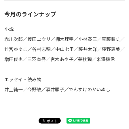
今月のラインナップ
小説
赤川次郎／榎田ユウリ／櫛木理宇／小林泰三／真藤順丈／
竹宮ゆゆこ／谷村志穂／中山七里／藤井太洋／藤野恵美／
増田俊也／三羽省吾／宮木あや子／夢枕獏／米澤穂信
エッセイ・読み物
井上純一／今野敏／酒井順子／でんすけのかいぬし