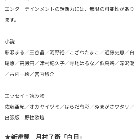
エンターテインメントの想像力には、無限の可能性があり
ます。
小説
彩瀬まる／王谷晶／河野裕／こざわたまこ／近藤史恵／白
尾悠／高殿円／津村記久子／寺地はるな／似鳥鶏／深沢潮
／古内一絵／宮内悠介
エッセイ・読み物
佐藤亜紀／オカヤイヅミ／はらだ有彩／ぬまがさワタリ／
出張版 野性歌壇
★新連載 月村了衛「白日」