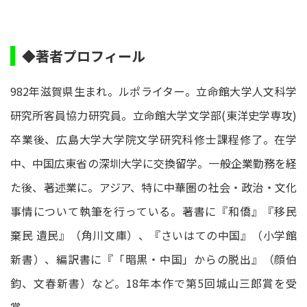
◆著者プロフィール
982年滋賀県生まれ。ルポライター。立命館大学人文科学
研究所客員協力研究員。立命館大学文学部(東洋史学専攻)
卒業後、広島大学大学院文学研究科修士課程修了。在学
中、中国広東省の深圳大学に交換留学。一般企業勤務を経
た後、著述業に。アジア、特に中華圏の社会・政治・文化
事情について執筆を行っている。著書に『和僑』『移民
棄民 遺民』（角川文庫）、『さいはての中国』（小学館
新書）、編訳書に『「暗黒・中国」からの脱出』（顔伯
鈞、文春新書）など。18年本作で第5回城山三郎賞を受