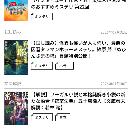
【インタビュー】作家・五十嵐律人が選ぶ 私
のおすすめミステリ 第22回
ミステリ
試し読み
2026年07月31日
【試し読み】怪異も怖いが人も怖い、最悪の
因習タワマンホラーミステリ。綿原 芹『ぬひ
んさまの塔』冒頭特別公開！
ミステリ
ホラー
文庫解説
2026年07月30日
【解説】リーガル小説と本格謎解き小説の新
たな融合――『密室法典』五十嵐律人【文庫巻末
解説：若林 踏】
ミステリ
青春