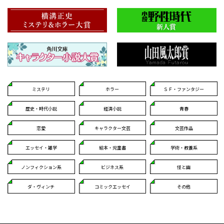
ミステリ
ホラー
ＳＦ・ファンタジー
歴史・時代小説
経済小説
青春
恋愛
キャラクター文芸
文芸作品
エッセイ・雑学
絵本・児童書
学術・教養系
ノンフィクション系
ビジネス系
怪と幽
ダ・ヴィンチ
コミックエッセイ
その他