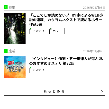
4
特集
2026年08月05日
「ここでしか読めないプロ作家によるWEB小
説の連載」――カクヨムネクストで読めるホラー
作品5選
ミステリ
ホラー
5
連載
2026年08月02日
【インタビュー】作家・五十嵐律人が選ぶ 私
のおすすめミステリ 第22回
ミステリ
もっとみる