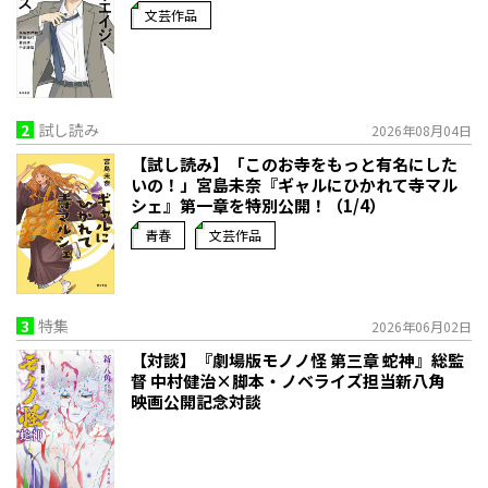
文芸作品
2
試し読み
2026年08月04日
【試し読み】「このお寺をもっと有名にした
いの！」宮島未奈『ギャルにひかれて寺マル
シェ』第一章を特別公開！（1/4）
青春
文芸作品
3
特集
2026年06月02日
【対談】『劇場版モノノ怪 第三章 蛇神』総監
督 中村健治×脚本・ノベライズ担当新八角
映画公開記念対談