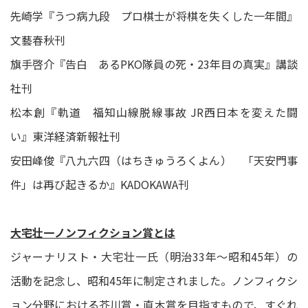
先崎学『うつ病九段 プロ棋士が将棋を失くした一年間』
文藝春秋刊
旗手啓介『告白 あるPKO隊員の死・23年目の真実』講談
社刊
松本創『軌道 福知山線脱線事故 JR西日本を変えた闘
い』東洋経済新報社刊
安田峰俊『八九六四（はちきゅうろくよん） 「天安門事
件」は再び起きるか』KADOKAWA刊
大宅壮一ノンフィクション賞とは
ジャーナリスト・大宅壮一氏（明治33年～昭和45年）の
活動を記念し、昭和45年に制定されました。ノンフィクシ
ョン分野における芥川賞・直木賞を目指すもので、すぐれ