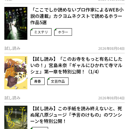
「ここでしか読めないプロ作家によるWEB小
説の連載」――カクヨムネクストで読めるホラー
作品5選
ミステリ
ホラー
試し読み
2026年08月04日
【試し読み】「このお寺をもっと有名にした
いの！」宮島未奈『ギャルにひかれて寺マル
シェ』第一章を特別公開！（1/4）
青春
文芸作品
試し読み
2026年08月04日
【試し読み】この手紙を読み終えないと、死
ぬ――尾八原ジュージ『予言のけもの』のワンシ
ーンを特別公開！