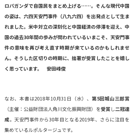
ロパガンダで自国民をまとめ上げる……。そんな現代中国
の姿は、六四天安門事件（八九六四）を出発点として生ま
れました。米中対立の深刻化と中国経済の停滞を迎え、中
国の過去30年間の歩みが問われているいまこそ、天安門事
件の意味を再び考え直す時期が来ているのかもしれませ
ん。そうした区切りの時期に、拙著が受賞したことを嬉し
く思っています。​ ――安田峰俊
なお、本書は2018年10月31日（水）、
第5回城山三郎賞
（主催：公益財団法人角川文化振興財団）を
受賞
し
二冠達
成
。天安門事件から30年目となる2019年、さらに注目を
集めているルポルタージュです。