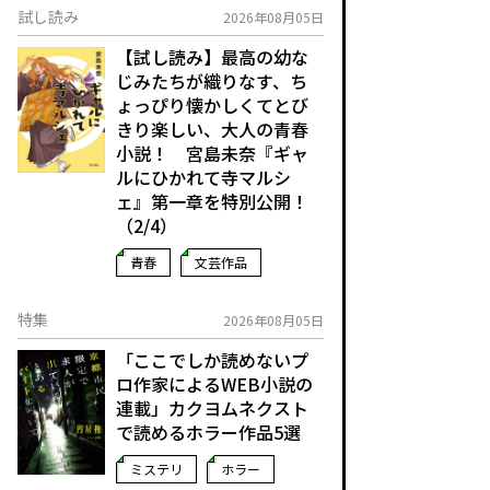
試し読み
2026年08月05日
【試し読み】最高の幼な
じみたちが織りなす、ち
ょっぴり懐かしくてとび
きり楽しい、大人の青春
小説！ 宮島未奈『ギャ
ルにひかれて寺マルシ
ェ』第一章を特別公開！
（2/4）
青春
文芸作品
特集
2026年08月05日
「ここでしか読めないプ
ロ作家によるWEB小説の
連載」――カクヨムネクスト
で読めるホラー作品5選
ミステリ
ホラー