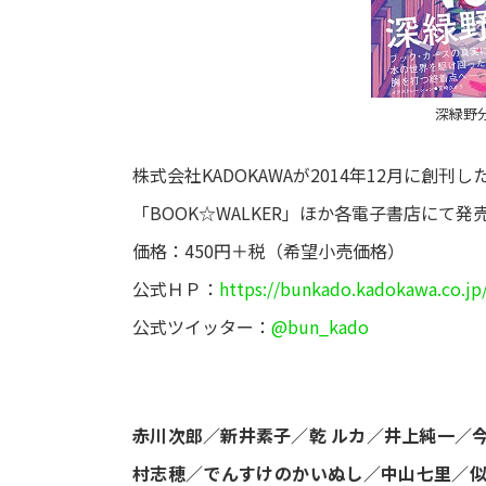
深緑野
株式会社KADOKAWAが2014年12月に創
「BOOK☆WALKER」ほか各電子書店にて
価格：450円＋税（希望小売価格）
公式ＨＰ：
https://bunkado.kadokawa.co.jp
公式ツイッター：
@bun_kado
赤川次郎／新井素子／乾 ルカ／井上純一／
村志穂／でんすけのかいぬし／中山七里／似