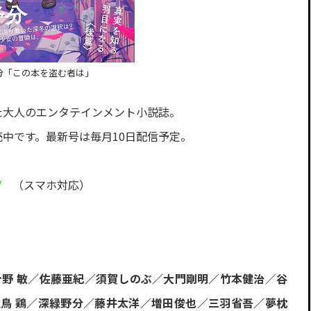
分「この本を盗む者は」
刊した大人のエンタテインメント小説誌。
発売中です。最新号は毎月10日配信予定。
/
（スマホ対応）
今野 敏／佐藤亜紀／須賀しのぶ／大門剛明／竹本健治／谷
鳥 鶏／深緑野分／藤井太洋／増田俊也／三羽省吾／夢枕