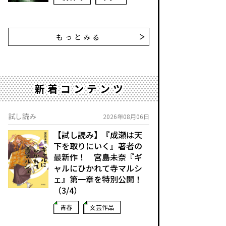
もっとみる
新着コンテンツ
試し読み
2026年08月06日
【試し読み】『成瀬は天
下を取りにいく』著者の
最新作！ 宮島未奈『ギ
ャルにひかれて寺マルシ
ェ』第一章を特別公開！
（3/4）
青春
文芸作品