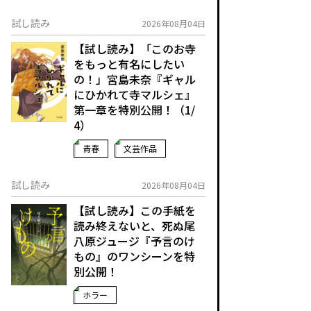
試し読み
2026年08月04日
【試し読み】「このお寺
をもっと有名にしたい
の！」宮島未奈『ギャル
にひかれて寺マルシェ』
第一章を特別公開！（1/
4）
青春
文芸作品
試し読み
2026年08月04日
【試し読み】この手紙を
読み終えないと、死ぬ――尾
八原ジュージ『予言のけ
もの』のワンシーンを特
別公開！
ホラー