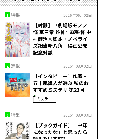
1
特集
2026年06月02日
【対談】『劇場版モノノ
怪 第三章 蛇神』総監督 中
村健治×脚本・ノベライ
ズ担当新八角 映画公開
記念対談
2
連載
2026年08月02日
【インタビュー】作家・
五十嵐律人が選ぶ 私のお
すすめミステリ 第22回
ミステリ
3
特集
2026年08月03日
【ブックガイド】「中年
になったな」と思ったら
読みたい本5選