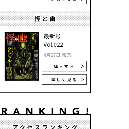
怪と幽
最新号
Vol.022
4月27日 発売
購入する
詳しく見る
アクセスランキング