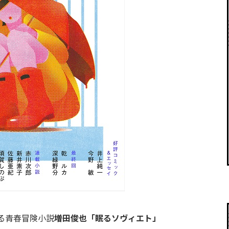
青春冒険小説――
増田俊也「眠るソヴィエト」