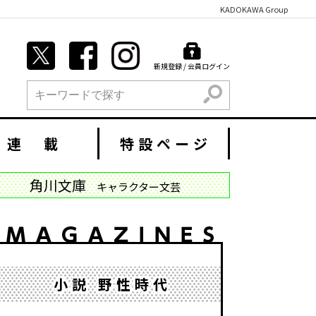
KADOKAWA Group
新規登録 / 会員ログイン
検索
連 載
特設ページ
角川文庫
キャラクター文芸
小説 野性時代