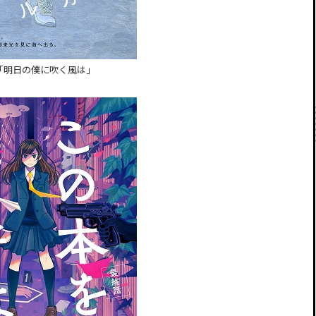
「明日の僕に吹く風は」