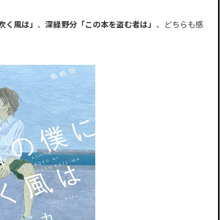
吹く風は」
、
深緑野分「この本を盗む者は」
、どちらも感