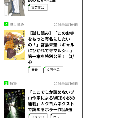
文芸作品
4
試し読み
2026年08月04日
【試し読み】「このお寺
をもっと有名にしたい
の！」宮島未奈『ギャル
にひかれて寺マルシェ』
第一章を特別公開！（1/
4）
青春
文芸作品
5
特集
2026年08月05日
「ここでしか読めないプ
ロ作家によるWEB小説の
連載」――カクヨムネクスト
で読めるホラー作品5選
ミステリ
ホラー