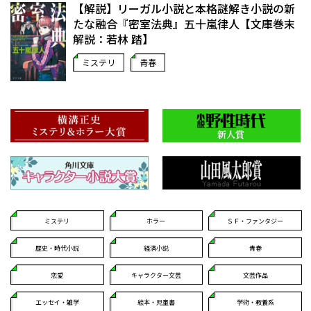
【解説】リーガル小説と本格謎解き小説の新
たな融合――『密室法典』五十嵐律人【文庫巻末
解説：若林 踏】
ミステリ
青春
ミステリ
ホラー
ＳＦ・ファンタジー
歴史・時代小説
経済小説
青春
恋愛
キャラクター文芸
文芸作品
エッセイ・雑学
絵本・児童書
学術・教養系