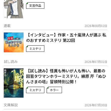
文芸作品
連載
2026年08月02日
【インタビュー】作家・五十嵐律人が選ぶ 私
のおすすめミステリ 第22回
ミステリ
試し読み
2026年07月31日
【試し読み】怪異も怖いが人も怖い、最悪の
因習タワマンホラーミステリ。綿原 芹『ぬひ
んさまの塔』冒頭特別公開！
ミステリ
ホラー
文庫解説
2026年07月30日