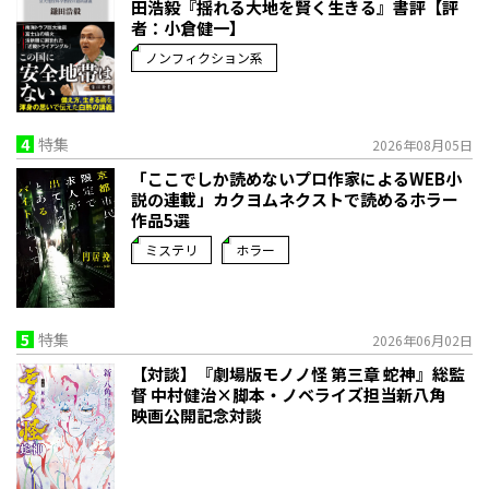
田浩毅『揺れる大地を賢く生きる』書評【評
者：小倉健一】
ノンフィクション系
4
特集
2026年08月05日
「ここでしか読めないプロ作家によるWEB小
説の連載」――カクヨムネクストで読めるホラー
作品5選
ミステリ
ホラー
5
特集
2026年06月02日
【対談】『劇場版モノノ怪 第三章 蛇神』総監
督 中村健治×脚本・ノベライズ担当新八角
映画公開記念対談