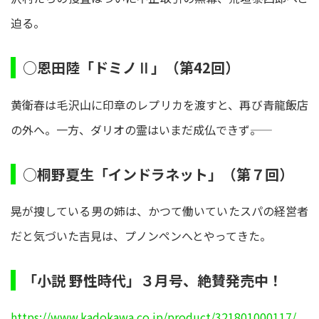
迫る。
○恩田陸「ドミノⅡ」（第42回）
黄衛春は毛沢山に印章のレプリカを渡すと、再び青龍飯店
の外へ。一方、ダリオの霊はいまだ成仏できず――。
○桐野夏生「インドラネット」（第７回）
晃が捜している男の姉は、かつて働いていたスパの経営者
だと気づいた吉見は、プノンペンへとやってきた。
「小説 野性時代」３月号、絶賛発売中！
https://www.kadokawa.co.jp/product/321801000117/