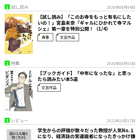
1
試し読み
2026年08月04日
【試し読み】「このお寺をもっと有名にした
いの！」宮島未奈『ギャルにひかれて寺マル
シェ』第一章を特別公開！（1/4）
青春
文芸作品
2
特集
2026年08月03日
【ブックガイド】「中年になったな」と思っ
たら読みたい本5選
文芸作品
3
レビュー
2022年10月17日
学生からの評価が散々だった教授が人気No.１
になり、経済誌の常連識者になったきっかけ――鎌