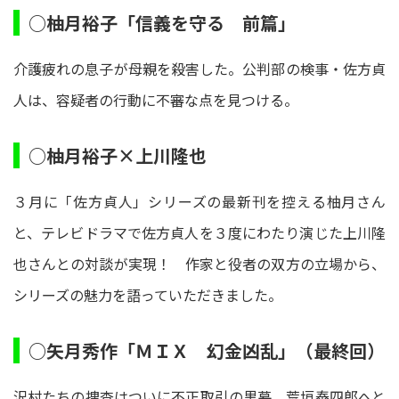
○柚月裕子「信義を守る 前篇」
介護疲れの息子が母親を殺害した。公判部の検事・佐方貞
人は、容疑者の行動に不審な点を見つける。
○柚月裕子×上川隆也
３月に「佐方貞人」シリーズの最新刊を控える柚月さん
と、テレビドラマで佐方貞人を３度にわたり演じた上川隆
也さんとの対談が実現！ 作家と役者の双方の立場から、
シリーズの魅力を語っていただきました。
○矢月秀作「ＭＩＸ 幻金凶乱」（最終回）
沢村たちの捜査はついに不正取引の黒幕、荒垣泰四郎へと