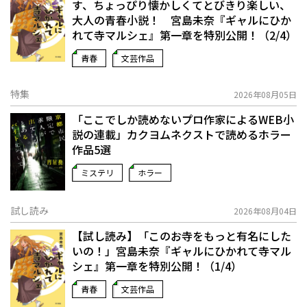
す、ちょっぴり懐かしくてとびきり楽しい、
大人の青春小説！ 宮島未奈『ギャルにひか
れて寺マルシェ』第一章を特別公開！（2/4）
青春
文芸作品
特集
2026年08月05日
「ここでしか読めないプロ作家によるWEB小
説の連載」――カクヨムネクストで読めるホラー
作品5選
ミステリ
ホラー
試し読み
2026年08月04日
【試し読み】「このお寺をもっと有名にした
いの！」宮島未奈『ギャルにひかれて寺マル
シェ』第一章を特別公開！（1/4）
青春
文芸作品