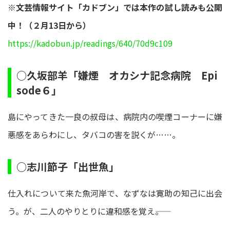
※文芸情報サイト「カドブン」では本作の試し読みも公開
中！（２月13日から）
https://kadobun.jp/readings/640/70d9c109
○久坂部羊「嫌煙 オカシナ記念病院 Epi
sode６」
島にやってきた一良の叔母は、病院内の喫煙コーナーに嫌
悪感をあらわにし、タバコの害を説くが……。
○志川節子「出世魚」
仕入れについて来た魚河岸で、なずなは寛助の知己に出会
う。が、二人のやりとりに違和感を覚え――。