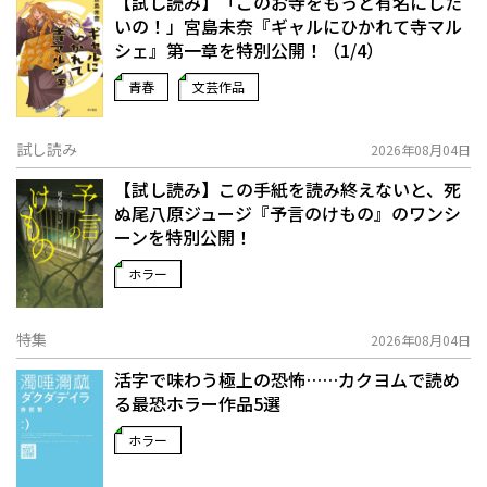
【試し読み】「このお寺をもっと有名にした
いの！」宮島未奈『ギャルにひかれて寺マル
シェ』第一章を特別公開！（1/4）
青春
文芸作品
試し読み
2026年08月04日
【試し読み】この手紙を読み終えないと、死
ぬ――尾八原ジュージ『予言のけもの』のワンシ
ーンを特別公開！
ホラー
特集
2026年08月04日
活字で味わう極上の恐怖……カクヨムで読め
る最恐ホラー作品5選
ホラー