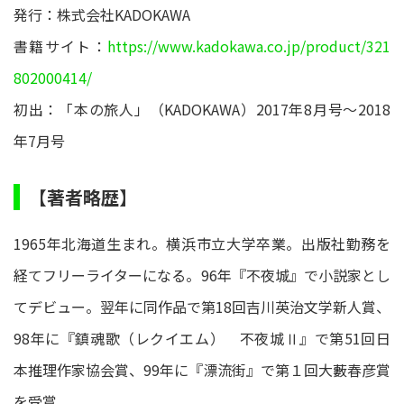
発行：株式会社KADOKAWA
書籍サイト：
https://www.kadokawa.co.jp/product/321
802000414/
初出：「本の旅人」（KADOKAWA）2017年8月号～2018
年7月号
【著者略歴】
1965年北海道生まれ。横浜市立大学卒業。出版社勤務を
経てフリーライターになる。96年『不夜城』で小説家とし
てデビュー。翌年に同作品で第18回吉川英治文学新人賞、
98年に『鎮魂歌（レクイエム） 不夜城Ⅱ』で第51回日
本推理作家協会賞、99年に『漂流街』で第１回大藪春彦賞
を受賞。