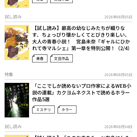
試し読み
2026年08月05日
【試し読み】最高の幼なじみたちが織りな
す、ちょっぴり懐かしくてとびきり楽しい、
大人の青春小説！ 宮島未奈『ギャルにひか
れて寺マルシェ』第一章を特別公開！（2/4）
青春
文芸作品
特集
2026年08月05日
「ここでしか読めないプロ作家によるWEB小
説の連載」――カクヨムネクストで読めるホラー
作品5選
ミステリ
ホラー
試し読み
2026年08月04日