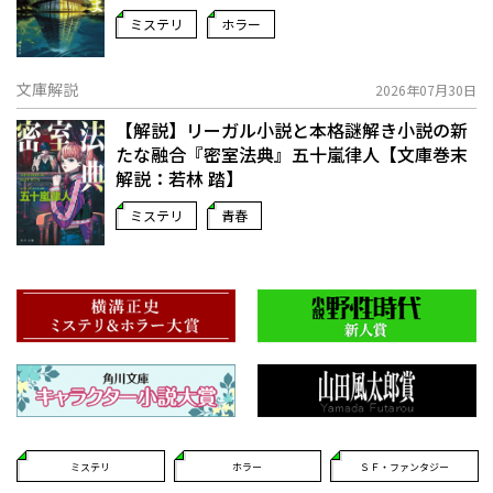
ミステリ
ホラー
文庫解説
2026年07月30日
【解説】リーガル小説と本格謎解き小説の新
たな融合――『密室法典』五十嵐律人【文庫巻末
解説：若林 踏】
ミステリ
青春
ミステリ
ホラー
ＳＦ・ファンタジー