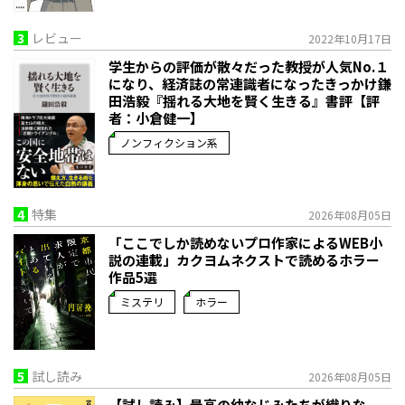
3
レビュー
2022年10月17日
学生からの評価が散々だった教授が人気No.１
になり、経済誌の常連識者になったきっかけ――鎌
田浩毅『揺れる大地を賢く生きる』書評【評
者：小倉健一】
ノンフィクション系
4
特集
2026年08月05日
「ここでしか読めないプロ作家によるWEB小
説の連載」――カクヨムネクストで読めるホラー
作品5選
ミステリ
ホラー
5
試し読み
2026年08月05日
【試し読み】最高の幼なじみたちが織りな