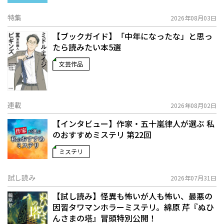
特集
2026年08月03日
【ブックガイド】「中年になったな」と思っ
たら読みたい本5選
文芸作品
連載
2026年08月02日
【インタビュー】作家・五十嵐律人が選ぶ 私
のおすすめミステリ 第22回
ミステリ
試し読み
2026年07月31日
【試し読み】怪異も怖いが人も怖い、最悪の
因習タワマンホラーミステリ。綿原 芹『ぬひ
んさまの塔』冒頭特別公開！