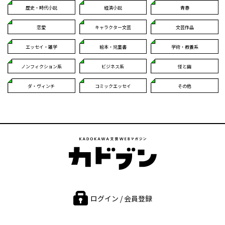
歴史・時代小説
経済小説
青春
恋愛
キャラクター文芸
文芸作品
エッセイ・雑学
絵本・児童書
学術・教養系
ノンフィクション系
ビジネス系
怪と幽
ダ・ヴィンチ
コミックエッセイ
その他
ログイン / 会員登録