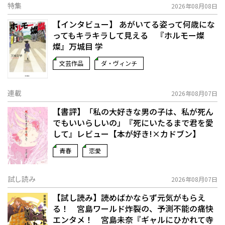
特集
2026年08月08日
【インタビュー】 あがいてる姿って何歳にな
ってもキラキラして見える 『ホルモー燦
燦』万城目 学
文芸作品
ダ・ヴィンチ
連載
2026年08月07日
【書評】「私の大好きな男の子は、私が死ん
でもいいらしいの」――『死にいたるまで君を愛
して』レビュー【本が好き!×カドブン】
青春
恋愛
試し読み
2026年08月07日
【試し読み】読めばかならず元気がもらえ
る！ 宮島ワールド炸裂の、予測不能の痛快
エンタメ！ 宮島未奈『ギャルにひかれて寺