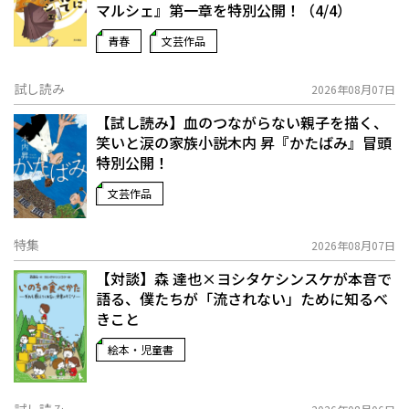
マルシェ』第一章を特別公開！（4/4）
青春
文芸作品
試し読み
2026年08月07日
【試し読み】血のつながらない親子を描く、
笑いと涙の家族小説――木内 昇『かたばみ』冒頭
特別公開！
文芸作品
特集
2026年08月07日
【対談】森 達也×ヨシタケシンスケが本音で
語る、僕たちが「流されない」ために知るべ
きこと
絵本・児童書