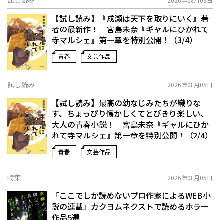
試し読み
2026年08月06日
【試し読み】『成瀬は天下を取りにいく』著
者の最新作！ 宮島未奈『ギャルにひかれて
寺マルシェ』第一章を特別公開！（3/4）
青春
文芸作品
試し読み
2026年08月05日
【試し読み】最高の幼なじみたちが織りな
す、ちょっぴり懐かしくてとびきり楽しい、
大人の青春小説！ 宮島未奈『ギャルにひか
れて寺マルシェ』第一章を特別公開！（2/4）
青春
文芸作品
特集
2026年08月05日
「ここでしか読めないプロ作家によるWEB小
説の連載」――カクヨムネクストで読めるホラー
作品5選