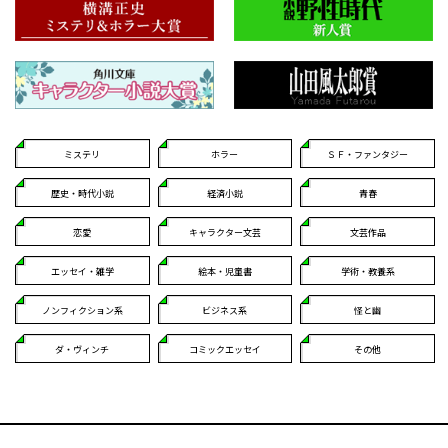
ミステリ
ホラー
ＳＦ・ファンタジー
歴史・時代小説
経済小説
青春
恋愛
キャラクター文芸
文芸作品
エッセイ・雑学
絵本・児童書
学術・教養系
ノンフィクション系
ビジネス系
怪と幽
ダ・ヴィンチ
コミックエッセイ
その他