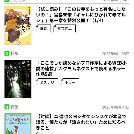
【試し読み】「このお寺をもっと有名にした
いの！」宮島未奈『ギャルにひかれて寺マル
シェ』第一章を特別公開！（1/4）
青春
文芸作品
3
特集
2026年08月05日
「ここでしか読めないプロ作家によるWEB小
説の連載」――カクヨムネクストで読めるホラー
作品5選
ミステリ
ホラー
4
特集
2026年08月07日
【対談】森 達也×ヨシタケシンスケが本音で
語る、僕たちが「流されない」ために知るべ
きこと