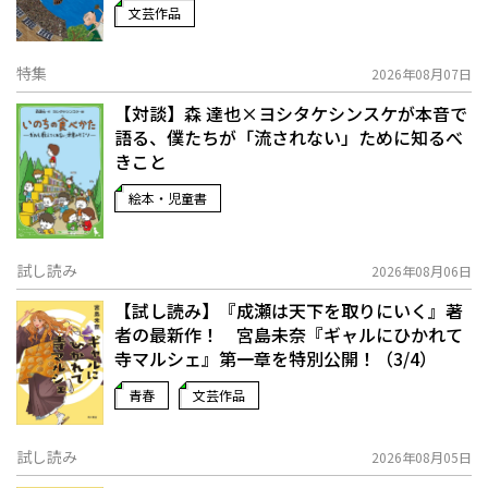
文芸作品
特集
2026年08月07日
【対談】森 達也×ヨシタケシンスケが本音で
語る、僕たちが「流されない」ために知るべ
きこと
絵本・児童書
試し読み
2026年08月06日
【試し読み】『成瀬は天下を取りにいく』著
者の最新作！ 宮島未奈『ギャルにひかれて
寺マルシェ』第一章を特別公開！（3/4）
青春
文芸作品
試し読み
2026年08月05日