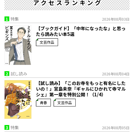
アクセスランキング
1
特集
2026年08月03日
【ブックガイド】「中年になったな」と思っ
たら読みたい本5選
文芸作品
2
試し読み
2026年08月04日
【試し読み】「このお寺をもっと有名にした
いの！」宮島未奈『ギャルにひかれて寺マル
シェ』第一章を特別公開！（1/4）
青春
文芸作品
3
特集
2026年08月05日