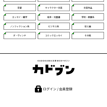
恋愛
キャラクター文芸
文芸作品
エッセイ・雑学
絵本・児童書
学術・教養系
ノンフィクション系
ビジネス系
怪と幽
ダ・ヴィンチ
コミックエッセイ
その他
ログイン / 会員登録