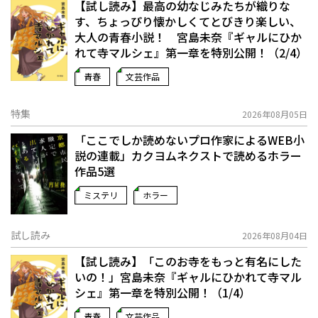
【試し読み】最高の幼なじみたちが織りな
す、ちょっぴり懐かしくてとびきり楽しい、
大人の青春小説！ 宮島未奈『ギャルにひか
れて寺マルシェ』第一章を特別公開！（2/4）
青春
文芸作品
特集
2026年08月05日
「ここでしか読めないプロ作家によるWEB小
説の連載」――カクヨムネクストで読めるホラー
作品5選
ミステリ
ホラー
試し読み
2026年08月04日
【試し読み】「このお寺をもっと有名にした
いの！」宮島未奈『ギャルにひかれて寺マル
シェ』第一章を特別公開！（1/4）
青春
文芸作品