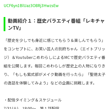
UCF6yn1BlUaz3O8Rj3HwzsEw
動画紹介１：歴史バラエティ番組「レキチャ
ンTV」
「歴史を少しでも身近に感じてもらう＆楽しんでもらう」
をコンセプトに、お笑い芸人の別府ちゃん（エイトブリッ
ジ）＆YoutuberこめわらしによるMCで歴史バラエティ番
組を公開します。毎回こめわらしが歴史上の人物になりき
り、「もしも紫式部がメイク動画を行ったら」「聖徳太子
の逸話を体験してみよう」などの企画に挑戦します。​
・配信タイミング＆スケジュール
7/31(土) 18:00～ 第１話配信