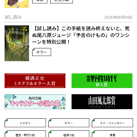
試し読み
2026年08月04日
【試し読み】この手紙を読み終えないと、死
ぬ――尾八原ジュージ『予言のけもの』のワンシ
ーンを特別公開！
ホラー
ミステリ
ホラー
ＳＦ・ファンタジー
歴史・時代小説
経済小説
青春