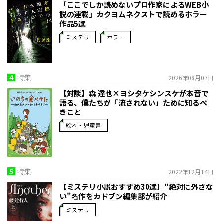
「ここでしか読めないプロ作家によるWEB小
説の連載」――カクヨムネクストで読めるホラー
作品5選
ミステリ
ホラー
4
特集
2026年08月07日
【対談】森 達也×ヨシタケシンスケが本音で
語る、僕たちが「流されない」ために知るべ
きこと
絵本・児童書
5
特集
2022年12月14日
【ミステリ小説おすすめ30選】"絶対に外さな
い"名作をカドブン編集部が紹介
ミステリ