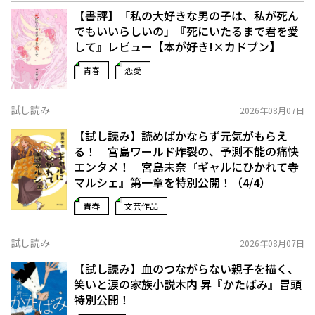
【書評】「私の大好きな男の子は、私が死ん
でもいいらしいの」――『死にいたるまで君を愛
して』レビュー【本が好き!×カドブン】
青春
恋愛
試し読み
2026年08月07日
【試し読み】読めばかならず元気がもらえ
る！ 宮島ワールド炸裂の、予測不能の痛快
エンタメ！ 宮島未奈『ギャルにひかれて寺
マルシェ』第一章を特別公開！（4/4）
青春
文芸作品
試し読み
2026年08月07日
【試し読み】血のつながらない親子を描く、
笑いと涙の家族小説――木内 昇『かたばみ』冒頭
特別公開！