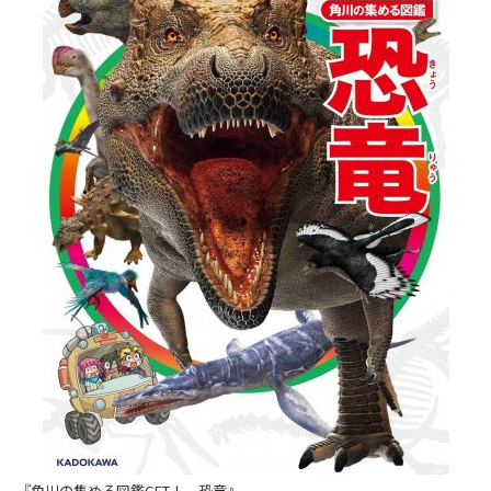
『角川の集める図鑑GET！ 恐竜』