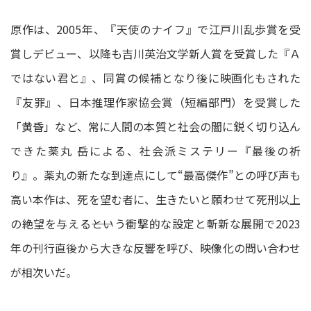
原作は、2005年、『天使のナイフ』で江戸川乱歩賞を受
賞しデビュー、以降も吉川英治文学新人賞を受賞した『Ａ
ではない君と』、同賞の候補となり後に映画化もされた
『友罪』、日本推理作家協会賞（短編部門）を受賞した
「黄昏」など、常に人間の本質と社会の闇に鋭く切り込ん
できた薬丸 岳による、社会派ミステリー『最後の祈
り』。薬丸の新たな到達点にして“最高傑作”との呼び声も
高い本作は、死を望む者に、生きたいと願わせて死刑以上
の絶望を与える――という衝撃的な設定と斬新な展開で2023
年の刊行直後から大きな反響を呼び、映像化の問い合わせ
が相次いだ。