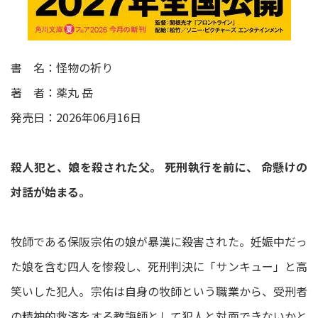
書 名：怪物の祈り
著 者：薬丸 岳
発売日：2026年06月16日
殺人犯と、娘を殺された父。 死刑執行を前に、 命懸けの
対話が始まる。
牧師である保阪宗佑の娘が暴漢に殺害された。妊娠中だっ
た娘を含む四人を惨殺し、死刑判決に「サンキュー」と高
笑いした犯人。宗佑は自身の牧師という職業から、受刑者
の精神的救済をする教誨師として犯人と対面できないかと