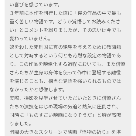
い喜びを感じています。
３年前に本作を刊行した際に「僕の作品の中で最も
重く苦しい物語です。どうか覚悟してお読みくださ
い」とコメントを綴りましたが、その思いは今でも
変わっていません。
娘を殺した死刑囚に真の絶望を与えるために教誨師
として対峙するという何とも苛烈な設定の物語であ
り、この作品を映像化する過程においても、また俳優
さんたちが生身の身体を使って作中に登場する難役
を演じることも、相当な覚悟を強いられるものでは
なかったかと想像します。
実際、撮影を見学させていただいたときに俳優さん
たちの演技をはじめ現場の気迫と熱気に圧倒され、
同時に「ものすごい映画になりそうだ」と胸が高鳴
りました。
暗闇の大きなスクリーンで映画『怪物の祈り』を堪