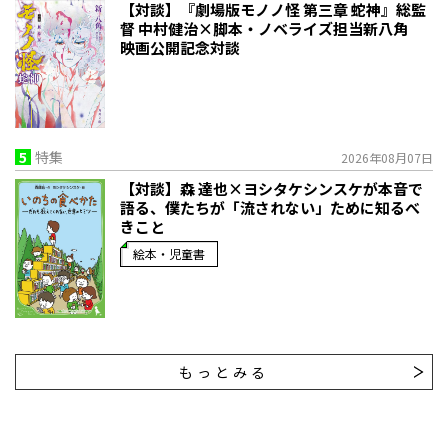
【対談】『劇場版モノノ怪 第三章 蛇神』総監
督 中村健治×脚本・ノベライズ担当新八角
映画公開記念対談
5
特集
2026年08月07日
【対談】森 達也×ヨシタケシンスケが本音で
語る、僕たちが「流されない」ために知るべ
きこと
絵本・児童書
もっとみる