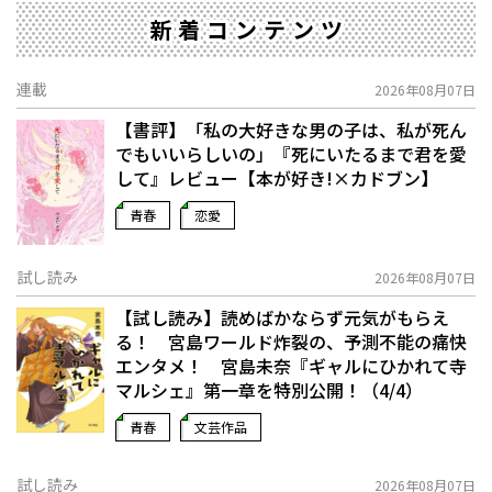
新着コンテンツ
連載
2026年08月07日
【書評】「私の大好きな男の子は、私が死ん
でもいいらしいの」――『死にいたるまで君を愛
して』レビュー【本が好き!×カドブン】
青春
恋愛
試し読み
2026年08月07日
【試し読み】読めばかならず元気がもらえ
る！ 宮島ワールド炸裂の、予測不能の痛快
エンタメ！ 宮島未奈『ギャルにひかれて寺
マルシェ』第一章を特別公開！（4/4）
青春
文芸作品
試し読み
2026年08月07日