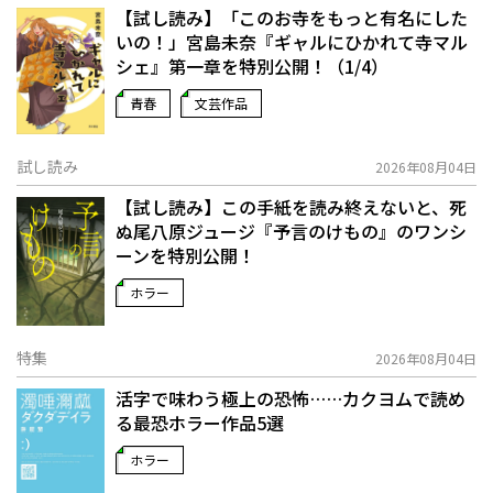
【試し読み】「このお寺をもっと有名にした
いの！」宮島未奈『ギャルにひかれて寺マル
シェ』第一章を特別公開！（1/4）
青春
文芸作品
試し読み
2026年08月04日
【試し読み】この手紙を読み終えないと、死
ぬ――尾八原ジュージ『予言のけもの』のワンシ
ーンを特別公開！
ホラー
特集
2026年08月04日
活字で味わう極上の恐怖……カクヨムで読め
る最恐ホラー作品5選
ホラー