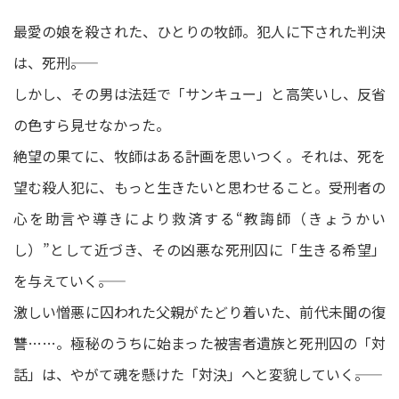
最愛の娘を殺された、ひとりの牧師。犯人に下された判決
は、死刑――。
しかし、その男は法廷で「サンキュー」と高笑いし、反省
の色すら見せなかった。
絶望の果てに、牧師はある計画を思いつく。それは、死を
望む殺人犯に、もっと生きたいと思わせること。受刑者の
心を助言や導きにより救済する“教誨師（きょうかい
し）”として近づき、その凶悪な死刑囚に「生きる希望」
を与えていく――。
激しい憎悪に囚われた父親がたどり着いた、前代未聞の復
讐……。極秘のうちに始まった被害者遺族と死刑囚の「対
話」は、やがて魂を懸けた「対決」へと変貌していく――。