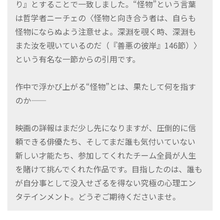
り』とすることで一致しました。“怪物”という言葉
は哲学者ニーチェの〈怪物と向き合う者は、自らも
怪物にならぬよう注意せよ。深淵を覗く時、深淵も
また汝を覗いているのだ（『善悪の彼岸』146節）〉
という有名な一節からの引用です。
作中で浮かび上がる“怪物”とは、果たして何を指す
のか――
映画の詳報はまだ少し先になりますが、圧倒的に信
頼できる俳優たち、そしてまだ誰も気付いていない
新しい才能たち、参加してくれたチーム全員が人生
を賭けて挑んでくれた作品です。目指したのは、誰も
が自分事として没入せざるを得ない究極の心理エン
タテインメント。どうぞご期待くださいませ。