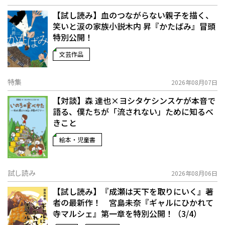
【試し読み】血のつながらない親子を描く、
笑いと涙の家族小説――木内 昇『かたばみ』冒頭
特別公開！
文芸作品
特集
2026年08月07日
【対談】森 達也×ヨシタケシンスケが本音で
語る、僕たちが「流されない」ために知るべ
きこと
絵本・児童書
試し読み
2026年08月06日
【試し読み】『成瀬は天下を取りにいく』著
者の最新作！ 宮島未奈『ギャルにひかれて
寺マルシェ』第一章を特別公開！（3/4）