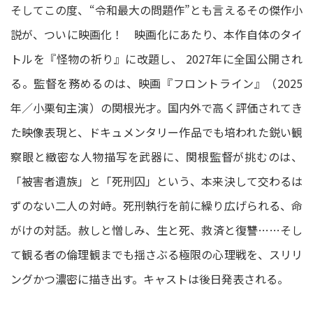
そしてこの度、“令和最大の問題作”とも言えるその傑作小
説が、ついに映画化！ 映画化にあたり、本作自体のタイ
トルを『怪物の祈り』に改題し、 2027年に全国公開され
る。監督を務めるのは、映画『フロントライン』（2025
年／小栗旬主演）の関根光才。国内外で高く評価されてき
た映像表現と、ドキュメンタリー作品でも培われた鋭い観
察眼と緻密な人物描写を武器に、関根監督が挑むのは、
「被害者遺族」と「死刑囚」という、本来決して交わるは
ずのない二人の対峙。死刑執行を前に繰り広げられる、命
がけの対話。赦しと憎しみ、生と死、救済と復讐……そし
て観る者の倫理観までも揺さぶる極限の心理戦を、スリリ
ングかつ濃密に描き出す。キャストは後日発表される。