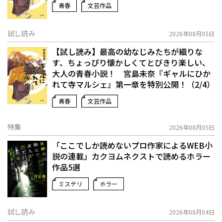
青春
文芸作品
試し読み
2026年08月05日
【試し読み】最高の幼なじみたちが織りな
す、ちょっぴり懐かしくてとびきり楽しい、
大人の青春小説！ 宮島未奈『ギャルにひか
れて寺マルシェ』第一章を特別公開！（2/4）
青春
文芸作品
特集
2026年08月05日
「ここでしか読めないプロ作家によるWEB小
説の連載」――カクヨムネクストで読めるホラー
作品5選
ミステリ
ホラー
試し読み
2026年08月04日