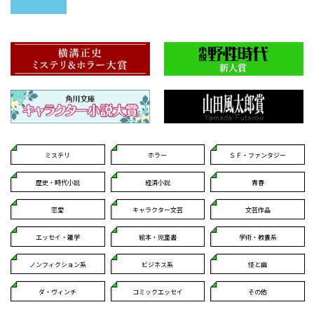
ミステリ
ホラー
ＳＦ・ファンタジー
歴史・時代小説
経済小説
青春
恋愛
キャラクター文芸
文芸作品
エッセイ・雑学
絵本・児童書
学術・教養系
ノンフィクション系
ビジネス系
怪と幽
ダ・ヴィンチ
コミックエッセイ
その他