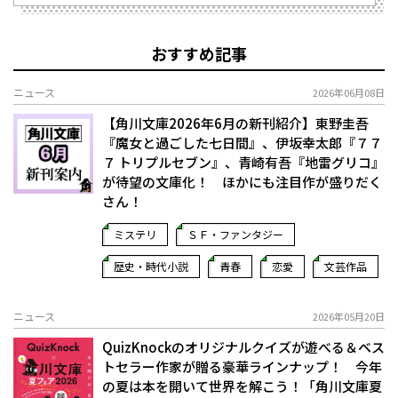
おすすめ記事
ニュース
2026年06月08日
【角川文庫2026年6月の新刊紹介】東野圭吾
『魔女と過ごした七日間』、伊坂幸太郎『７７
７ トリプルセブン』、青崎有吾『地雷グリコ』
が待望の文庫化！ ほかにも注目作が盛りだく
さん！
ミステリ
ＳＦ・ファンタジー
歴史・時代小説
青春
恋愛
文芸作品
ニュース
2026年05月20日
QuizKnockのオリジナルクイズが遊べる＆ベス
トセラー作家が贈る豪華ラインナップ！ 今年
の夏は本を開いて世界を解こう！「角川文庫夏