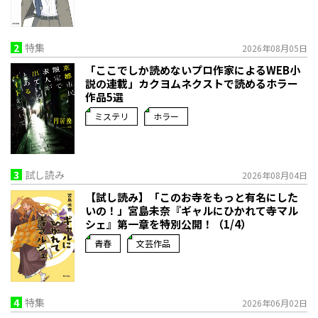
2
特集
2026年08月05日
「ここでしか読めないプロ作家によるWEB小
説の連載」――カクヨムネクストで読めるホラー
作品5選
ミステリ
ホラー
3
試し読み
2026年08月04日
【試し読み】「このお寺をもっと有名にした
いの！」宮島未奈『ギャルにひかれて寺マル
シェ』第一章を特別公開！（1/4）
青春
文芸作品
4
特集
2026年06月02日