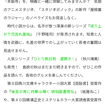
「本能寺」を、映画と一緒に体験してみませんか？ 気鋭
のアニメスタジオ、「スタジオポノック」の新作「屋根裏
のラジャー」のノベライズもお見逃しなく。
時代小説からは、名手が放つ渾身の新シリーズ『
成り上
がり弐吉札差帖
』（千野隆司）が発売されます。知恵と人
情を武器に、札差の世界でのし上がっていく若者の奮闘は
見逃せません。
人気シリーズ『
ひとり旅日和 運開き！
』（秋川滝美）
も発売！ 食欲の秋はまだまだ続きますので、ぜひこの作
品を読んで、各地のグルメを楽しんでください。
第８回角川文庫キャラクター小説大賞【奨励賞】受賞作
の『
後宮の宵に月華は輝く 琥珀国墨夜伝
』（紙屋ねこ）
や、第４０回横溝正史ミステリ＆ホラー大賞読者賞受賞作