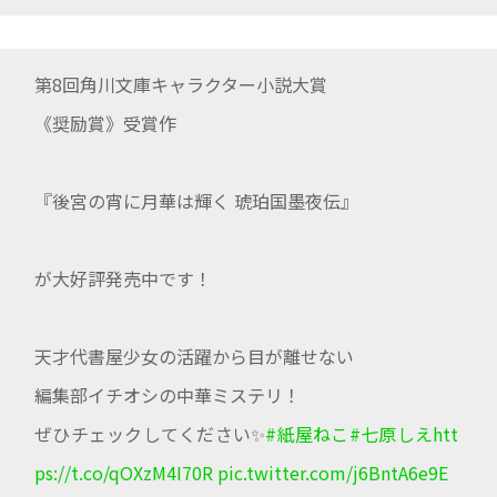
第8回角川文庫キャラクター小説大賞
《奨励賞》受賞作
『後宮の宵に月華は輝く 琥珀国墨夜伝』
が大好評発売中です！
天才代書屋少女の活躍から目が離せない
編集部イチオシの中華ミステリ！
ぜひチェックしてください✨
#紙屋ねこ
#七原しえ
htt
ps://t.co/qOXzM4I70R
pic.twitter.com/j6BntA6e9E