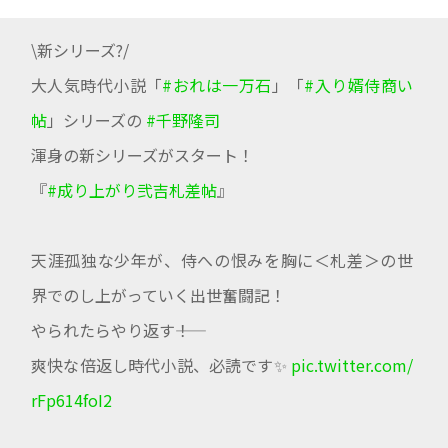
\新シリーズ?/
大人気時代小説「
#おれは一万石
」「
#入り婿侍商い
帖
」シリーズの
#千野隆司
渾身の新シリーズがスタート！
『
#成り上がり弐吉札差帖
』
天涯孤独な少年が、侍への恨みを胸に＜札差＞の世
界でのし上がっていく出世奮闘記！
やられたらやり返す――！
爽快な倍返し時代小説、必読です✨
pic.twitter.com/
rFp614foI2