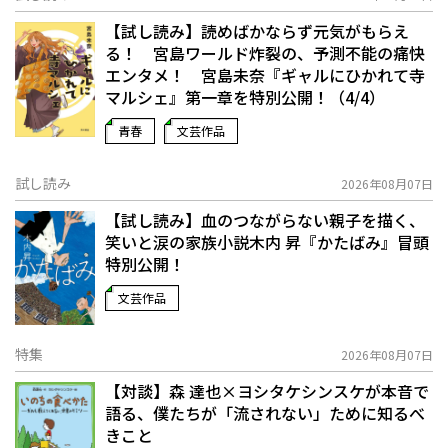
【試し読み】読めばかならず元気がもらえ
る！ 宮島ワールド炸裂の、予測不能の痛快
エンタメ！ 宮島未奈『ギャルにひかれて寺
マルシェ』第一章を特別公開！（4/4）
青春
文芸作品
試し読み
2026年08月07日
【試し読み】血のつながらない親子を描く、
笑いと涙の家族小説――木内 昇『かたばみ』冒頭
特別公開！
文芸作品
特集
2026年08月07日
【対談】森 達也×ヨシタケシンスケが本音で
語る、僕たちが「流されない」ために知るべ
きこと