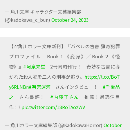
— 角川文庫 キャラクター文芸編集部
(@kadokawa_c_bun)
October 24, 2023
【??角川ホラー文庫新刊】『バベルの古書 猟奇犯罪
プロファイル Book１《変身》／Book２《怪
物》』
#阿泉来堂
2冊同時刊行！ 奇妙な古書に導
かれた殺人犯を二人の刑事が追う。
https://t.co/BoT
y6RLNBn
#朝宮運河
さんインタビュー！
#千街晶
之
さん書評！
#内藤了さん
推薦！最恐注目
作！?
pic.twitter.com/18RoTAozWV
— 角川ホラー文庫編集部 (@KadokawaHorror)
October