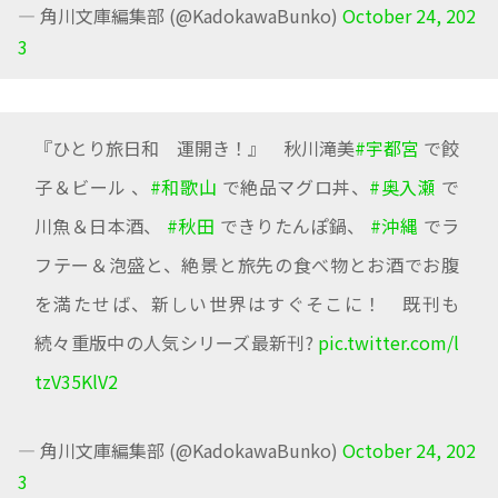
— 角川文庫編集部 (@KadokawaBunko)
October 24, 202
3
『ひとり旅日和 運開き！』 秋川滝美
#宇都宮
で餃
子＆ビール 、
#和歌山
で絶品マグロ丼、
#奥入瀬
で
川魚＆日本酒、
#秋田
できりたんぽ鍋、
#沖縄
でラ
フテー＆泡盛と、絶景と旅先の食べ物とお酒でお腹
を満たせば、新しい世界はすぐそこに！ 既刊も
続々重版中の人気シリーズ最新刊?
pic.twitter.com/l
tzV35KlV2
— 角川文庫編集部 (@KadokawaBunko)
October 24, 202
3