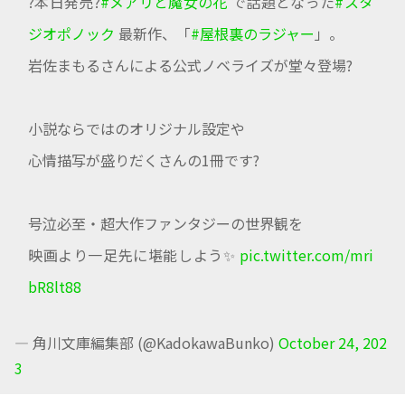
?本日発売?
#メアリと魔女の花
で話題となった
#スタ
ジオポノック
最新作、「
#屋根裏のラジャー
」。
岩佐まもるさんによる公式ノベライズが堂々登場?
小説ならではのオリジナル設定や
心情描写が盛りだくさんの1冊です?
号泣必至・超大作ファンタジーの世界観を
映画より一足先に堪能しよう✨
pic.twitter.com/mri
bR8lt88
— 角川文庫編集部 (@KadokawaBunko)
October 24, 202
3