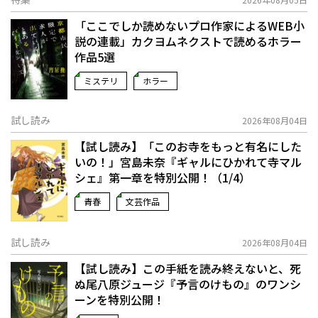
「ここでしか読めないプロ作家によるWEB小
説の連載」――カクヨムネクストで読めるホラー
作品5選
ミステリ
ホラー
試し読み
2026年08月04日
【試し読み】「このお寺をもっと有名にした
いの！」宮島未奈『ギャルにひかれて寺マル
シェ』第一章を特別公開！（1/4）
青春
文芸作品
試し読み
2026年08月04日
【試し読み】この手紙を読み終えないと、死
ぬ――尾八原ジュージ『予言のけもの』のワンシ
ーンを特別公開！