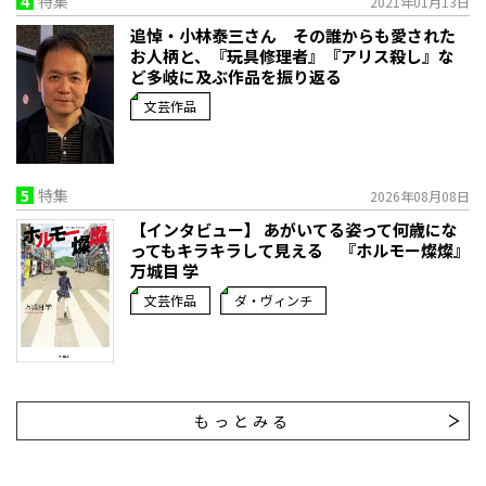
4
特集
2021年01月13日
追悼・小林泰三さん その誰からも愛された
お人柄と、『玩具修理者』『アリス殺し』な
ど多岐に及ぶ作品を振り返る
文芸作品
5
特集
2026年08月08日
【インタビュー】 あがいてる姿って何歳にな
ってもキラキラして見える 『ホルモー燦燦』
万城目 学
文芸作品
ダ・ヴィンチ
もっとみる