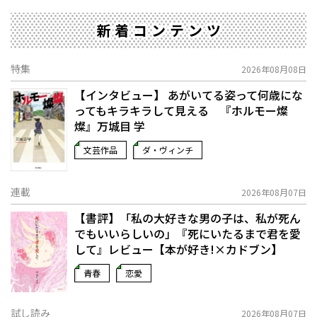
新着コンテンツ
特集
2026年08月08日
【インタビュー】 あがいてる姿って何歳にな
ってもキラキラして見える 『ホルモー燦
燦』万城目 学
文芸作品
ダ・ヴィンチ
連載
2026年08月07日
【書評】「私の大好きな男の子は、私が死ん
でもいいらしいの」――『死にいたるまで君を愛
して』レビュー【本が好き!×カドブン】
青春
恋愛
試し読み
2026年08月07日