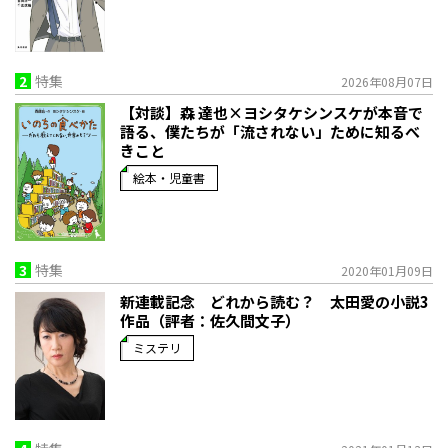
2
特集
2026年08月07日
【対談】森 達也×ヨシタケシンスケが本音で
語る、僕たちが「流されない」ために知るべ
きこと
絵本・児童書
3
特集
2020年01月09日
新連載記念 どれから読む？ 太田愛の小説3
作品（評者：佐久間文子）
ミステリ