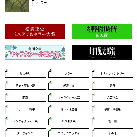
ホラー
ミステリ
ホラー
ＳＦ・ファンタジー
歴史・時代小説
経済小説
青春
恋愛
キャラクター文芸
文芸作品
エッセイ・雑学
絵本・児童書
学術・教養系
ノンフィクション系
ビジネス系
怪と幽
ダ・ヴィンチ
コミックエッセイ
その他