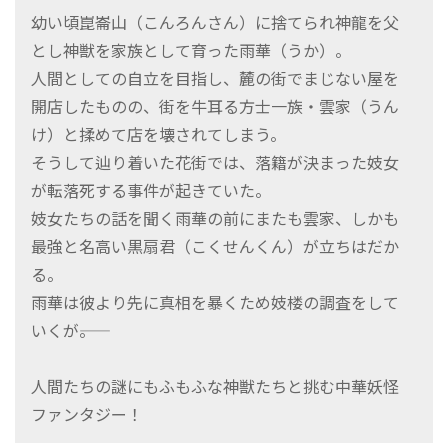
幼い頃崑崙山（こんろんさん）に捨てられ神龍を父
とし神獣を家族として育った雨華（うか）。
人間としての自立を目指し、麓の街でまじない屋を
開店したものの、街を牛耳る方士一族・雲家（うん
け）と揉めて店を壊されてしまう。
そうして辿り着いた花街では、落籍が決まった妓女
が転落死する事件が起きていた。
妓女たちの話を聞く雨華の前にまたも雲家、しかも
最強と名高い黒扇君（こくせんくん）が立ちはだか
る。
雨華は彼より先に真相を暴くため妓楼の調査をして
いくが――。
人間たちの謎にもふもふな神獣たちと挑む中華妖怪
ファンタジー！