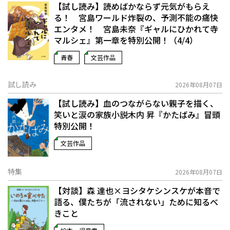
【試し読み】読めばかならず元気がもらえ
る！ 宮島ワールド炸裂の、予測不能の痛快
エンタメ！ 宮島未奈『ギャルにひかれて寺
マルシェ』第一章を特別公開！（4/4）
青春
文芸作品
試し読み
2026年08月07日
【試し読み】血のつながらない親子を描く、
笑いと涙の家族小説――木内 昇『かたばみ』冒頭
特別公開！
文芸作品
特集
2026年08月07日
【対談】森 達也×ヨシタケシンスケが本音で
語る、僕たちが「流されない」ために知るべ
きこと