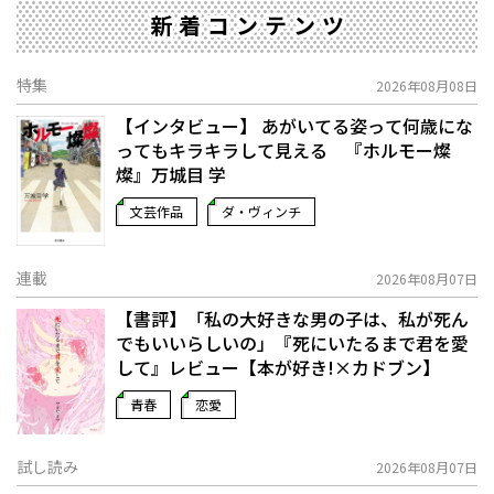
新着コンテンツ
特集
2026年08月08日
【インタビュー】 あがいてる姿って何歳にな
ってもキラキラして見える 『ホルモー燦
燦』万城目 学
文芸作品
ダ・ヴィンチ
連載
2026年08月07日
【書評】「私の大好きな男の子は、私が死ん
でもいいらしいの」――『死にいたるまで君を愛
して』レビュー【本が好き!×カドブン】
青春
恋愛
試し読み
2026年08月07日