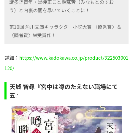
謎多き青年・黒弾正こと源蘇芳（みなもとのすお
う）と内裏の闇を暴いていくことに！
第10回 角川文庫キャラクター小説大賞 〈優秀賞〉＆
〈読者賞〉W受賞作！
詳細：
https://www.kadokawa.co.jp/product/322503001
120/
天城 智尋『宮中は噂のたえない職場にて
五』