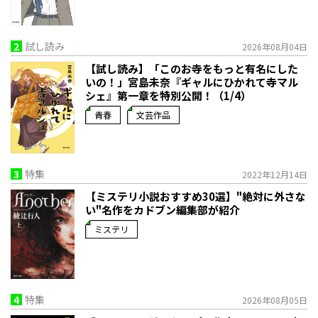
2
試し読み
2026年08月04日
【試し読み】「このお寺をもっと有名にした
いの！」宮島未奈『ギャルにひかれて寺マル
シェ』第一章を特別公開！（1/4）
青春
文芸作品
3
特集
2022年12月14日
【ミステリ小説おすすめ30選】"絶対に外さな
い"名作をカドブン編集部が紹介
ミステリ
4
特集
2026年08月05日