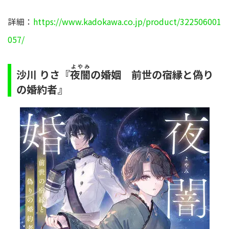
詳細：
https://www.kadokawa.co.jp/product/322506001
057/
よやみ
沙川 りさ『
の婚姻 前世の宿縁と偽り
夜闇
の婚約者』