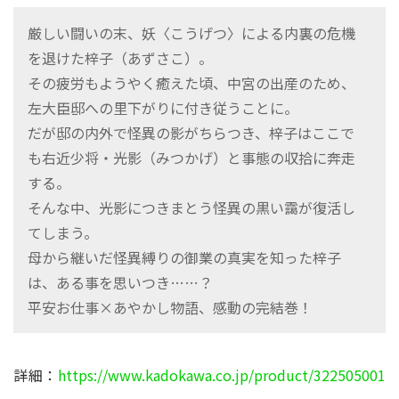
厳しい闘いの末、妖〈こうげつ〉による内裏の危機
を退けた梓子（あずさこ）。
その疲労もようやく癒えた頃、中宮の出産のため、
左大臣邸への里下がりに付き従うことに。
だが邸の内外で怪異の影がちらつき、梓子はここで
も右近少将・光影（みつかげ）と事態の収拾に奔走
する。
そんな中、光影につきまとう怪異の黒い靄が復活し
てしまう。
母から継いだ怪異縛りの御業の真実を知った梓子
は、ある事を思いつき……？
平安お仕事×あやかし物語、感動の完結巻！
詳細：
https://www.kadokawa.co.jp/product/322505001