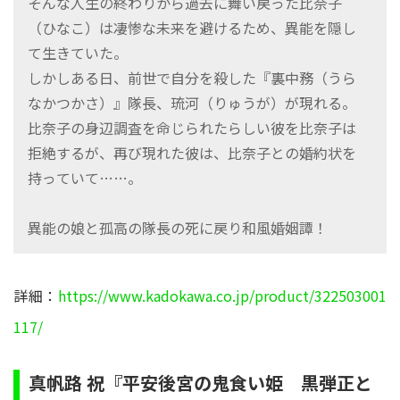
そんな人生の終わりから過去に舞い戻った比奈子
（ひなこ）は凄惨な未来を避けるため、異能を隠し
て生きていた。
しかしある日、前世で自分を殺した『裏中務（うら
なかつかさ）』隊長、琉河（りゅうが）が現れる。
比奈子の身辺調査を命じられたらしい彼を比奈子は
拒絶するが、再び現れた彼は、比奈子との婚約状を
持っていて……。
異能の娘と孤高の隊長の死に戻り和風婚姻譚！
詳細：
https://www.kadokawa.co.jp/product/322503001
117/
真帆路 祝『平安後宮の鬼食い姫 黒弾正と