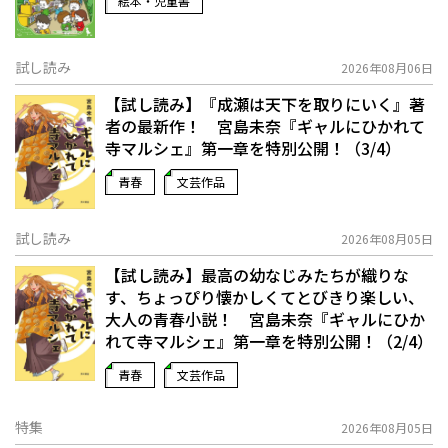
絵本・児童書
試し読み
2026年08月06日
【試し読み】『成瀬は天下を取りにいく』著
者の最新作！ 宮島未奈『ギャルにひかれて
寺マルシェ』第一章を特別公開！（3/4）
青春
文芸作品
試し読み
2026年08月05日
【試し読み】最高の幼なじみたちが織りな
す、ちょっぴり懐かしくてとびきり楽しい、
大人の青春小説！ 宮島未奈『ギャルにひか
れて寺マルシェ』第一章を特別公開！（2/4）
青春
文芸作品
特集
2026年08月05日