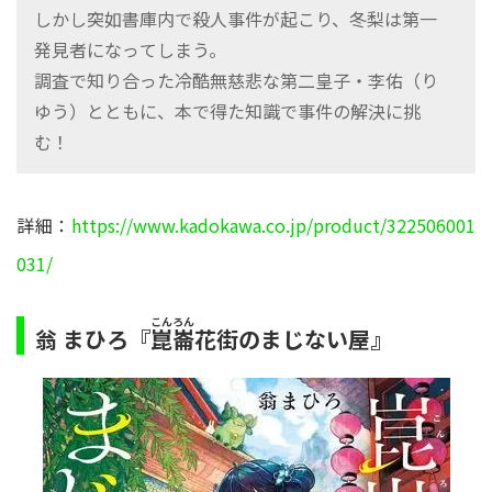
しかし突如書庫内で殺人事件が起こり、冬梨は第一
発見者になってしまう。
調査で知り合った冷酷無慈悲な第二皇子・李佑（り
ゆう）とともに、本で得た知識で事件の解決に挑
む！
詳細：
https://www.kadokawa.co.jp/product/322506001
031/
こんろん
翁 まひろ『
花街のまじない屋』
崑崙