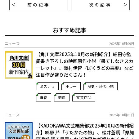
前の記事
次の記事
おすすめ記事
ニュース
2025年10月09日
【角川文庫2025年10月の新刊紹介】細田守監
督書き下ろしの映画原作小説『果てしなきスカ
ーレット』、澤村伊智『ばくうどの悪夢』など
注目作が盛りだくさん！
ミステリ
ホラー
歴史・時代小説
青春
恋愛
文芸作品
ニュース
2025年10月01日
【KADOKAWA文芸編集部2025年10月の新刊紹
介】綿原 芹『うたかたの娘』、松井蒼馬『県知