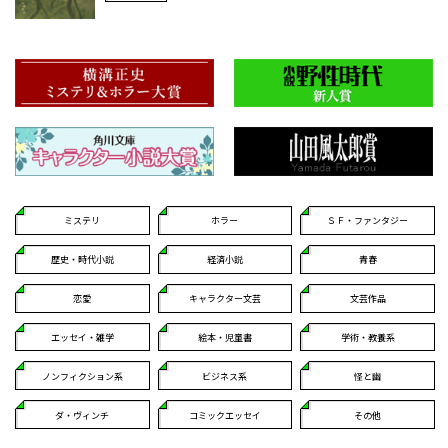
ミステリ
ホラー
ＳＦ・ファンタジー
歴史・時代小説
経済小説
青春
恋愛
キャラクター文芸
文芸作品
エッセイ・雑学
絵本・児童書
学術・教養系
ノンフィクション系
ビジネス系
怪と幽
ダ・ヴィンチ
コミックエッセイ
その他