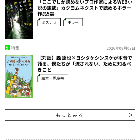
「ここでしか読めないプロ作家によるWEB小
説の連載」――カクヨムネクストで読めるホラー
作品5選
ミステリ
ホラー
5
特集
2026年08月07日
【対談】森 達也×ヨシタケシンスケが本音で
語る、僕たちが「流されない」ために知るべ
きこと
絵本・児童書
もっとみる