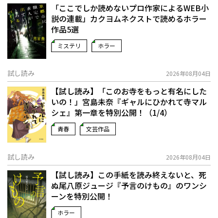
「ここでしか読めないプロ作家によるWEB小
説の連載」――カクヨムネクストで読めるホラー
作品5選
ミステリ
ホラー
試し読み
2026年08月04日
【試し読み】「このお寺をもっと有名にした
いの！」宮島未奈『ギャルにひかれて寺マル
シェ』第一章を特別公開！（1/4）
青春
文芸作品
試し読み
2026年08月04日
【試し読み】この手紙を読み終えないと、死
ぬ――尾八原ジュージ『予言のけもの』のワンシ
ーンを特別公開！
ホラー