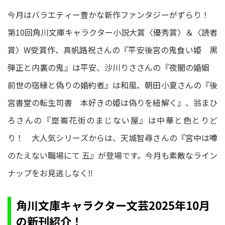
今月はバラエティー豊かな新作ファンタジーがずらり！
第10回角川文庫キャラクター小説大賞〈優秀賞〉＆〈読者
賞〉W受賞作、真帆路祝さんの『平安後宮の鬼食い姫 黒
弾正と内裏の鬼』は平安、沙川りささんの『夜闇の婚姻
前世の宿縁と偽りの婚約者』は和風、朝田小夏さんの『後
宮書堂の転生司書 本好きの姫は偽りを紐解く』、翁まひ
ろさんの『崑崙花街のまじない屋』は中華と色とりど
り！ 大人気シリーズからは、天城智尋さんの『宮中は噂
のたえない職場にて 五』が登場です。今月も素敵なライン
ナップをお見逃しなく‼
角川文庫キャラクター文芸2025年10月
の新刊紹介！