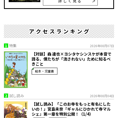
詳しく見る
アクセスランキング
1
特集
2026年08月07日
【対談】森 達也×ヨシタケシンスケが本音で
語る、僕たちが「流されない」ために知るべ
きこと
絵本・児童書
2
試し読み
2026年08月04日
【試し読み】「このお寺をもっと有名にした
いの！」宮島未奈『ギャルにひかれて寺マル
シェ』第一章を特別公開！（1/4）