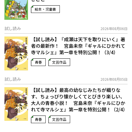
絵本・児童書
試し読み
2026年08月06日
【試し読み】『成瀬は天下を取りにいく』著
者の最新作！ 宮島未奈『ギャルにひかれて
寺マルシェ』第一章を特別公開！（3/4）
青春
文芸作品
試し読み
2026年08月05日
【試し読み】最高の幼なじみたちが織りな
す、ちょっぴり懐かしくてとびきり楽しい、
大人の青春小説！ 宮島未奈『ギャルにひか
れて寺マルシェ』第一章を特別公開！（2/4）
青春
文芸作品