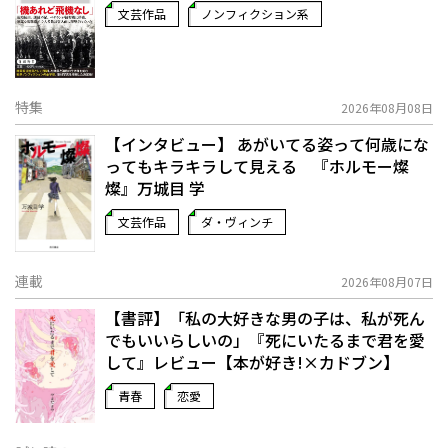
文芸作品
ノンフィクション系
特集
2026年08月08日
【インタビュー】 あがいてる姿って何歳にな
ってもキラキラして見える 『ホルモー燦
燦』万城目 学
文芸作品
ダ・ヴィンチ
連載
2026年08月07日
【書評】「私の大好きな男の子は、私が死ん
でもいいらしいの」――『死にいたるまで君を愛
して』レビュー【本が好き!×カドブン】
青春
恋愛