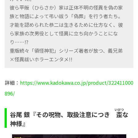
彼ら――平阪（ひらさか）家は正体不明の怪異を偽の家
族と物語によって弔い祓う「偽葬」を行う者たち。
才能を認められた恭二は生きるために仕方なく、彼
ら家族の次男役として怪異に立ち向かうことにな
り……!?
重版続々「領怪神犯」シリーズ著者が放つ、義兄弟
×怪異祓いホラーエンタメ!!
詳細：
https://www.kadokawa.co.jp/product/322411000
896/
いびつ
谷尾 銀『その呪物、取扱注意につき
な
歪
神様』