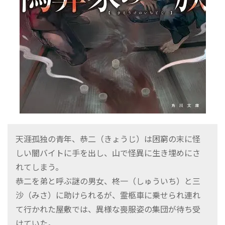
天涯孤独の青年、恭二（きょうじ）は困窮の末に怪
しい闇バイトに手を出し、山で怪異に生き埋めにさ
れてしまう。
恭二を弟と呼ぶ謎の男女、柊一（しゅういち）と三
沙（みさ）に助けられるが、霊柩車に乗せられ連れ
て行かれた屋敷では、異様な喪服姿の集団が待ち受
けていた。