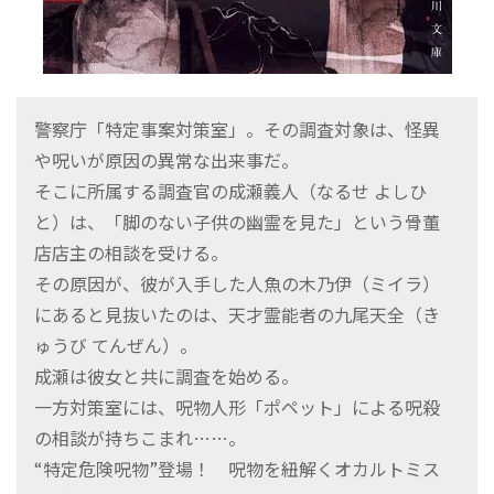
警察庁「特定事案対策室」。その調査対象は、怪異
や呪いが原因の異常な出来事だ。
そこに所属する調査官の成瀬義人（なるせ よしひ
と）は、「脚のない子供の幽霊を見た」という骨董
店店主の相談を受ける。
その原因が、彼が入手した人魚の木乃伊（ミイラ）
にあると見抜いたのは、天才霊能者の九尾天全（き
ゅうび てんぜん）。
成瀬は彼女と共に調査を始める。
一方対策室には、呪物人形「ポペット」による呪殺
の相談が持ちこまれ……。
“特定危険呪物”登場！ 呪物を紐解くオカルトミス