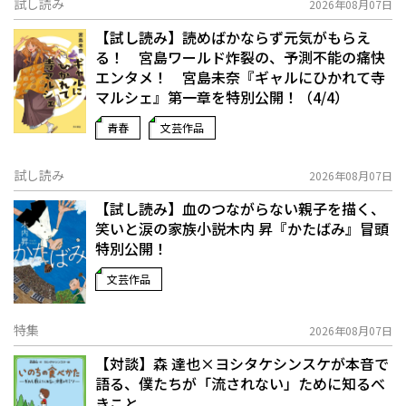
試し読み
2026年08月07日
【試し読み】読めばかならず元気がもらえ
る！ 宮島ワールド炸裂の、予測不能の痛快
エンタメ！ 宮島未奈『ギャルにひかれて寺
マルシェ』第一章を特別公開！（4/4）
青春
文芸作品
試し読み
2026年08月07日
【試し読み】血のつながらない親子を描く、
笑いと涙の家族小説――木内 昇『かたばみ』冒頭
特別公開！
文芸作品
特集
2026年08月07日
【対談】森 達也×ヨシタケシンスケが本音で
語る、僕たちが「流されない」ために知るべ
きこと