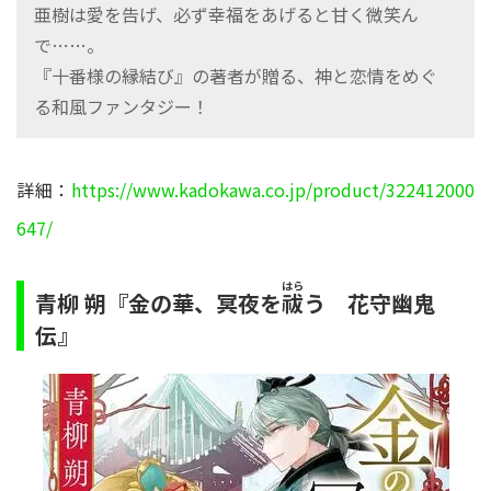
亜樹は愛を告げ、必ず幸福をあげると甘く微笑ん
で……。
『十番様の縁結び』の著者が贈る、神と恋情をめぐ
る和風ファンタジー！
詳細：
https://www.kadokawa.co.jp/product/322412000
647/
はら
青柳 朔『金の華、冥夜を
う 花守幽鬼
祓
伝』