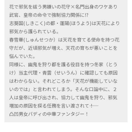
花で邪気を祓う男嫌いの花守×名門出身のワケあり
武官、皇帝の命令で強制協力関係に!?
志葵国(しきこく)の都・蓬陽(ほうよう)は天花により
邪気から護られている。
春雪華(しゅんせつか）は天花を育てる使命を持つ花
守だが、近頃邪気が増え、天花の育ちが悪いことを
悩んでいた。
同様に、幽鬼を狩り都を護る役目を持つ冬家（とう
け）当主代理・青雲（せいうん）に確認しても原因
はわからない。それどころか「天花が機能していな
いのでは」と言われてしまう。そんな口論中に、２
人は皇帝に呼び出され、協力して幽鬼を狩り、邪気
増加の原因を探る任務を言い渡されて――！
凸凹男女バディの中華ファンタジー！