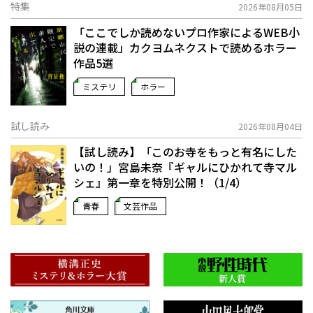
特集
2026年08月05日
「ここでしか読めないプロ作家によるWEB小
説の連載」――カクヨムネクストで読めるホラー
作品5選
ミステリ
ホラー
試し読み
2026年08月04日
【試し読み】「このお寺をもっと有名にした
いの！」宮島未奈『ギャルにひかれて寺マル
シェ』第一章を特別公開！（1/4）
青春
文芸作品