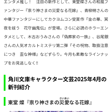
エンタメ推し！ 注目の新作として、東堂燦さんの和風フ
ァンタジー『祟り神さまの災愛なる花嫁』、青柳朔さんの
中華ファンタジーにしてカクヨムコン受賞作『金の華、冥
夜を祓う 花守幽鬼伝』が登場。さらに必読のホラーエン
タメとして、木古おうみさんの『偽葬家の一族』、谷尾銀
さんの人気オカルトミステリ第二弾『その呪物、取扱注意
につき 歪な神様』などずらり。今月も素敵なラインナッ
プをお見逃しなく‼
角川文庫キャラクター文芸2025年4月の
新刊紹介
さいあい
東堂 燦『祟り神さまの
なる花嫁』
災愛