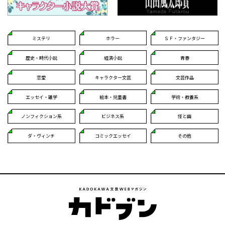
ミステリ
ホラー
ＳＦ・ファンタジー
歴史・時代小説
経済小説
青春
恋愛
キャラクター文芸
文芸作品
エッセイ・雑学
絵本・児童書
学術・教養系
ノンフィクション系
ビジネス系
怪と幽
ダ・ヴィンチ
コミックエッセイ
その他