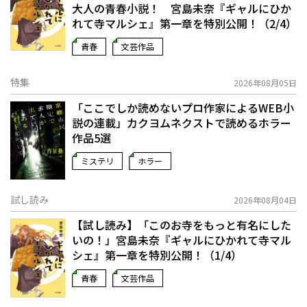
大人の青春小説！ 宮島未奈『ギャルにひか
れて寺マルシェ』第一章を特別公開！（2/4）
青春
文芸作品
特集
2026年08月05日
「ここでしか読めないプロ作家によるWEB小
説の連載」――カクヨムネクストで読めるホラー
作品5選
ミステリ
ホラー
試し読み
2026年08月04日
【試し読み】「このお寺をもっと有名にした
いの！」宮島未奈『ギャルにひかれて寺マル
シェ』第一章を特別公開！（1/4）
青春
文芸作品