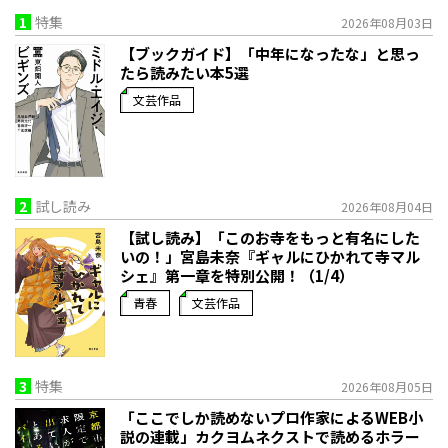
1
特集
2026年08月03日
【ブックガイド】「中年になったな」と思っ
たら読みたい本5選
文芸作品
2
試し読み
2026年08月04日
【試し読み】「このお寺をもっと有名にした
いの！」宮島未奈『ギャルにひかれて寺マル
シェ』第一章を特別公開！（1/4）
青春
文芸作品
3
特集
2026年08月05日
「ここでしか読めないプロ作家によるWEB小
説の連載」――カクヨムネクストで読めるホラー