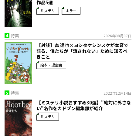
作品5選
ミステリ
ホラー
4
特集
2026年08月07日
【対談】森 達也×ヨシタケシンスケが本音で
語る、僕たちが「流されない」ために知るべ
きこと
絵本・児童書
5
特集
2022年12月14日
【ミステリ小説おすすめ30選】"絶対に外さな
い"名作をカドブン編集部が紹介
ミステリ