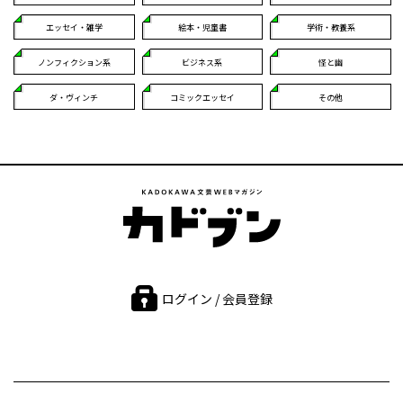
エッセイ・雑学
絵本・児童書
学術・教養系
ノンフィクション系
ビジネス系
怪と幽
ダ・ヴィンチ
コミックエッセイ
その他
ログイン / 会員登録