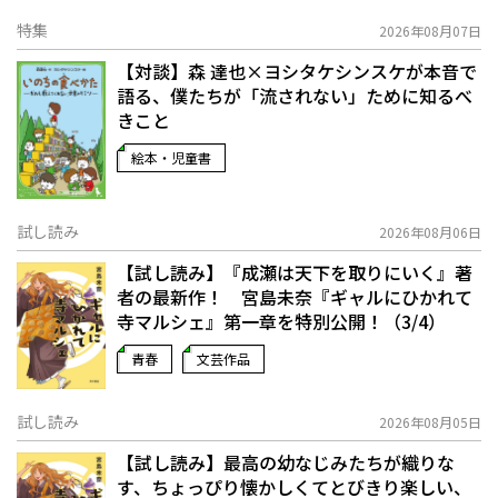
特集
2026年08月07日
【対談】森 達也×ヨシタケシンスケが本音で
語る、僕たちが「流されない」ために知るべ
きこと
絵本・児童書
試し読み
2026年08月06日
【試し読み】『成瀬は天下を取りにいく』著
者の最新作！ 宮島未奈『ギャルにひかれて
寺マルシェ』第一章を特別公開！（3/4）
青春
文芸作品
試し読み
2026年08月05日
【試し読み】最高の幼なじみたちが織りな
す、ちょっぴり懐かしくてとびきり楽しい、