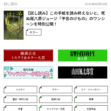
試し読み
2026年08月04日
【試し読み】この手紙を読み終えないと、死
ぬ――尾八原ジュージ『予言のけもの』のワンシ
ーンを特別公開！
ホラー
ミステリ
ホラー
ＳＦ・ファンタジー
歴史・時代小説
経済小説
青春
恋愛
キャラクター文芸
文芸作品