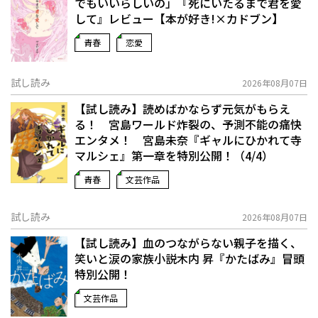
でもいいらしいの」――『死にいたるまで君を愛
して』レビュー【本が好き!×カドブン】
青春
恋愛
試し読み
2026年08月07日
【試し読み】読めばかならず元気がもらえ
る！ 宮島ワールド炸裂の、予測不能の痛快
エンタメ！ 宮島未奈『ギャルにひかれて寺
マルシェ』第一章を特別公開！（4/4）
青春
文芸作品
試し読み
2026年08月07日
【試し読み】血のつながらない親子を描く、
笑いと涙の家族小説――木内 昇『かたばみ』冒頭
特別公開！
文芸作品