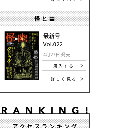
怪と幽
最新号
Vol.022
4月27日 発売
購入する
詳しく見る
アクセスランキング