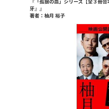
『「孤狼の血」シリーズ【全３冊合
牙』』
著者：柚月 裕子