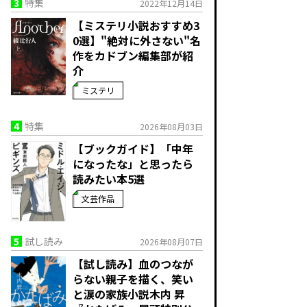
3
特集
2022年12月14日
【ミステリ小説おすすめ3
0選】"絶対に外さない"名
作をカドブン編集部が紹
介
ミステリ
4
特集
2026年08月03日
【ブックガイド】「中年
になったな」と思ったら
読みたい本5選
文芸作品
5
試し読み
2026年08月07日
【試し読み】血のつなが
らない親子を描く、笑い
と涙の家族小説――木内 昇