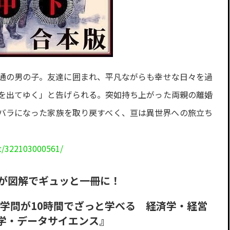
通の男の子。友達に囲まれ、平凡ながらも幸せな日々を過
を出てゆく」と告げられる。突如持ち上がった両親の離婚
バラになった家族を取り戻すべく、亘は異世界への旅立ち
t/322103000561/
問が図解でギュッと一冊に！
の学問が10時間でざっと学べる 経済学・経営
学・データサイエンス』