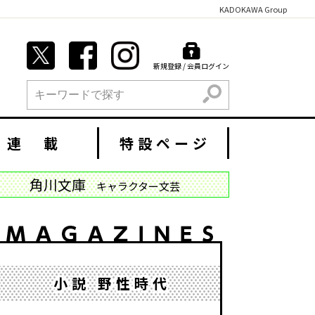
KADOKAWA Group
新規登録 / 会員ログイン
検索
連 載
特設ページ
角川文庫
キャラクター文芸
小説 野性時代