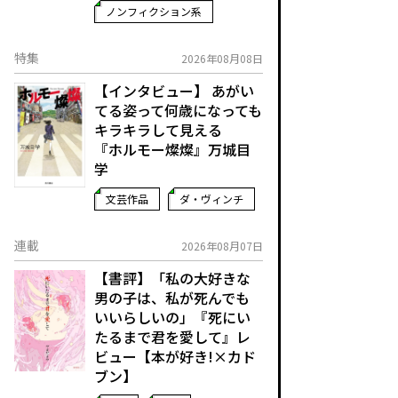
ノンフィクション系
特集
2026年08月08日
【インタビュー】 あがい
てる姿って何歳になっても
キラキラして見える
『ホルモー燦燦』万城目
学
文芸作品
ダ・ヴィンチ
連載
2026年08月07日
【書評】「私の大好きな
男の子は、私が死んでも
いいらしいの」――『死にい
たるまで君を愛して』レ
ビュー【本が好き!×カド
ブン】