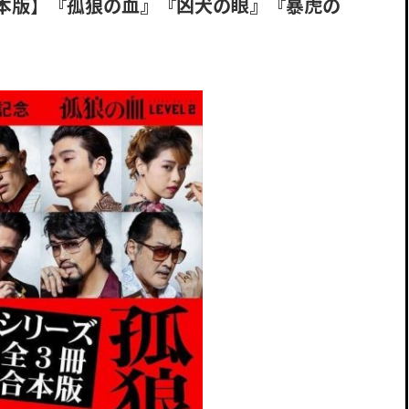
本版】『孤狼の血』『凶犬の眼』『暴虎の