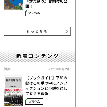
『かたばみ』冒頭特別公
開！
文芸作品
もっとみる
新着コンテンツ
特集
2026年08月09日
【ブックガイド】平和の
鍵はこの手の中に――ノンフ
ィクションと小説を通し
て考える戦争
文芸作品