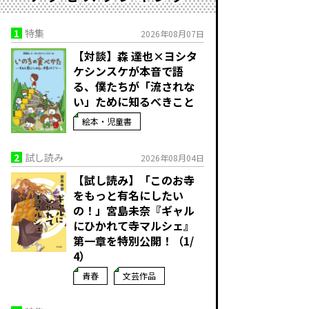
1
特集
2026年08月07日
【対談】森 達也×ヨシタ
ケシンスケが本音で語
る、僕たちが「流されな
い」ために知るべきこと
絵本・児童書
2
試し読み
2026年08月04日
【試し読み】「このお寺
をもっと有名にしたい
の！」宮島未奈『ギャル
にひかれて寺マルシェ』
第一章を特別公開！（1/
4）
青春
文芸作品