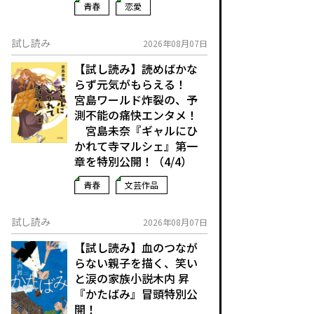
青春
恋愛
試し読み
2026年08月07日
【試し読み】読めばかな
らず元気がもらえる！
宮島ワールド炸裂の、予
測不能の痛快エンタメ！
宮島未奈『ギャルにひ
かれて寺マルシェ』第一
章を特別公開！（4/4）
青春
文芸作品
試し読み
2026年08月07日
【試し読み】血のつなが
らない親子を描く、笑い
と涙の家族小説――木内 昇
『かたばみ』冒頭特別公
開！