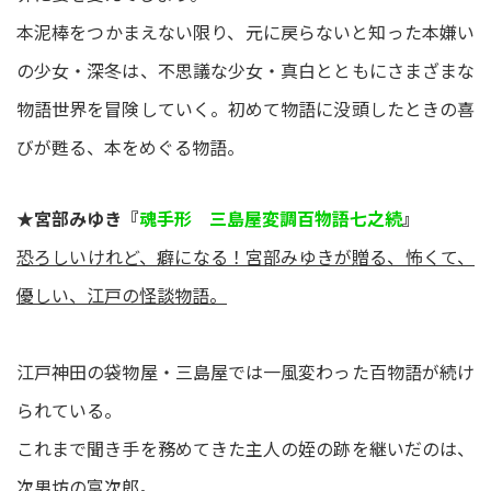
本泥棒をつかまえない限り、元に戻らないと知った本嫌い
の少女・深冬は、不思議な少女・真白とともにさまざまな
物語世界を冒険していく。初めて物語に没頭したときの喜
びが甦る、本をめぐる物語。
★宮部みゆき『
魂手形 三島屋変調百物語七之続
』
恐ろしいけれど、癖になる！宮部みゆきが贈る、怖くて、
優しい、江戸の怪談物語。
江戸神田の袋物屋・三島屋では一風変わった百物語が続け
られている。
これまで聞き手を務めてきた主人の姪の跡を継いだのは、
次男坊の富次郎。