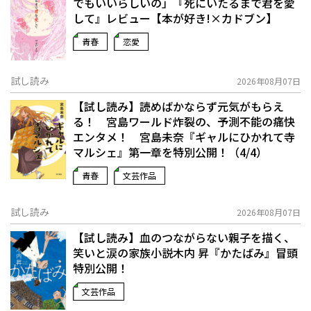
でもいいらしいの」――『死にいたるまで君を愛
して』レビュー【本が好き!×カドブン】
青春
恋愛
試し読み
2026年08月07日
【試し読み】読めばかならず元気がもらえ
る！ 宮島ワールド炸裂の、予測不能の痛快
エンタメ！ 宮島未奈『ギャルにひかれて寺
マルシェ』第一章を特別公開！（4/4）
青春
文芸作品
試し読み
2026年08月07日
【試し読み】血のつながらない親子を描く、
笑いと涙の家族小説――木内 昇『かたばみ』冒頭
特別公開！
文芸作品