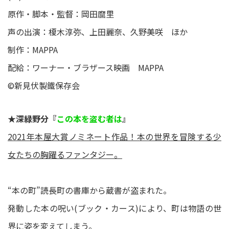
原作・脚本・監督：岡田麿里
声の出演：榎⽊淳弥、上⽥麗奈、久野美咲 ほか
制作：MAPPA
配給：ワーナー・ブラザース映画 MAPPA
©新見伏製鐵保存会
★深緑野分『
この本を盗む者は
』
2021年本屋大賞ノミネート作品！本の世界を冒険する少
女たちの胸躍るファンタジー。
“本の町”読長町の書庫から蔵書が盗まれた。
発動した本の呪い(ブック・カース)により、町は物語の世
界に姿を変えてしまう。