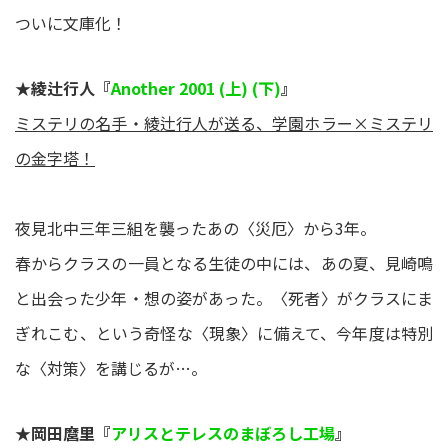
ついに文庫化！
★綾辻行人『
Another 2001 (上)
(下)
』
ミステリの名⼿・綾辻⾏⼈が送る、学園ホラー×ミステリ
の⾦字塔！
夜見北中三年三組を襲ったあの〈災厄〉から3年。
春からクラスの一員となる生徒の中には、あの夏、見崎鳴
と出会った少年・想の姿があった。〈死者〉がクラスにま
ぎれこむ、という奇怪な〈現象〉に備えて、今年度は特別
な〈対策〉を講じるが…。
★岡⽥麿⾥『
アリスとテレスのまぼろし⼯場
』