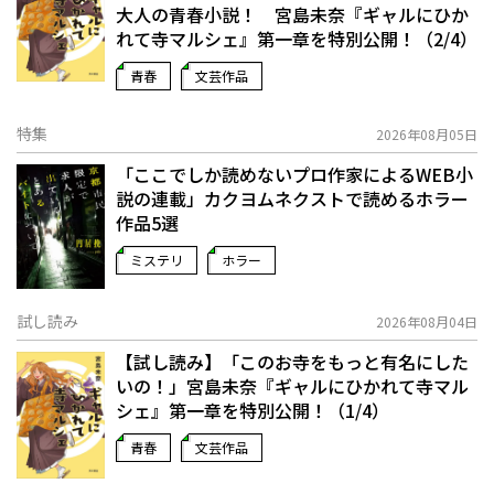
大人の青春小説！ 宮島未奈『ギャルにひか
れて寺マルシェ』第一章を特別公開！（2/4）
青春
文芸作品
特集
2026年08月05日
「ここでしか読めないプロ作家によるWEB小
説の連載」――カクヨムネクストで読めるホラー
作品5選
ミステリ
ホラー
試し読み
2026年08月04日
【試し読み】「このお寺をもっと有名にした
いの！」宮島未奈『ギャルにひかれて寺マル
シェ』第一章を特別公開！（1/4）
青春
文芸作品