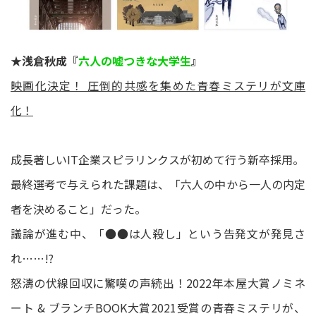
★浅倉秋成『
六人の嘘つきな大学生
』
映画化決定！ 圧倒的共感を集めた青春ミステリが文庫
化！
成長著しいIT企業スピラリンクスが初めて行う新卒採用。
最終選考で与えられた課題は、「六人の中から一人の内定
者を決めること」だった。
議論が進む中、「●●は人殺し」という告発文が発見さ
れ……!?
怒濤の伏線回収に驚嘆の声続出！2022年本屋大賞ノミネ
ート & ブランチBOOK大賞2021受賞の青春ミステリが、