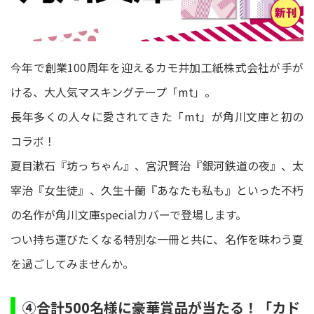
今年で創業100周年を迎えるカモ井加工紙株式会社が手が
ける、大人気マスキングテープ「mt」。
長年多くの人々に愛されてきた「mt」が角川文庫と初の
コラボ！
夏目漱石『坊っちゃん』、宮沢賢治『銀河鉄道の夜』、太
宰治『女生徒』、久生十蘭『あなたも私も』といった不朽
の名作が角川文庫specialカバーで登場します。
つい持ち運びたくなる特別な一冊と共に、名作を味わう夏
を過ごしてみませんか。
④合計500名様に豪華賞品が当たる！「カド