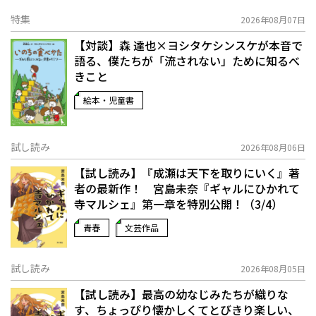
特集
2026年08月07日
【対談】森 達也×ヨシタケシンスケが本音で
語る、僕たちが「流されない」ために知るべ
きこと
絵本・児童書
試し読み
2026年08月06日
【試し読み】『成瀬は天下を取りにいく』著
者の最新作！ 宮島未奈『ギャルにひかれて
寺マルシェ』第一章を特別公開！（3/4）
青春
文芸作品
試し読み
2026年08月05日
【試し読み】最高の幼なじみたちが織りな
す、ちょっぴり懐かしくてとびきり楽しい、