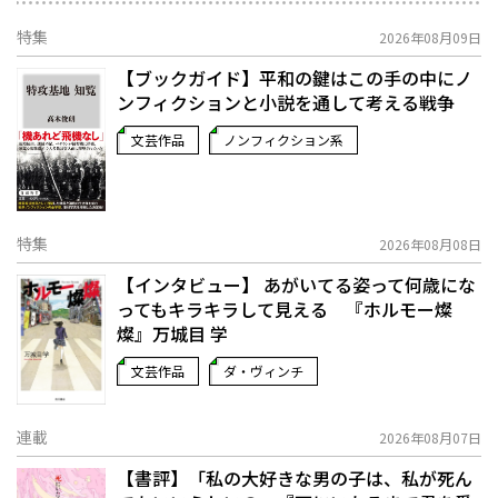
特集
2026年08月09日
【ブックガイド】平和の鍵はこの手の中に――ノ
ンフィクションと小説を通して考える戦争
文芸作品
ノンフィクション系
特集
2026年08月08日
【インタビュー】 あがいてる姿って何歳にな
ってもキラキラして見える 『ホルモー燦
燦』万城目 学
文芸作品
ダ・ヴィンチ
連載
2026年08月07日
【書評】「私の大好きな男の子は、私が死ん