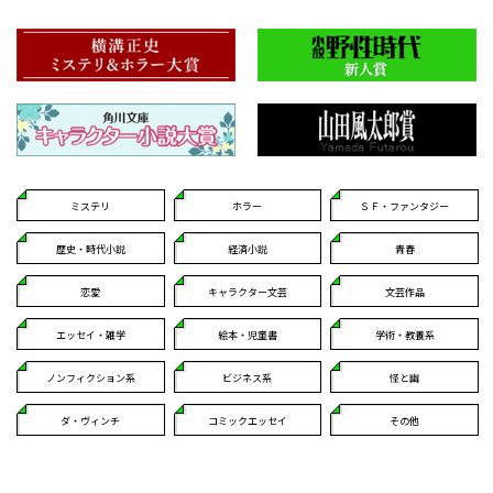
ミステリ
ホラー
ＳＦ・ファンタジー
歴史・時代小説
経済小説
青春
恋愛
キャラクター文芸
文芸作品
エッセイ・雑学
絵本・児童書
学術・教養系
ノンフィクション系
ビジネス系
怪と幽
ダ・ヴィンチ
コミックエッセイ
その他