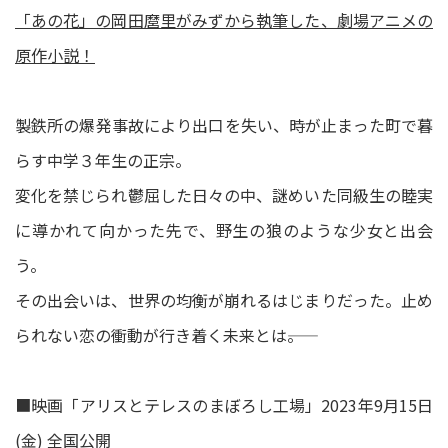
「あの花」の岡⽥麿⾥がみずから執筆した、劇場アニメの
原作小説！
製鉄所の爆発事故により出口を失い、時が止まった町で暮
らす中学３年生の正宗。
変化を禁じられ鬱屈した日々の中、謎めいた同級生の睦実
に導かれて向かった先で、野生の狼のような少女と出会
う。
その出会いは、世界の均衡が崩れるはじまりだった。止め
られない恋の衝動が行き着く未来とは――。
■映画「アリスとテレスのまぼろし⼯場」2023年9⽉15⽇
(⾦) 全国公開