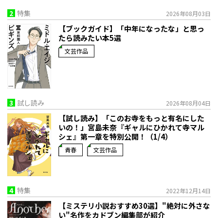
2
特集
2026年08月03日
【ブックガイド】「中年になったな」と思っ
たら読みたい本5選
文芸作品
3
試し読み
2026年08月04日
【試し読み】「このお寺をもっと有名にした
いの！」宮島未奈『ギャルにひかれて寺マル
シェ』第一章を特別公開！（1/4）
青春
文芸作品
4
特集
2022年12月14日
【ミステリ小説おすすめ30選】"絶対に外さな
い"名作をカドブン編集部が紹介