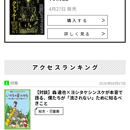
4月27日 発売
購入する
詳しく見る
アクセスランキング
1
特集
2026年08月07日
【対談】森 達也×ヨシタケシンスケが本音で
語る、僕たちが「流されない」ために知るべ
きこと
絵本・児童書