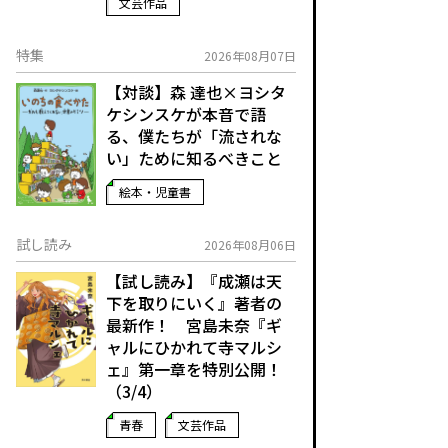
文芸作品
特集
2026年08月07日
【対談】森 達也×ヨシタ
ケシンスケが本音で語
る、僕たちが「流されな
い」ために知るべきこと
絵本・児童書
試し読み
2026年08月06日
【試し読み】『成瀬は天
下を取りにいく』著者の
最新作！ 宮島未奈『ギ
ャルにひかれて寺マルシ
ェ』第一章を特別公開！
（3/4）
青春
文芸作品