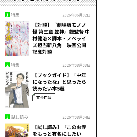
1
特集
2026年06月02日
【対談】『劇場版モノノ
怪 第三章 蛇神』総監督 中
村健治×脚本・ノベライ
ズ担当新八角 映画公開
記念対談
2
特集
2026年08月03日
【ブックガイド】「中年
になったな」と思ったら
読みたい本5選
文芸作品
3
試し読み
2026年08月04日
【試し読み】「このお寺
をもっと有名にしたい