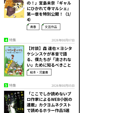
の！」宮島未奈『ギャル
にひかれて寺マルシェ』
第一章を特別公開！（1/
4）
青春
文芸作品
4
特集
2026年08月07日
【対談】森 達也×ヨシタ
ケシンスケが本音で語
る、僕たちが「流されな
い」ために知るべきこと
絵本・児童書
5
特集
2026年08月05日
「ここでしか読めないプ
ロ作家によるWEB小説の
連載」――カクヨムネクスト
で読めるホラー作品5選