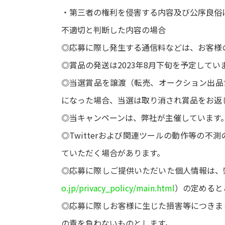
・第三者の権利を侵害する内容及び公序良俗に
不適切と判断した内容の場合
◎応募に際し発生する通信料などは、お客様
◎賞品の発送は2023年8月下旬を予定して
◎当選賞品を譲渡（転売、オークション出品
になった場合、当選は取り消され賞品をお返
◎当キャンペーンは、弊社が主催しています。Twi
◎Twitterおよび関連ツールの動作等の
ていただく場合があります。
◎応募に際しご提供いただいた個人情報は、
o.jp/privacy_policy/main.html
）の定めると
◎応募に際しお客様に生じた損害等につきま
の責を負わないものとします。