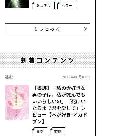
ミステリ
ホラー
もっとみる
新着コンテンツ
連載
2026年08月07日
【書評】「私の大好きな
男の子は、私が死んでも
いいらしいの」――『死にい
たるまで君を愛して』レ
ビュー【本が好き!×カド
ブン】
青春
恋愛