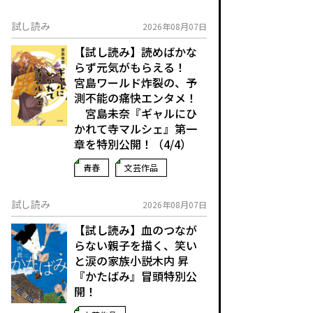
試し読み
2026年08月07日
【試し読み】読めばかな
らず元気がもらえる！
宮島ワールド炸裂の、予
測不能の痛快エンタメ！
宮島未奈『ギャルにひ
かれて寺マルシェ』第一
章を特別公開！（4/4）
青春
文芸作品
試し読み
2026年08月07日
【試し読み】血のつなが
らない親子を描く、笑い
と涙の家族小説――木内 昇
『かたばみ』冒頭特別公
開！