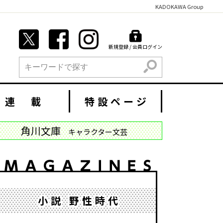
KADOKAWA Group
新規登録 / 会員ログイン
検索
連 載
特設ページ
角川文庫
キャラクター文芸
小説 野性時代