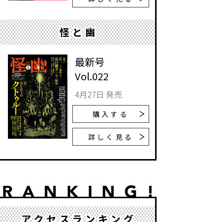
怪と幽
最新号
Vol.022
4月27日 発売
購入する
詳しく見る
アクセスランキング