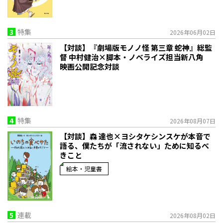
3
特集
2026年06月02日
【対談】『劇場版モノノ怪 第三章 蛇神』総監
督 中村健治×脚本・ノベライズ担当新八角
映画公開記念対談
4
特集
2026年08月07日
【対談】森 達也×ヨシタケシンスケが本音で
語る、僕たちが「流されない」ために知るべ
きこと
絵本・児童書
5
連載
2026年08月02日