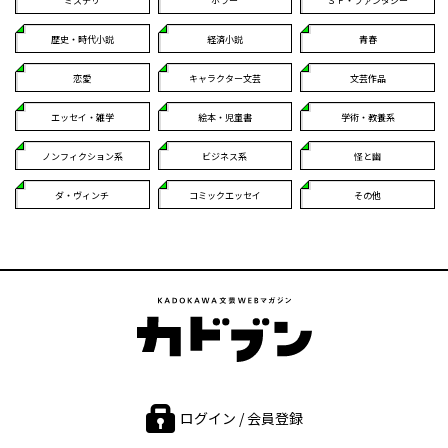
ミステリ
ホラー
ＳＦ・ファンタジー
歴史・時代小説
経済小説
青春
恋愛
キャラクター文芸
文芸作品
エッセイ・雑学
絵本・児童書
学術・教養系
ノンフィクション系
ビジネス系
怪と幽
ダ・ヴィンチ
コミックエッセイ
その他
ログイン / 会員登録