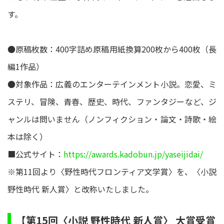
す。
●原稿枚数：400字詰め原稿用紙換算200枚から400枚（長
編1作品）
●対象作品：広義のエンターテインメント小説。恋愛、ミ
ステリ、冒険、青春、歴史、時代、ファンタジーなど、ジ
ャンルは問いません（ノンフィクション・論文・詩歌・絵
本は除く）
■公式サイト：
https://awards.kadobun.jp/yaseijidai/
※第11回より〈野性時代フロンティア文学賞〉を、〈小説
野性時代 新人賞〉と改称いたしました。
【第15回〈小説 野性時代 新人賞〉 大賞受賞