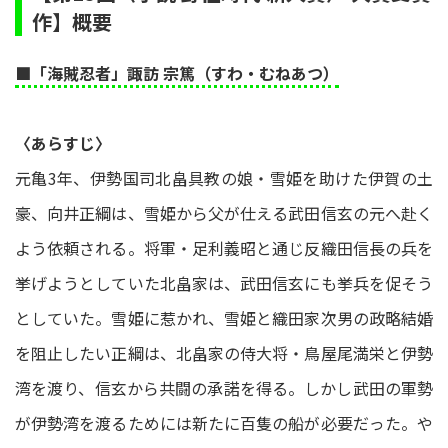
作】概要
■「海賊忍者」諏訪 宗篤（すわ・むねあつ）
〈あらすじ〉
元亀3年、伊勢国司北畠具教の娘・雪姫を助けた伊賀の土
豪、向井正綱は、雪姫から父が仕える武田信玄の元へ赴く
よう依頼される。将軍・足利義昭と通じ反織田信長の兵を
挙げようとしていた北畠家は、武田信玄にも挙兵を促そう
としていた。雪姫に惹かれ、雪姫と織田家次男の政略結婚
を阻止したい正綱は、北畠家の侍大将・鳥屋尾満栄と伊勢
湾を渡り、信玄から共闘の承諾を得る。しかし武田の軍勢
が伊勢湾を渡るためには新たに百隻の船が必要だった。や