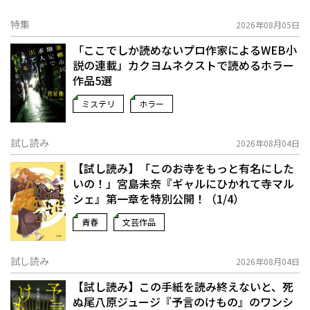
特集
2026年08月05日
「ここでしか読めないプロ作家によるWEB小
説の連載」――カクヨムネクストで読めるホラー
作品5選
ミステリ
ホラー
試し読み
2026年08月04日
【試し読み】「このお寺をもっと有名にした
いの！」宮島未奈『ギャルにひかれて寺マル
シェ』第一章を特別公開！（1/4）
青春
文芸作品
試し読み
2026年08月04日
【試し読み】この手紙を読み終えないと、死
ぬ――尾八原ジュージ『予言のけもの』のワンシ