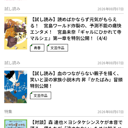
試し読み
2026年08月07日
【試し読み】読めばかならず元気がもらえ
る！ 宮島ワールド炸裂の、予測不能の痛快
エンタメ！ 宮島未奈『ギャルにひかれて寺
マルシェ』第一章を特別公開！（4/4）
青春
文芸作品
試し読み
2026年08月07日
【試し読み】血のつながらない親子を描く、
笑いと涙の家族小説――木内 昇『かたばみ』冒頭
特別公開！
文芸作品
特集
2026年08月07日
【対談】森 達也×ヨシタケシンスケが本音で