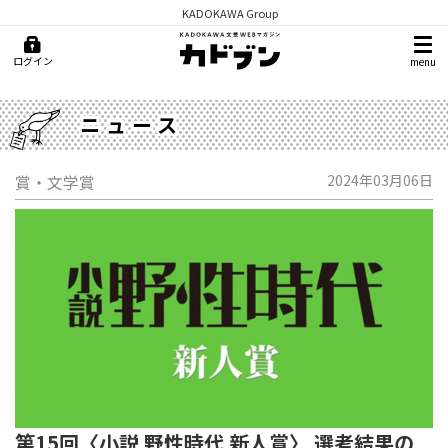
KADOKAWA Group
ログイン
menu
ニュース
賞・文学賞
2024年03月06日
第15回〈小説 野性時代 新人賞〉 選考結果の