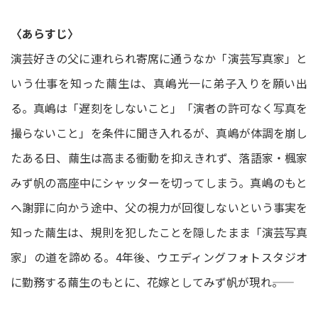
〈あらすじ〉
演芸好きの父に連れられ寄席に通うなか「演芸写真家」と
いう仕事を知った繭生は、真嶋光一に弟子入りを願い出
る。真嶋は「遅刻をしないこと」「演者の許可なく写真を
撮らないこと」を条件に聞き入れるが、真嶋が体調を崩し
たある日、繭生は高まる衝動を抑えきれず、落語家・楓家
みず帆の高座中にシャッターを切ってしまう。真嶋のもと
へ謝罪に向かう途中、父の視力が回復しないという事実を
知った繭生は、規則を犯したことを隠したまま「演芸写真
家」の道を諦める。4年後、ウエディングフォトスタジオ
に勤務する繭生のもとに、花嫁としてみず帆が現れ――。