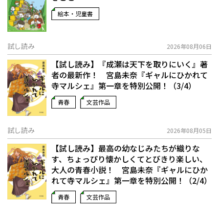
絵本・児童書
試し読み
2026年08月06日
【試し読み】『成瀬は天下を取りにいく』著
者の最新作！ 宮島未奈『ギャルにひかれて
寺マルシェ』第一章を特別公開！（3/4）
青春
文芸作品
試し読み
2026年08月05日
【試し読み】最高の幼なじみたちが織りな
す、ちょっぴり懐かしくてとびきり楽しい、
大人の青春小説！ 宮島未奈『ギャルにひか
れて寺マルシェ』第一章を特別公開！（2/4）
青春
文芸作品