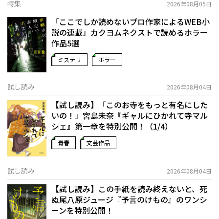
特集
2026年08月05日
「ここでしか読めないプロ作家によるWEB小
説の連載」――カクヨムネクストで読めるホラー
作品5選
ミステリ
ホラー
試し読み
2026年08月04日
【試し読み】「このお寺をもっと有名にした
いの！」宮島未奈『ギャルにひかれて寺マル
シェ』第一章を特別公開！（1/4）
青春
文芸作品
試し読み
2026年08月04日
【試し読み】この手紙を読み終えないと、死
ぬ――尾八原ジュージ『予言のけもの』のワンシ
ーンを特別公開！