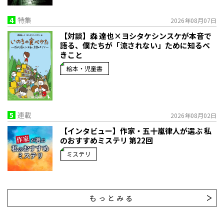
4
特集
2026年08月07日
【対談】森 達也×ヨシタケシンスケが本音で
語る、僕たちが「流されない」ために知るべ
きこと
絵本・児童書
5
連載
2026年08月02日
【インタビュー】作家・五十嵐律人が選ぶ 私
のおすすめミステリ 第22回
ミステリ
もっとみる