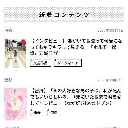
新着コンテンツ
特集
2026年08月08日
【インタビュー】 あがいてる姿って何歳にな
ってもキラキラして見える 『ホルモー燦
燦』万城目 学
文芸作品
ダ・ヴィンチ
連載
2026年08月07日
【書評】「私の大好きな男の子は、私が死ん
でもいいらしいの」――『死にいたるまで君を愛
して』レビュー【本が好き!×カドブン】
青春
恋愛