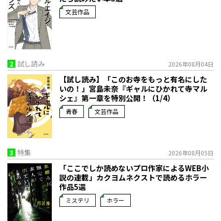
文芸作品
2
試し読み
2026年08月04日
【試し読み】「このお寺をもっと有名にした
いの！」宮島未奈『ギャルにひかれて寺マル
シェ』第一章を特別公開！（1/4）
青春
文芸作品
3
特集
2026年08月05日
「ここでしか読めないプロ作家によるWEB小
説の連載」――カクヨムネクストで読めるホラー
作品5選
ミステリ
ホラー