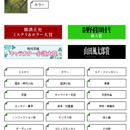
ホラー
ミステリ
ホラー
ＳＦ・ファンタジー
歴史・時代小説
経済小説
青春
恋愛
キャラクター文芸
文芸作品
エッセイ・雑学
絵本・児童書
学術・教養系
ノンフィクション系
ビジネス系
怪と幽
ダ・ヴィンチ
コミックエッセイ
その他