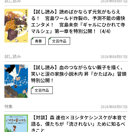
試し読み
2026年08月07日
【試し読み】読めばかならず元気がもらえ
る！ 宮島ワールド炸裂の、予測不能の痛快
エンタメ！ 宮島未奈『ギャルにひかれて寺
マルシェ』第一章を特別公開！（4/4）
青春
文芸作品
試し読み
2026年08月07日
【試し読み】血のつながらない親子を描く、
笑いと涙の家族小説――木内 昇『かたばみ』冒頭
特別公開！
文芸作品
特集
2026年08月07日
【対談】森 達也×ヨシタケシンスケが本音で
語る、僕たちが「流されない」ために知るべ
きこと