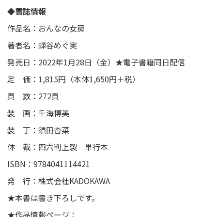
◆書誌情報
作品名：おんなの女房
著者名：蝉谷めぐ実
発売日：2022年1月28日（金）★電子書籍同日配信
定 価：1,815円（本体1,650円＋税）
頁 数：272頁
装 画：千海博美
装 丁：須田杏菜
体 裁：四六判上製 単行本
ISBN：9784041114421
発 行：株式会社KADOKAWA
★本書は書き下ろしです。
★作品情報ページ：