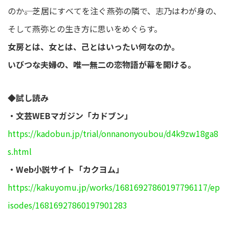
のか――。芝居にすべてを注ぐ燕弥の隣で、志乃はわが身の、
そして燕弥との生き方に思いをめぐらす。
女房とは、女とは、己とはいったい何なのか。
いびつな夫婦の、唯一無二の恋物語が幕を開ける。
◆試し読み
・文芸WEBマガジン「カドブン」
https://kadobun.jp/trial/onnanonyoubou/d4k9zw18ga8
s.html
・Web小説サイト「カクヨム」
https://kakuyomu.jp/works/16816927860197796117/ep
isodes/16816927860197901283