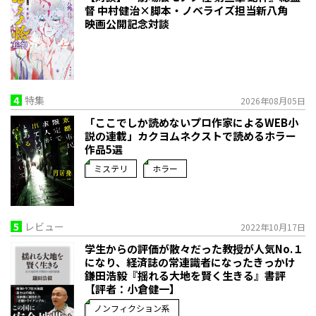
督 中村健治×脚本・ノベライズ担当新八角
映画公開記念対談
4
特集
2026年08月05日
「ここでしか読めないプロ作家によるWEB小
説の連載」――カクヨムネクストで読めるホラー
作品5選
ミステリ
ホラー
5
レビュー
2022年10月17日
学生からの評価が散々だった教授が人気No.１
になり、経済誌の常連識者になったきっかけ――
鎌田浩毅『揺れる大地を賢く生きる』書評
【評者：小倉健一】
ノンフィクション系