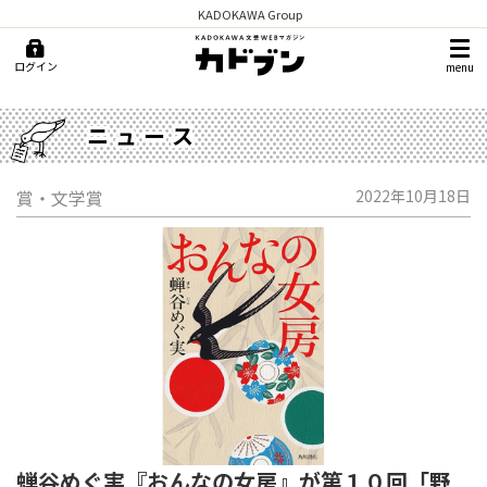
KADOKAWA Group
ログイン
menu
ニュース
賞・文学賞
2022年10月18日
蝉谷めぐ実『おんなの女房』が第１０回「野