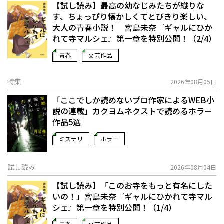
【試し読み】最高の幼なじみたちが織りな
す、ちょっぴり懐かしくてとびきり楽しい、
大人の青春小説！ 宮島未奈『ギャルにひか
れて寺マルシェ』第一章を特別公開！（2/4）
青春
文芸作品
特集
2026年08月05日
「ここでしか読めないプロ作家によるWEB小
説の連載」――カクヨムネクストで読めるホラー
作品5選
ミステリ
ホラー
試し読み
2026年08月04日
【試し読み】「このお寺をもっと有名にした
いの！」宮島未奈『ギャルにひかれて寺マル
シェ』第一章を特別公開！（1/4）