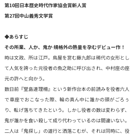
第10回日本歴史時代作家協会賞新人賞
第27回中山義秀文学賞
◆あらすじ
その所業、人か、鬼か―― 規格外の熱量を孕むデビュー作！
時は文政、所は江戸。鳥屋を営む藤九郎は稀代の女形とし
て人気を誇った元役者の魚之助に呼び出され、中村座の座
元の許へと向かう。
数日前『堂島連理柵』という新作台本の前読みを役者六人
で車座でおこなった際、輪の真ん中に誰かの頭がごろぅ
り、転げ落ちてきたという。しかし役者の数は変わらず、
鬼が誰かを食い殺して成り代わっているのは間違いない。
二人は「鬼探し」の道行と洒落こむが、それは同時に、役