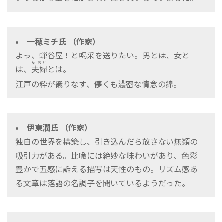
• 一穂ミチ氏 （作家）
よっ、蝉谷屋！と喝采を送りたい。男とは、女と
めおと
は、
とは。
夫婦
江戸の粋が織りなす、儚くも濃密な情念の錦。
• 伊東潤氏 （作家）
独自の世界を構築し、引き込んだら放さない無類の
吸引力がある。比喩には絶妙な味わいがあり、色彩
豊かで五感に訴える描写は天性のもの。リズム感あ
る文章は落語の名調子を聞いているようだった。