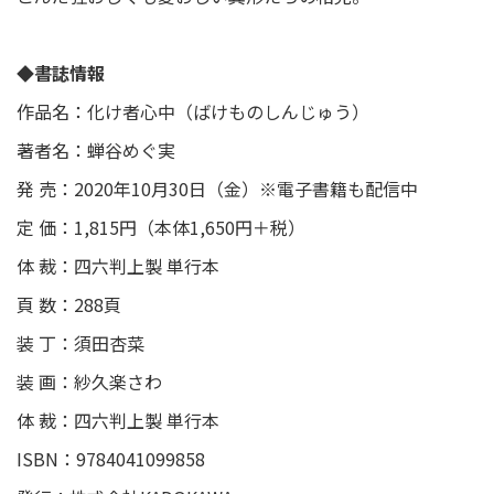
◆書誌情報
作品名：化け者心中（ばけものしんじゅう）
著者名：蝉谷めぐ実
発 売：2020年10月30日（金）※電子書籍も配信中
定 価：1,815円（本体1,650円＋税）
体 裁：四六判上製 単行本
頁 数：288頁
装 丁：須田杏菜
装 画：紗久楽さわ
体 裁：四六判上製 単行本
ISBN：9784041099858