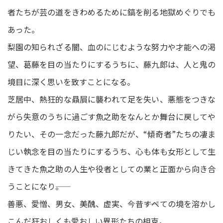
者たちが芸の道をきわめるために鎬を削る地獄めぐりでも
あった。
梨園の知られざる闇、血のにじむような努力や才能への渇
望、葛藤を目の当たりにするうちに、藤九郎は、人と鬼の
境目に深く思いを致すことになる。
芝居中、熱狂的な贔屓に襲われて足を失い、悪態をつきな
がら失意のうちに過ごす魚之助をなんとか舞台に戻してや
りたい、その一念だった藤九郎だが、“傾奇者”たちの凄ま
じい執念を目の当たりにするうち、心も体も女形として生
きてきた魚之助の人生や役者としての業と正面から向き合
うことになり――。
善悪、愛憎、男女、美醜、虚実、今昔――すべての境を溶かし
こんだ狂おしくも愛おしい異形たちの相克。