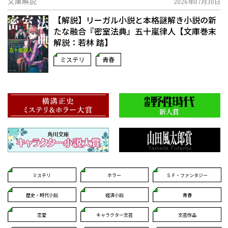
文庫解説
2026年07月30日
【解説】リーガル小説と本格謎解き小説の新
たな融合――『密室法典』五十嵐律人【文庫巻末
解説：若林 踏】
ミステリ
青春
ミステリ
ホラー
ＳＦ・ファンタジー
歴史・時代小説
経済小説
青春
恋愛
キャラクター文芸
文芸作品