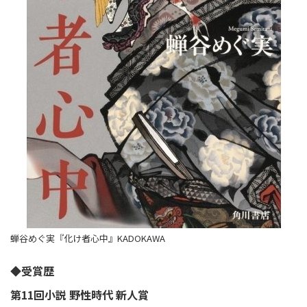
蝉谷めぐ実『化け者心中』KADOKAWA
◆受賞歴
第11回小説 野性時代 新人賞