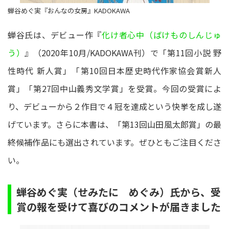
蝉谷めぐ実『おんなの女房』KADOKAWA
蝉谷氏は、デビュー作『
化け者心中（ばけものしんじゅ
う）
』（2020年10月/KADOKAWA刊）で「第11回小説 野
性時代 新人賞」「第10回日本歴史時代作家協会賞新人
賞」「第27回中山義秀文学賞」を受賞。今回の受賞によ
り、デビューから２作目で４冠を達成という快挙を成し遂
げています。さらに本書は、「第13回山田風太郎賞」の最
終候補作品にも選出されています。ぜひともご注目くださ
い。
蝉谷めぐ実（せみたに めぐみ）氏から、受
賞の報を受けて喜びのコメントが届きました