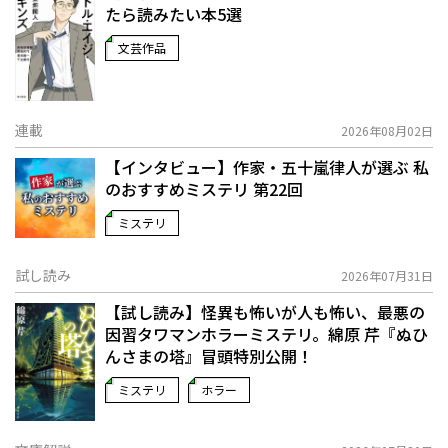
たら読みたい本5選
文芸作品
連載
2026年08月02日
【インタビュー】作家・五十嵐律人が選ぶ 私
のおすすめミステリ 第22回
ミステリ
試し読み
2026年07月31日
【試し読み】怪異も怖いが人も怖い、最悪の
因習タワマンホラーミステリ。綿原 芹『ぬひ
んさまの塔』冒頭特別公開！
ミステリ
ホラー