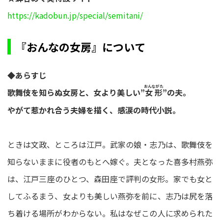
https://kadobun.jp/special/semitani/
『おんなの女房』について
◆あらすじ
おんながた
歌舞伎を知らぬ女房と、女より美しい”
”の夫。
女形
やがて惹かれ合う夫婦を描く、感涙の時代小説。
ときは文政、ところは江戸。武家の娘・志乃は、歌舞伎を
知らないままに役者のもとへ嫁ぐ。夫となった喜多村燕弥
は、江戸三座のひとつ、森田座で評判の女形。家でも女と
してふるまう、女よりも美しい燕弥を前に、志乃は尻を落
ち着ける場所がわからない。私はなぜこの人に求められた