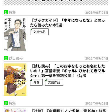
1
特集
2026年08月03日
【ブックガイド】「中年になったな」と思っ
たら読みたい本5選
文芸作品
2
試し読み
2026年08月04日
【試し読み】「このお寺をもっと有名にした
いの！」宮島未奈『ギャルにひかれて寺マル
シェ』第一章を特別公開！（1/4）
青春
文芸作品
3
特集
2026年06月02日
【対談】『劇場版モノノ怪 第三章 蛇神』総監