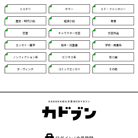
ミステリ
ホラー
ＳＦ・ファンタジー
歴史・時代小説
経済小説
青春
恋愛
キャラクター文芸
文芸作品
エッセイ・雑学
絵本・児童書
学術・教養系
ノンフィクション系
ビジネス系
怪と幽
ダ・ヴィンチ
コミックエッセイ
その他
ログイン / 会員登録