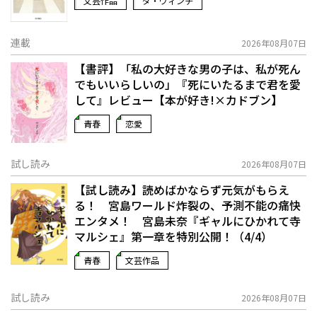
文芸作品
ダ・ヴィンチ
連載
2026年08月07日
【書評】「私の大好きな男の子は、私が死ん
でもいいらしいの」――『死にいたるまで君を愛
して』レビュー【本が好き!×カドブン】
青春
恋愛
試し読み
2026年08月07日
【試し読み】読めばかならず元気がもらえ
る！ 宮島ワールド炸裂の、予測不能の痛快
エンタメ！ 宮島未奈『ギャルにひかれて寺
マルシェ』第一章を特別公開！（4/4）
青春
文芸作品
試し読み
2026年08月07日