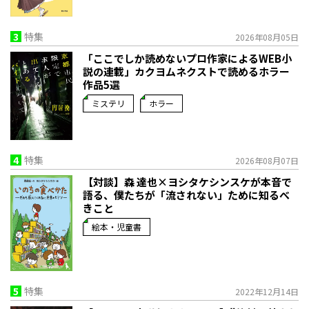
3
特集
2026年08月05日
「ここでしか読めないプロ作家によるWEB小
説の連載」――カクヨムネクストで読めるホラー
作品5選
ミステリ
ホラー
4
特集
2026年08月07日
【対談】森 達也×ヨシタケシンスケが本音で
語る、僕たちが「流されない」ために知るべ
きこと
絵本・児童書
5
特集
2022年12月14日