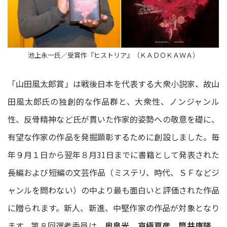
池上永一氏／受賞作『ヒストリア』（ＫＡＤＯＫＡＷＡ）
「山田風太郎賞」は戦後日本を代表する大衆小説家、故山
田風太郎氏の独創的な作品群と、大衆性、ノンジャンル
性、反骨精神など氏が貫いた作家的姿勢への敬意を礎に、
有望な作家の作品を発掘顕彰するために創設しました。毎
年９月１日から翌年８月31日までに書籍として発表された
長編および短編の文芸作品（ミステリ、時代、ＳＦなどジ
ャンルを問わない）の中より最も面白いと評価された作品
に贈られます。新人、新進、中堅作家の作品が対象となり
ます。第８回選考委員は、
奥泉光、京極夏彦、筒井康隆、