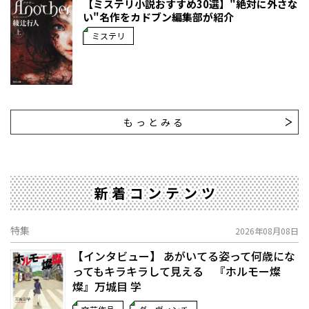
【ミステリ小説おすすめ30選】"絶対に外さな
い"名作をカドブン編集部が紹介
ミステリ
もっとみる
新着コンテンツ
特集
2026年08月08日
【インタビュー】 あがいてる姿って何歳にな
ってもキラキラして見える 『ホルモー燦
燦』万城目 学