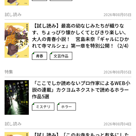
試し読み
2026年08月05日
【試し読み】最高の幼なじみたちが織りな
す、ちょっぴり懐かしくてとびきり楽しい、
大人の青春小説！ 宮島未奈『ギャルにひか
れて寺マルシェ』第一章を特別公開！（2/4）
青春
文芸作品
特集
2026年08月05日
「ここでしか読めないプロ作家によるWEB小
説の連載」――カクヨムネクストで読めるホラー
作品5選
ミステリ
ホラー
試し読み
2026年08月04日
【試し読み】「このお寺をもっと有名にした