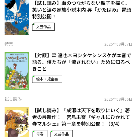
【試し読み】血のつながらない親子を描く、
笑いと涙の家族小説――木内 昇『かたばみ』冒頭
特別公開！
文芸作品
特集
2026年08月07日
【対談】森 達也×ヨシタケシンスケが本音で
語る、僕たちが「流されない」ために知るべ
きこと
絵本・児童書
試し読み
2026年08月06日
【試し読み】『成瀬は天下を取りにいく』著
者の最新作！ 宮島未奈『ギャルにひかれて
寺マルシェ』第一章を特別公開！（3/4）
青春
文芸作品