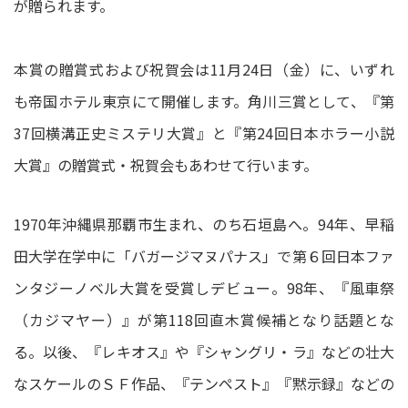
が贈られます。
本賞の贈賞式および祝賀会は11月24日（金）に、いずれ
も帝国ホテル東京にて開催します。角川三賞として、『第
37回横溝正史ミステリ大賞』と『第24回日本ホラー小説
大賞』の贈賞式・祝賀会もあわせて行います。
1970年沖縄県那覇市生まれ、のち石垣島へ。94年、早稲
田大学在学中に「バガージマヌパナス」で第６回日本ファ
ンタジーノベル大賞を受賞しデビュー。98年、『風車祭
（カジマヤー）』が第118回直木賞候補となり話題とな
る。以後、『レキオス』や『シャングリ・ラ』などの壮大
なスケールのＳＦ作品、『テンペスト』『黙示録』などの