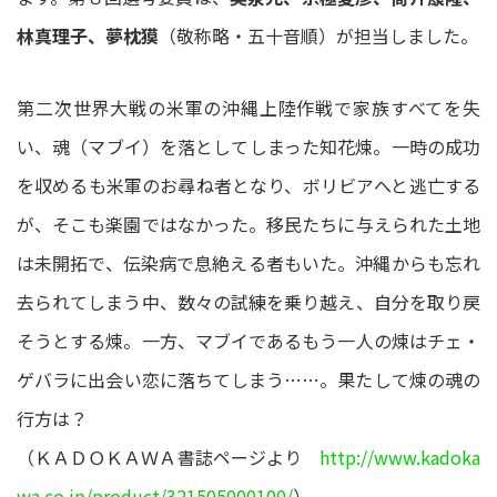
林真理子、夢枕獏
（敬称略・五十音順）が担当しました。
第二次世界大戦の米軍の沖縄上陸作戦で家族すべてを失
い、魂（マブイ）を落としてしまった知花煉。一時の成功
を収めるも米軍のお尋ね者となり、ボリビアへと逃亡する
が、そこも楽園ではなかった。移民たちに与えられた土地
は未開拓で、伝染病で息絶える者もいた。沖縄からも忘れ
去られてしまう中、数々の試練を乗り越え、自分を取り戻
そうとする煉。一方、マブイであるもう一人の煉はチェ・
ゲバラに出会い恋に落ちてしまう……。果たして煉の魂の
行方は？
（ＫＡＤＯＫＡＷＡ書誌ページより
http://www.kadoka
wa.co.jp/product/321505000100/
）