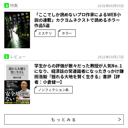
4
特集
2026年08月05日
「ここでしか読めないプロ作家によるWEB小
説の連載」――カクヨムネクストで読めるホラー
作品5選
ミステリ
ホラー
5
レビュー
2022年10月17日
学生からの評価が散々だった教授が人気No.１
になり、経済誌の常連識者になったきっかけ――鎌
田浩毅『揺れる大地を賢く生きる』書評【評
者：小倉健一】
ノンフィクション系
もっとみる