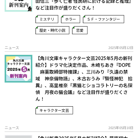
田信三『歩く亡者 怪民研に於ける記録と推理』
など注目作が盛りだくさん！
ミステリ
ホラー
ＳＦ・ファンタジー
歴史・時代小説
恋愛
ニュース
2025年05月12日
【角川文庫キャラクター文芸2025年5月の新刊
紹介】ドラマ化決定作品、木崎ちあき『DOPE
麻薬取締部特捜課』、三川みり『久遠の禁
域 神奈備物語』、木古おうみ『領怪神犯 拾
異』、高里椎奈『黒猫とショコラトリーの名探
偵 月夜の猫会議』など注目作が盛りだくさ
ん！
キャラクター文芸
ニュース
2025年05月10日