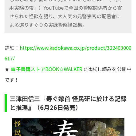
射実験の夜」）YouTubeで全国の警察関係者から寄
せられた怪談を語り、大人気の元警察官の配信者に
よる選りすぐりの実録警察怪談集。
詳細：
https://www.kadokawa.co.jp/product/322403000
617/
★
電子書籍ストアBOOK☆WALKER
では試し読みを公開中
です！
三津田信三『寿ぐ嫁首 怪民研に於ける記録
と推理』（6月26日発売）