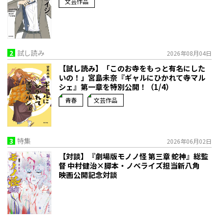
文芸作品
2
試し読み
2026年08月04日
【試し読み】「このお寺をもっと有名にした
いの！」宮島未奈『ギャルにひかれて寺マル
シェ』第一章を特別公開！（1/4）
青春
文芸作品
3
特集
2026年06月02日
【対談】『劇場版モノノ怪 第三章 蛇神』総監
督 中村健治×脚本・ノベライズ担当新八角
映画公開記念対談