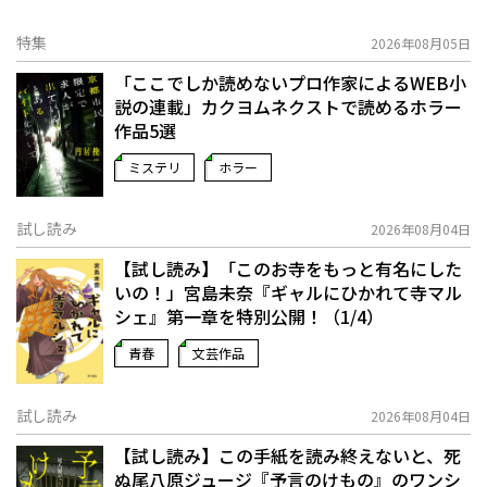
特集
2026年08月05日
「ここでしか読めないプロ作家によるWEB小
説の連載」――カクヨムネクストで読めるホラー
作品5選
ミステリ
ホラー
試し読み
2026年08月04日
【試し読み】「このお寺をもっと有名にした
いの！」宮島未奈『ギャルにひかれて寺マル
シェ』第一章を特別公開！（1/4）
青春
文芸作品
試し読み
2026年08月04日
【試し読み】この手紙を読み終えないと、死
ぬ――尾八原ジュージ『予言のけもの』のワンシ