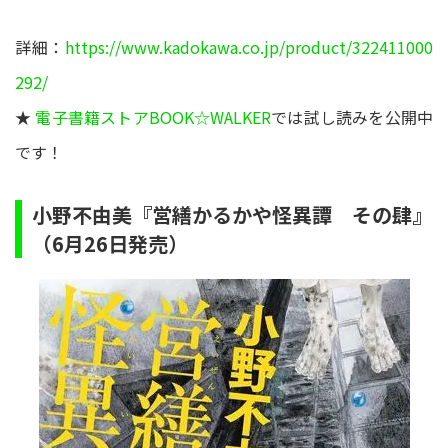
詳細：
https://www.kadokawa.co.jp/product/322411000
292/
★
電子書籍ストアBOOK☆WALKER
では試し読みを公開中
です！
小野不由美『営繕かるかや怪異譚 その肆』
（6月26日発売）