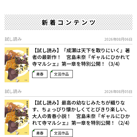
新着コンテンツ
試し読み
2026年08月06日
【試し読み】『成瀬は天下を取りにいく』著
者の最新作！ 宮島未奈『ギャルにひかれて
寺マルシェ』第一章を特別公開！（3/4）
青春
文芸作品
試し読み
2026年08月05日
【試し読み】最高の幼なじみたちが織りな
す、ちょっぴり懐かしくてとびきり楽しい、
大人の青春小説！ 宮島未奈『ギャルにひか
れて寺マルシェ』第一章を特別公開！（2/4）
青春
文芸作品