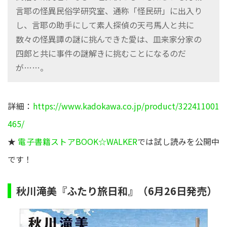
言耶の怪異民俗学研究室、通称「怪民研」に出入り
し、言耶の助手にして素人探偵の天弓馬人と共に
数々の怪異譚の謎に挑んできた愛は、皿来家分家の
四郎と共に事件の謎解きに挑むことになるのだ
が……。
詳細：
https://www.kadokawa.co.jp/product/322411001
465/
★
電子書籍ストアBOOK☆WALKER
では試し読みを公開中
です！
秋川滝美『ふたり旅日和』（6月26日発売）