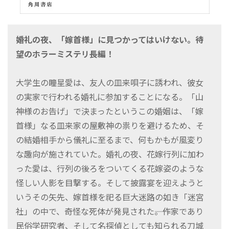
婚礼の夜、「嫁首様」に見つかってはいけない。待
望のホラーミステリ長編！
大学生の瞳星愛は、友人の皿来唄子に誘われ、彼女
の実家で行われる婚礼に参加することになる。「山
神様のお告げ」で決まったというこの婚姻は、「嫁
首様」なる皿来家の屋敷神の祟りを避けるため、そ
の結婚相手から儀礼に至るまで、何もかもが風変り
な趣向が施されていた。婚礼の夜、花嫁行列に加わ
った愛は、行列の後ろをついてくる花嫁姿のような
怪しい人影を目撃する。そして披露宴を迎えようと
いうその矢先、嫁首様を祀る巨大迷路の如き「迷宮
社」の中で、奇怪な死体が発見された――。作家であり
民俗学研究者、そして名探偵としても知られる刀城