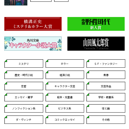
ミステリ
ホラー
ＳＦ・ファンタジー
歴史・時代小説
経済小説
青春
恋愛
キャラクター文芸
文芸作品
エッセイ・雑学
絵本・児童書
学術・教養系
ノンフィクション系
ビジネス系
怪と幽
ダ・ヴィンチ
コミックエッセイ
その他