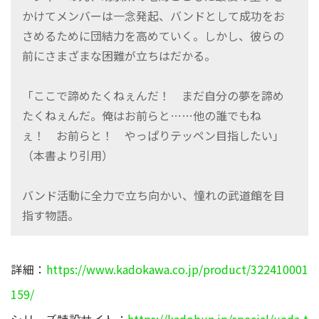
かけてメンバーは一念発起、バンドとして成功をお
さめるために団結力を高めていく。しかし、彼らの
前にさまざまな困難が立ちはだかる。
「ここで諦めたくねぇんだ！ まだ自分の夢を諦め
たくねぇんだ。俺はお前らと……他の誰でもね
ぇ！ お前らと！ やっぱりテッペン目指したい」
（本書より引用）
バンド活動に全力で立ち向かい、憧れの武道館を目
指す物語。
詳細：
https://www.kadokawa.co.jp/product/322410001
159/
シリーズ特設サイト：
https://kadobun.jp/special/ueda-t