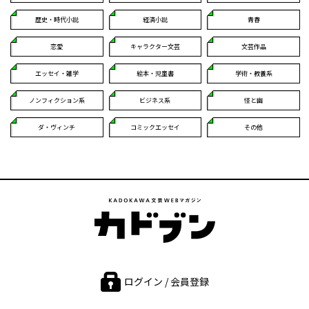
歴史・時代小説
経済小説
青春
恋愛
キャラクター文芸
文芸作品
エッセイ・雑学
絵本・児童書
学術・教養系
ノンフィクション系
ビジネス系
怪と幽
ダ・ヴィンチ
コミックエッセイ
その他
ログイン / 会員登録