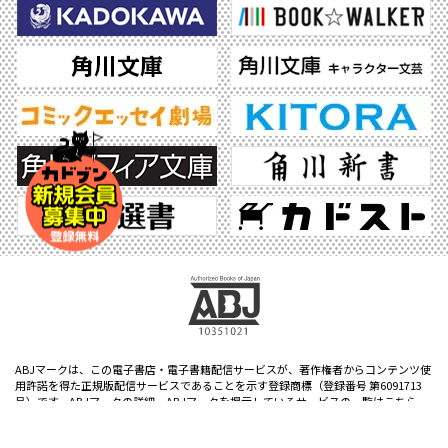
ABJマークは、この電子書店・電子書籍配信サービスが、著作権者からコンテンツ使
用許諾を得た正規版配信サービスであることを示す登録商標（登録番号 第6091713
号）です。ABJマークの詳細、ABJマークを掲示しているサービスの一覧はこちら。
https://aebs.or.jp/