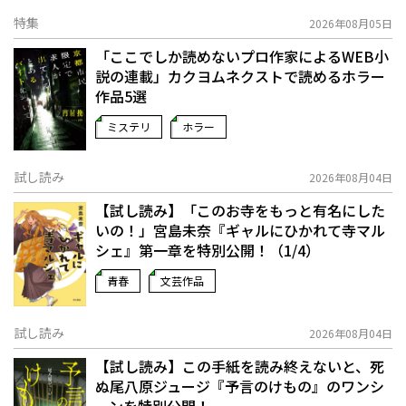
特集
2026年08月05日
「ここでしか読めないプロ作家によるWEB小
説の連載」――カクヨムネクストで読めるホラー
作品5選
ミステリ
ホラー
試し読み
2026年08月04日
【試し読み】「このお寺をもっと有名にした
いの！」宮島未奈『ギャルにひかれて寺マル
シェ』第一章を特別公開！（1/4）
青春
文芸作品
試し読み
2026年08月04日
【試し読み】この手紙を読み終えないと、死
ぬ――尾八原ジュージ『予言のけもの』のワンシ