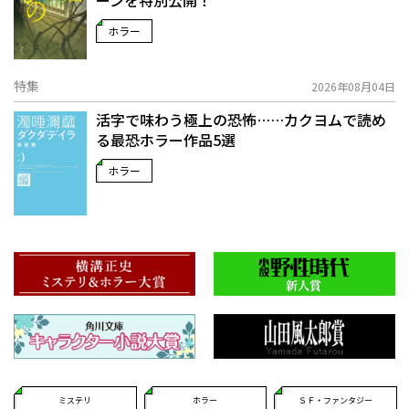
ーンを特別公開！
ホラー
特集
2026年08月04日
活字で味わう極上の恐怖……カクヨムで読め
る最恐ホラー作品5選
ホラー
ミステリ
ホラー
ＳＦ・ファンタジー