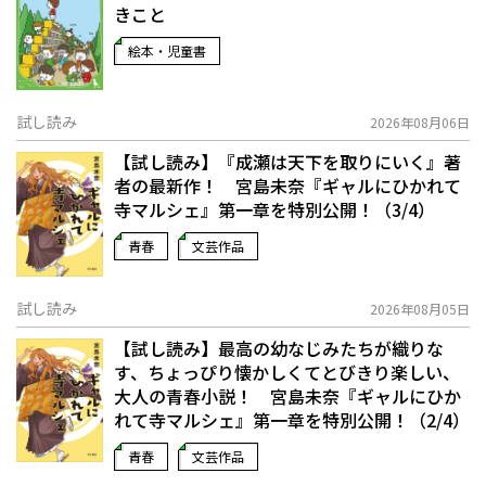
きこと
絵本・児童書
試し読み
2026年08月06日
【試し読み】『成瀬は天下を取りにいく』著
者の最新作！ 宮島未奈『ギャルにひかれて
寺マルシェ』第一章を特別公開！（3/4）
青春
文芸作品
試し読み
2026年08月05日
【試し読み】最高の幼なじみたちが織りな
す、ちょっぴり懐かしくてとびきり楽しい、
大人の青春小説！ 宮島未奈『ギャルにひか
れて寺マルシェ』第一章を特別公開！（2/4）
青春
文芸作品