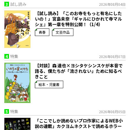
3
試し読み
2026年08月04日
【試し読み】「このお寺をもっと有名にした
いの！」宮島未奈『ギャルにひかれて寺マル
シェ』第一章を特別公開！（1/4）
青春
文芸作品
4
特集
2026年08月07日
【対談】森 達也×ヨシタケシンスケが本音で
語る、僕たちが「流されない」ために知るべ
きこと
絵本・児童書
5
特集
2026年08月05日
「ここでしか読めないプロ作家によるWEB小
説の連載」――カクヨムネクストで読めるホラー