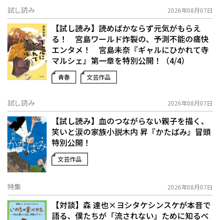
試し読み
2026年08月07日
【試し読み】読めばかならず元気がもらえ
る！ 宮島ワールド炸裂の、予測不能の痛快
エンタメ！ 宮島未奈『ギャルにひかれて寺
マルシェ』第一章を特別公開！（4/4）
青春
文芸作品
試し読み
2026年08月07日
【試し読み】血のつながらない親子を描く、
笑いと涙の家族小説――木内 昇『かたばみ』冒頭
特別公開！
文芸作品
特集
2026年08月07日
【対談】森 達也×ヨシタケシンスケが本音で
語る、僕たちが「流されない」ために知るべ