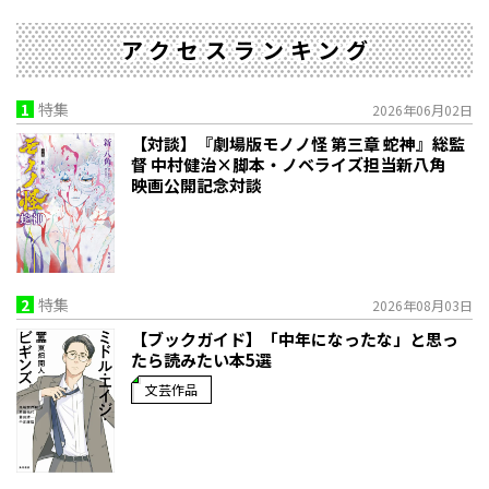
アクセスランキング
1
特集
2026年06月02日
【対談】『劇場版モノノ怪 第三章 蛇神』総監
督 中村健治×脚本・ノベライズ担当新八角
映画公開記念対談
2
特集
2026年08月03日
【ブックガイド】「中年になったな」と思っ
たら読みたい本5選
文芸作品