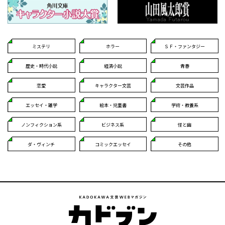
ミステリ
ホラー
ＳＦ・ファンタジー
歴史・時代小説
経済小説
青春
恋愛
キャラクター文芸
文芸作品
エッセイ・雑学
絵本・児童書
学術・教養系
ノンフィクション系
ビジネス系
怪と幽
ダ・ヴィンチ
コミックエッセイ
その他