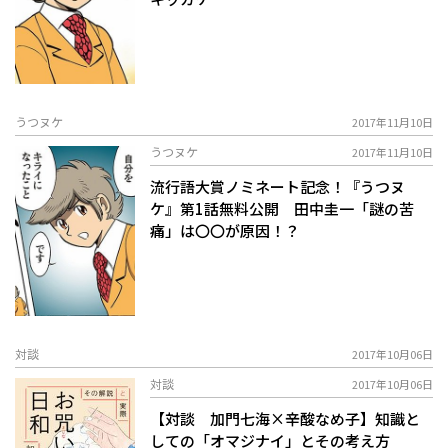
うつヌケ
2017年11月10日
うつヌケ
2017年11月10日
流行語大賞ノミネート記念！『うつヌ
ケ』第1話無料公開 田中圭一「謎の苦
痛」は〇〇が原因！？
対談
2017年10月06日
対談
2017年10月06日
【対談 加門七海×辛酸なめ子】知識と
しての「オマジナイ」とその考え方