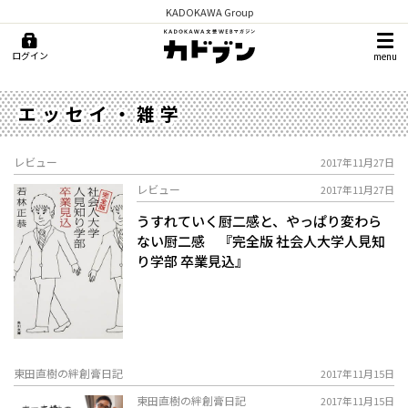
KADOKAWA Group
ログイン
menu
エッセイ・雑学
レビュー
2017年11月27日
レビュー
2017年11月27日
うすれていく厨二感と、やっぱり変わら
ない厨二感 『完全版 社会人大学人見知
り学部 卒業見込』
東田直樹の絆創膏日記
2017年11月15日
東田直樹の絆創膏日記
2017年11月15日