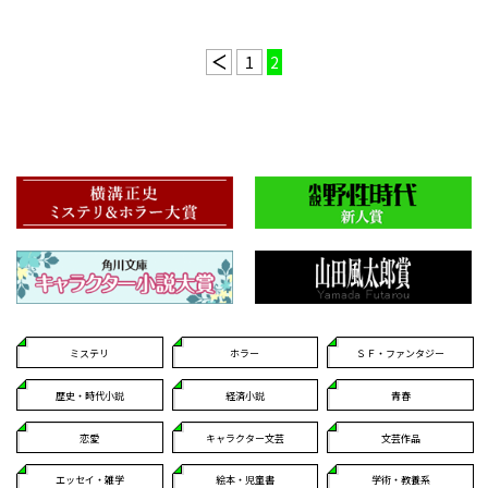
1
2
ミステリ
ホラー
ＳＦ・ファンタジー
歴史・時代小説
経済小説
青春
恋愛
キャラクター文芸
文芸作品
エッセイ・雑学
絵本・児童書
学術・教養系