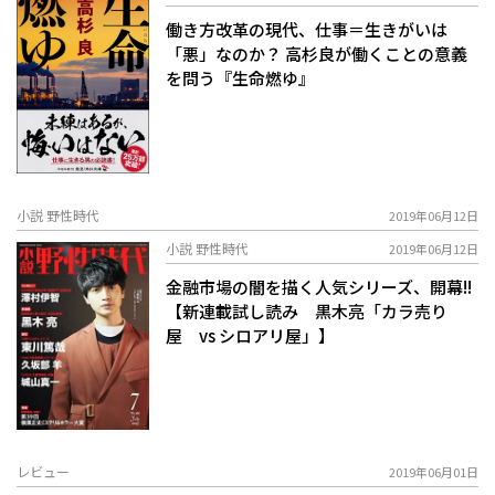
働き方改革の現代、仕事＝生きがいは
「悪」なのか？ 高杉良が働くことの意義
を問う『生命燃ゆ』
小説 野性時代
2019年06月12日
小説 野性時代
2019年06月12日
金融市場の闇を描く人気シリーズ、開幕!!
【新連載試し読み 黒木亮「カラ売り
屋 vs シロアリ屋」】
レビュー
2019年06月01日