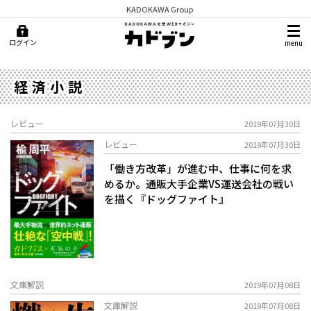
KADOKAWA Group
ログイン
menu
経済小説
レビュー
2019年07月30日
レビュー
2019年07月30日
「働き方改革」が進む中、仕事に何を求
めるか。通販大手企業VS運送会社の戦い
を描く『ドッグファイト』
文庫解説
2019年07月08日
文庫解説
2019年07月08日