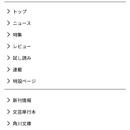
トップ
ニュース
特集
レビュー
試し読み
連載
特設ページ
新刊情報
文芸単行本
角川文庫