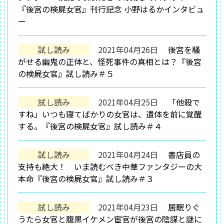
『後宮の検屍女官』刊行記念 小野はるかインタビュ
ー
試し読み
2021年04月26日
後宮を騒
がせる幽鬼の正体と、怪死事件の真相とは？『後宮
の検屍女官』試し読み＃５
試し読み
2021年04月25日
「他殺で
すね」――いつも寝てばかりの女官は、遺体を前に覚醒
する。『後宮の検屍女官』試し読み＃４
試し読み
2021年04月24日
書店員の
支持も絶大！ いま読むべき中華ファンタジーの大
本命『後宮の検屍女官』試し読み＃３
試し読み
2021年04月23日
居眠りぐ
うたら女官と腹黒イケメン宦官が後宮の陰謀と謎に