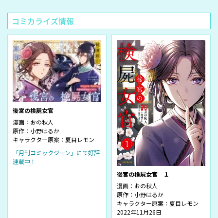
コミカライズ情報
後宮の検屍女官
漫画：おの秋人
原作：小野はるか
キャラクター原案：夏目レモン
「月刊コミックジーン」にて好評
連載中！
後宮の検屍女官 １
漫画：おの秋人
原作：小野はるか
キャラクター原案：夏目レモン
2022年11月26日