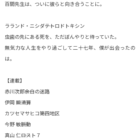
百間先生は、ついに彼らと向き合うことに。
ラランド・ニシダ――テトロドトキシン
虫歯の先にある死を、ただぼんやりと待っていた。
無気力な人生をやり過ごして二十七年、僕が出会ったの
は。
【連載】
赤川次郎――余白の迷路
伊岡 瞬――清算
カツセマサヒコ――第四地区
今野 敏――脈動
真山 仁――ロスト７