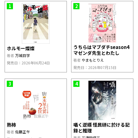
1
2
うちらはマブダチseason4
ホルモー燦燦
マゼンダ先生とわたし
著者
万城目学
著者
やまもとりえ
発売日：2026年06月24日
発売日：2026年07月15日
3
4
熟柿
囁く逆婿 怪民研に於ける記
録と推理
著者
佐藤正午
著者
三津田信三