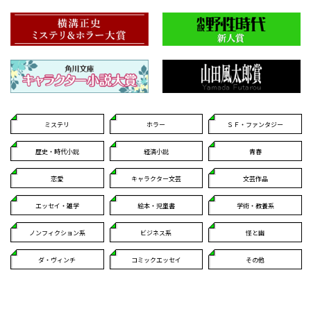
ミステリ
ホラー
ＳＦ・ファンタジー
歴史・時代小説
経済小説
青春
恋愛
キャラクター文芸
文芸作品
エッセイ・雑学
絵本・児童書
学術・教養系
ノンフィクション系
ビジネス系
怪と幽
ダ・ヴィンチ
コミックエッセイ
その他