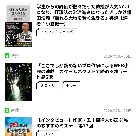
学生からの評価が散々だった教授が人気No.１
になり、経済誌の常連識者になったきっかけ――鎌
田浩毅『揺れる大地を賢く生きる』書評【評
者：小倉健一】
ノンフィクション系
4
特集
2026年08月05日
「ここでしか読めないプロ作家によるWEB小
説の連載」――カクヨムネクストで読めるホラー
作品5選
ミステリ
ホラー
5
連載
2026年08月02日
【インタビュー】作家・五十嵐律人が選ぶ 私
のおすすめミステリ 第22回
ミステリ