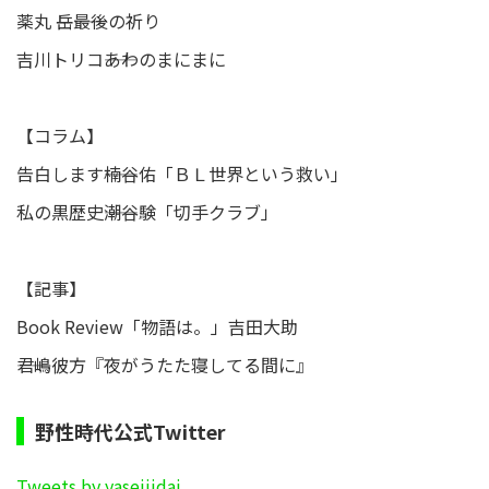
薬丸 岳――最後の祈り
吉川トリコ――あわのまにまに
【コラム】
告白します――楠谷佑「ＢＬ世界という救い」
私の黒歴史――潮谷験「切手クラブ」
【記事】
Book Review「物語は。」吉田大助
――君嶋彼方『夜がうたた寝してる間に』
野性時代公式Twitter
Tweets by yaseijidai