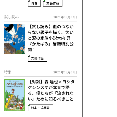
青春
文芸作品
試し読み
2026年08月07日
【試し読み】血のつなが
らない親子を描く、笑い
と涙の家族小説――木内 昇
『かたばみ』冒頭特別公
開！
文芸作品
特集
2026年08月07日
【対談】森 達也×ヨシタ
ケシンスケが本音で語
る、僕たちが「流されな
い」ために知るべきこと
絵本・児童書