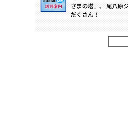
さまの塔』、 尾八原
だくさん！