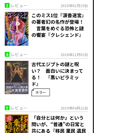
3
レビュー
2018年01月19日
このミス1位『涙香迷宮』
の著者幻の名作が登場！
言葉をめぐる恐怖と謎
の饗宴『クレシェンド』
4
レビュー
2018年11月01日
古代エジプトの謎と呪
い？ 面白いに決まって
る！ 『黒いピラミッ
ド』
ホラー
5
レビュー
2019年04月21日
「自分とは何か」という
問いが、“普通”の日常と
共にある『移民 棄民 遺民