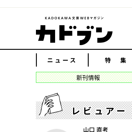
ニュース
特 集
新刊情報
レビュアー
山口 直考