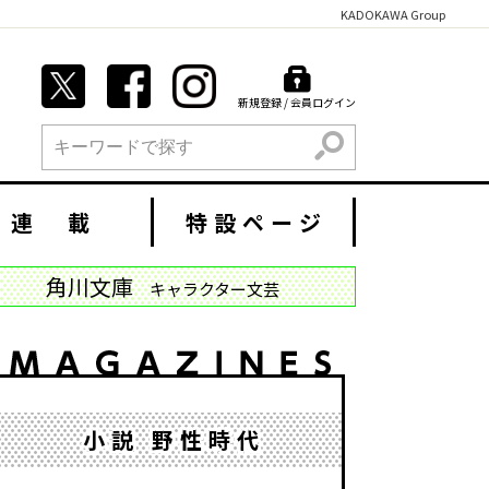
KADOKAWA Group
新規登録 / 会員ログイン
検索
連 載
特設ページ
角川文庫
キャラクター文芸
小説 野性時代