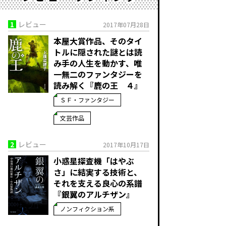
1
レビュー
2017年07月28日
本屋大賞作品、そのタイ
トルに隠された謎とは――読
み手の人生を動かす、唯
一無二のファンタジーを
読み解く『鹿の王 ４』
ＳＦ・ファンタジー
文芸作品
2
レビュー
2017年10月17日
小惑星探査機「はやぶ
さ」に結実する技術と、
それを支える良心の系譜
『銀翼のアルチザン』
ノンフィクション系