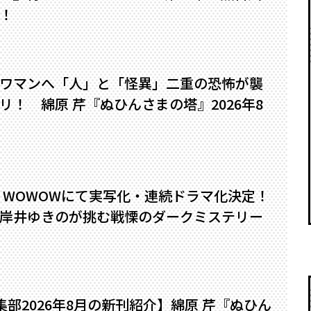
！
ワマンへ――「人」と「怪異」二重の恐怖が襲
！ 綿原 芹『ぬひんさまの塔』2026年8
』WOWOWにて実写化・連続ドラマ化決定！
岸井ゆきのが挑む戦慄のダークミステリー
編集部2026年8月の新刊紹介】綿原 芹『ぬひん