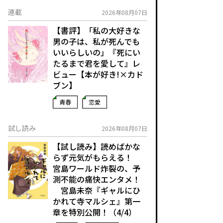
連載
2026年08月07日
【書評】「私の大好きな
男の子は、私が死んでも
いいらしいの」――『死にい
たるまで君を愛して』レ
ビュー【本が好き!×カド
ブン】
青春
恋愛
試し読み
2026年08月07日
【試し読み】読めばかな
らず元気がもらえる！
宮島ワールド炸裂の、予
測不能の痛快エンタメ！
宮島未奈『ギャルにひ
かれて寺マルシェ』第一
章を特別公開！（4/4）