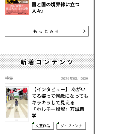
国と国の境界線に立つ
人々』
もっとみる
新着コンテンツ
特集
2026年08月08日
【インタビュー】 あがい
てる姿って何歳になっても
キラキラして見える
『ホルモー燦燦』万城目
学
文芸作品
ダ・ヴィンチ