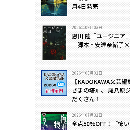
月4日発売
2026年08月03日
恩田 陸『ユージニア
脚本・安達奈緒子×
2026年08月01日
【KADOKAWA文芸
さまの塔』、 尾八原
だくさん！
2026年07月31日
全点50%OFF！「怖