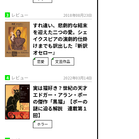
3
レビュー
2018年08月23日
すれ違い、悲劇的な結末
を迎えた二つの愛。シェ
イクスピアの演劇的仕掛
けまでも訳出した『新訳
オセロー』
恋愛
文芸作品
4
レビュー
2022年03月14日
実は猫好き？世紀の天才
エドガー・アラン・ポー
の傑作「黒猫」【ポーの
謎に迫る解説 連載第１
回】
ホラー