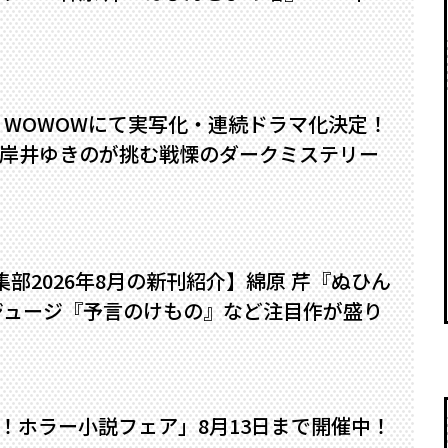
』WOWOWにて実写化・連続ドラマ化決定！
岸井ゆきのが挑む戦慄のダークミステリー
編集部2026年8月の新刊紹介】綿原 芹『ぬひん
ジュージ『予言のけもの』など注目作が盛り
い！ホラー小説フェア」8月13日まで開催中！