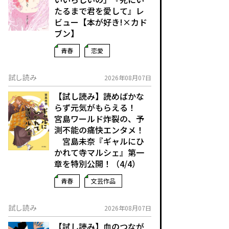
たるまで君を愛して』レ
ビュー【本が好き!×カド
ブン】
青春
恋愛
試し読み
2026年08月07日
【試し読み】読めばかな
らず元気がもらえる！
宮島ワールド炸裂の、予
測不能の痛快エンタメ！
宮島未奈『ギャルにひ
かれて寺マルシェ』第一
章を特別公開！（4/4）
青春
文芸作品
試し読み
2026年08月07日
【試し読み】血のつなが