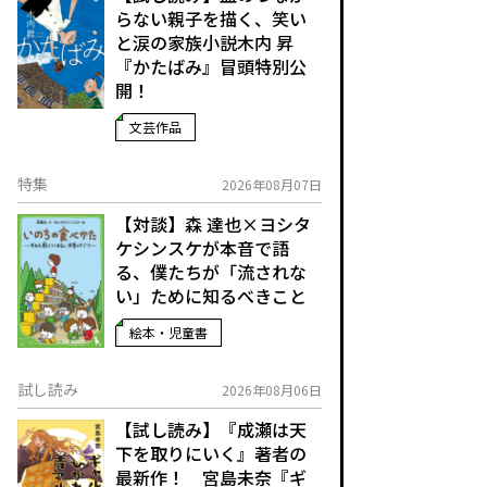
らない親子を描く、笑い
と涙の家族小説――木内 昇
『かたばみ』冒頭特別公
開！
文芸作品
特集
2026年08月07日
【対談】森 達也×ヨシタ
ケシンスケが本音で語
る、僕たちが「流されな
い」ために知るべきこと
絵本・児童書
試し読み
2026年08月06日
【試し読み】『成瀬は天
下を取りにいく』著者の
最新作！ 宮島未奈『ギ