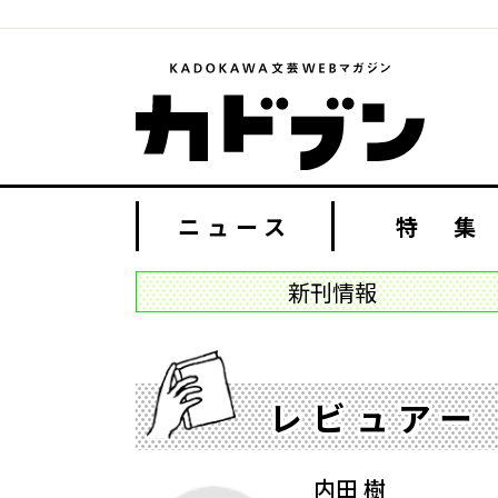
ニュース
特 集
新刊情報
レビュアー
内田 樹