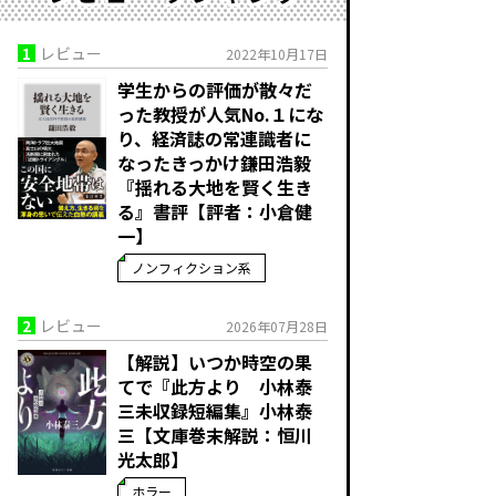
1
レビュー
2022年10月17日
学生からの評価が散々だ
った教授が人気No.１にな
り、経済誌の常連識者に
なったきっかけ――鎌田浩毅
『揺れる大地を賢く生き
る』書評【評者：小倉健
一】
ノンフィクション系
2
レビュー
2026年07月28日
【解説】いつか時空の果
てで――『此方より 小林泰
三未収録短編集』小林泰
三【文庫巻末解説：恒川
光太郎】
ホラー