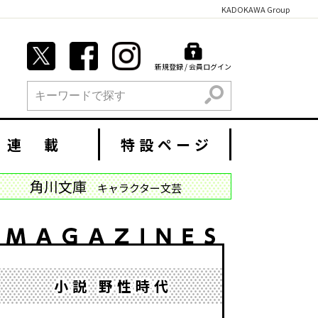
KADOKAWA Group
新規登録 / 会員ログイン
検索
連 載
特設ページ
角川文庫
キャラクター文芸
小説 野性時代